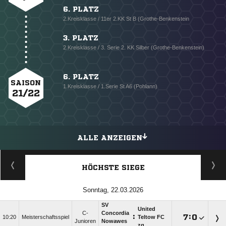
6. PLATZ
2.Kreisklasse / 11er 2.KK St B (Grothe-Benkenstein
3. PLATZ
2.Kreisklasse / 3. Serie 2. KK Silber (Grothe-Benkenstein)
6. PLATZ
SAISON
1.Kreisklasse / 1.Serie St A6 (Pohlann)
21/22
ALLE ANZEIGEN
HÖCHSTE SIEGE
Sonntag, 22.03.2026
SV
United
C-
Concordia
:

:

10:20
Meisterschaftsspiel
Teltow FC
Junioren
Nowawes
zg.