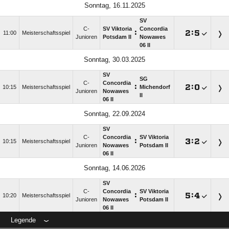
Sonntag, 16.11.2025
SV
C-
SV Viktoria
Concordia
:

:

11:00
Meisterschaftsspiel
Junioren
Potsdam II
Nowawes
06 II
Sonntag, 30.03.2025
SV
SG
C-
Concordia
:

:

10:15
Meisterschaftsspiel
Michendorf
Junioren
Nowawes
II
06 II
Sonntag, 22.09.2024
SV
C-
Concordia
SV Viktoria
:

:

10:15
Meisterschaftsspiel
Junioren
Nowawes
Potsdam II
06 II
Sonntag, 14.06.2026
SV
C-
Concordia
SV Viktoria
:

:

10:20
Meisterschaftsspiel
Junioren
Nowawes
Potsdam II
06 II
Legende