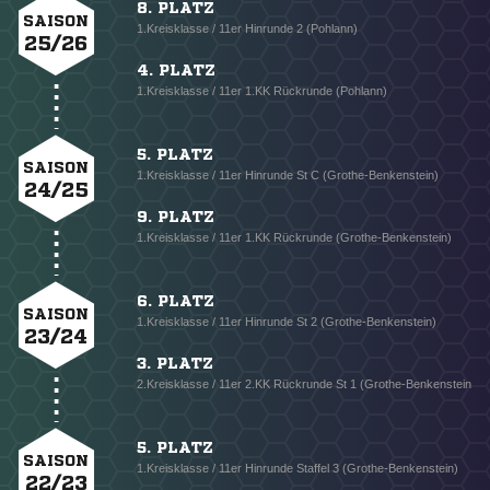
8. PLATZ
SAISON
1.Kreisklasse / 11er Hinrunde 2 (Pohlann)
25/26
4. PLATZ
1.Kreisklasse / 11er 1.KK Rückrunde (Pohlann)
5. PLATZ
SAISON
1.Kreisklasse / 11er Hinrunde St C (Grothe-Benkenstein)
24/25
9. PLATZ
1.Kreisklasse / 11er 1.KK Rückrunde (Grothe-Benkenstein)
6. PLATZ
SAISON
1.Kreisklasse / 11er Hinrunde St 2 (Grothe-Benkenstein)
23/24
3. PLATZ
2.Kreisklasse / 11er 2.KK Rückrunde St 1 (Grothe-Benkenstein
5. PLATZ
SAISON
1.Kreisklasse / 11er Hinrunde Staffel 3 (Grothe-Benkenstein)
22/23