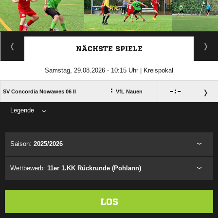
ANZEIGE
NÄCHSTE SPIELE
Samstag, 29.08.2026 - 10:15 Uhr | Kreispokal
:

:

SV Concordia Nowawes 06 II
VfL Nauen
Legende
ANZEIGE
Saison:
2025/2026
Wettbewerb:
11er 1.KK Rückrunde (Pohlann)
LOS