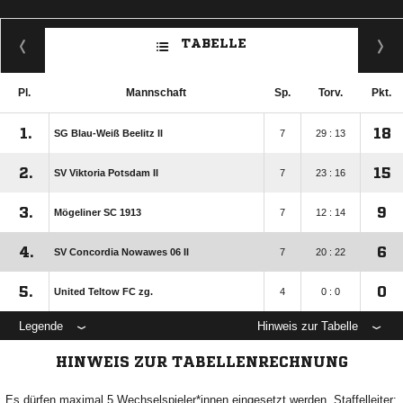
TABELLE
Pl.
Mannschaft
Sp.
Torv.
Pkt.
1.
18
SG Blau-Weiß Beelitz II
7
29 : 13
2.
15
SV Viktoria Potsdam II
7
23 : 16
3.
9
Mögeliner SC 1913
7
12 : 14
4.
6
SV Concordia Nowawes 06 II
7
20 : 22
5.
0
United Teltow FC zg.
4
0 : 0
Legende
Hinweis zur Tabelle
HINWEIS ZUR TABELLENRECHNUNG
Es dürfen maximal 5 Wechselspieler*innen eingesetzt werden. Staffelleiter: