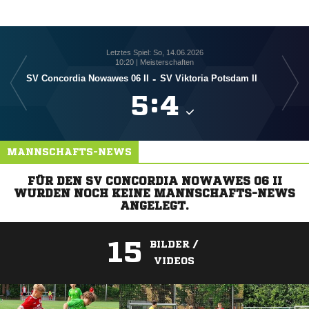
Letztes Spiel: So, 14.06.2026
10:20 | Meisterschaften
SV Concordia Nowawes 06 II
-
SV Viktoria Potsdam II
SV C

:

MANNSCHAFTS-NEWS
FÜR DEN SV CONCORDIA NOWAWES 06 II
WURDEN NOCH KEINE MANNSCHAFTS-NEWS
ANGELEGT.
15
BILDER /
VIDEOS