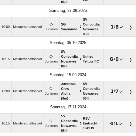
06 II
Samstag, 27.09.2025
SV
C-
SG
Concordia
:

:

10:00
Meisterschaftsspiel
Junioren
Saarmund
Nowawes
06 II
Sonntag, 05.10.2025
SV
C-
Concordia
United
:

:

10:15
Meisterschaftsspiel
Junioren
Nowawes
Teltow FC
06 II
Sonntag, 15.09.2024
Juventas
SV
C-
Crew
Concordia
:

:

12:00
Meisterschaftsspiel
Junioren
Alpha
Nowawes
(9er)
06 II
Sonntag, 17.11.2024
SV
RSV
C-
Concordia
:

:

10:15
Meisterschaftsspiel
Eintracht
Junioren
Nowawes
1949 IV
06 II