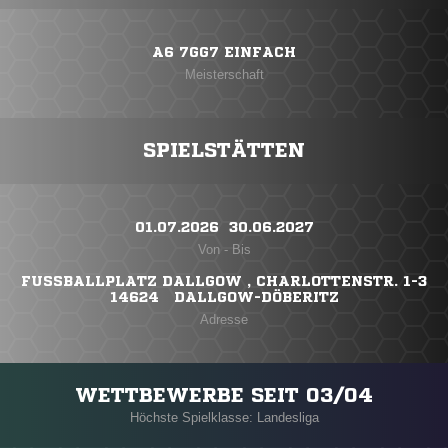
A6 7GG7 EINFACH
Meisterschaft
SPIELSTÄTTEN
01.07.2026 ​ 30.06.2027
Von - Bis
FUSSBALLPLATZ DALLGOW , CHARLOTTENSTR. 1-3
14624 DALLGOW-DÖBERITZ
Adresse
WETTBEWERBE SEIT 03/04
Höchste Spielklasse: Landesliga