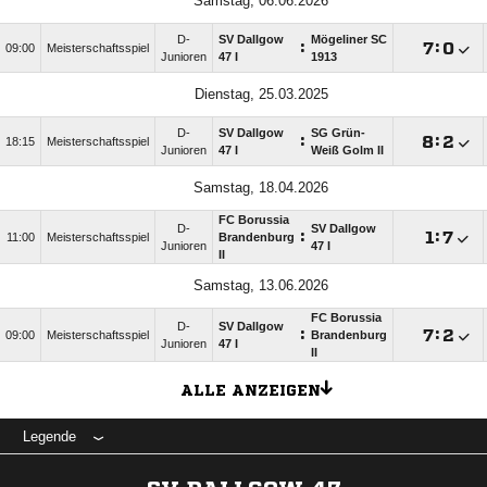
Samstag, 06.06.2026
D-
SV Dallgow
Mögeliner SC
:

:

09:00
Meisterschaftsspiel
Junioren
47 I
1913
Dienstag, 25.03.2025
D-
SV Dallgow
SG Grün-
:

:

18:15
Meisterschaftsspiel
Junioren
47 I
Weiß Golm II
Samstag, 18.04.2026
FC Borussia
D-
SV Dallgow
:

:

11:00
Meisterschaftsspiel
Brandenburg
Junioren
47 I
II
Samstag, 13.06.2026
FC Borussia
D-
SV Dallgow
:

:

09:00
Meisterschaftsspiel
Brandenburg
Junioren
47 I
II
ALLE ANZEIGEN
Legende