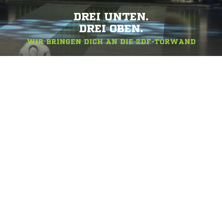
DREI UNTEN.
DREI OBEN.
WIR BRINGEN DICH AN DIE ZDF-TORWAND