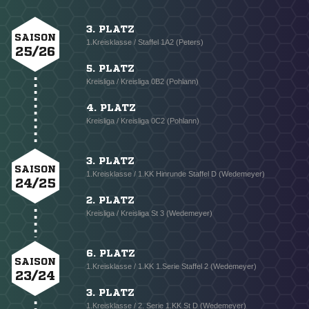
3. PLATZ
SAISON
1.Kreisklasse / Staffel 1A2 (Peters)
25/26
5. PLATZ
Kreisliga / Kreisliga 0B2 (Pohlann)
4. PLATZ
Kreisliga / Kreisliga 0C2 (Pohlann)
3. PLATZ
SAISON
1.Kreisklasse / 1.KK Hinrunde Staffel D (Wedemeyer)
24/25
2. PLATZ
Kreisliga / Kreisliga St 3 (Wedemeyer)
6. PLATZ
SAISON
1.Kreisklasse / 1.KK 1.Serie Staffel 2 (Wedemeyer)
23/24
3. PLATZ
1.Kreisklasse / 2. Serie 1.KK St D (Wedemeyer)