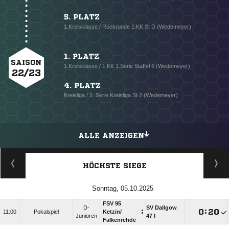
5. PLATZ
1.Kreisklasse / Rückrunde 1.KK St D (Wedemeyer)
1. PLATZ
SAISON
1.Kreisklasse / 1.KK 1.Serie Staffel 6 (Wedemeyer)
22/23
4. PLATZ
Kreisliga / 2. Serie Kreisliga St 2 (Wedemeyer)
ALLE ANZEIGEN
HÖCHSTE SIEGE
Sonntag, 05.10.2025
FSV 95
D-
SV Dallgow
:

:

11:00
Pokalspiel
Ketzin/​
Junioren
47 I
Falkenrehde