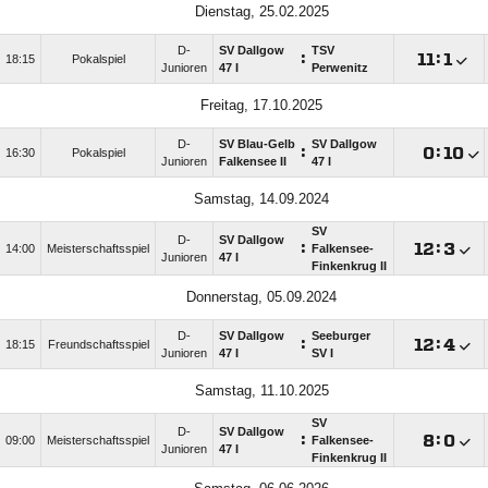
Dienstag, 25.02.2025
D-
SV Dallgow
TSV
:

:

18:15
Pokalspiel
Junioren
47 I
Perwenitz
Freitag, 17.10.2025
D-
SV Blau-Gelb
SV Dallgow
:

:

16:30
Pokalspiel
Junioren
Falkensee II
47 I
Samstag, 14.09.2024
SV
D-
SV Dallgow
:

:

14:00
Meisterschaftsspiel
Falkensee-
Junioren
47 I
Finkenkrug II
Donnerstag, 05.09.2024
D-
SV Dallgow
Seeburger
:

:

18:15
Freundschaftsspiel
Junioren
47 I
SV I
Samstag, 11.10.2025
SV
D-
SV Dallgow
:

:

09:00
Meisterschaftsspiel
Falkensee-
Junioren
47 I
Finkenkrug II