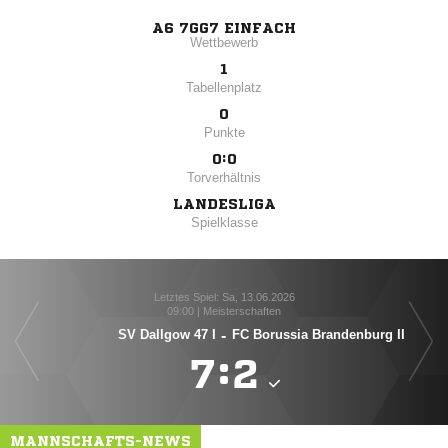
A6 7GG7 EINFACH
Wettbewerb
1
Tabellenplatz
0
Punkte
0:0
Torverhältnis
LANDESLIGA
Spielklasse
Letztes Spiel: Sa, 13.06.2026
09:00 | Meisterschaften
SV Dallgow 47 I
-
FC Borussia Brandenburg II

:

MANNSCHAFTS-NEWS