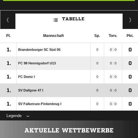
TABELLE
Pl.
Mannschaft
Sp.
Torv.
Pkt.
1.
0
Brandenburger SC Süd 05
0
0 : 0
1.
0
FC 98 Hennigsdorf U13
0
0 : 0
1.
0
FC Deetz I
0
0 : 0
1.
0
SV Dallgow 47 I
0
0 : 0
1.
0
SV Falkensee-Finkenkrug I
0
0 : 0
Legende
AKTUELLE WETTBEWERBE