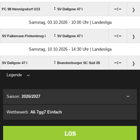
:

:

FC 98 Hennigsdorf U13
SV Dallgow 47 I
Samstag, 03.10.2026 - 10:00 Uhr | Landesliga
:

:

SV Falkensee-Finkenkrug I
SV Dallgow 47 I
Samstag, 10.10.2026 - 14:30 Uhr | Landesliga
:

:

SV Dallgow 47 I
Brandenburger SC Süd 05
Legende
ANZEIGE
Saison:
2026/2027
Wettbewerb:
A6 7gg7 Einfach
LOS