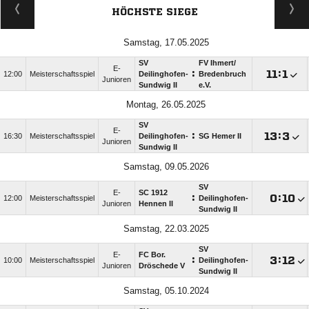
HÖCHSTE SIEGE
Samstag, 17.05.2025
SV
FV Ihmert/​
E-
:

:

12:00
Meisterschaftsspiel
Deilinghofen-
Bredenbruch
Junioren
Sundwig II
e.V.
Montag, 26.05.2025
SV
E-
:

:

16:30
Meisterschaftsspiel
Deilinghofen-
SG Hemer II
Junioren
Sundwig II
Samstag, 09.05.2026
SV
E-
SC 1912
:

:

12:00
Meisterschaftsspiel
Deilinghofen-
Junioren
Hennen II
Sundwig II
Samstag, 22.03.2025
SV
E-
FC Bor.
:

:

10:00
Meisterschaftsspiel
Deilinghofen-
Junioren
Dröschede V
Sundwig II
Samstag, 05.10.2024