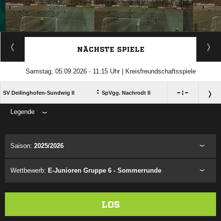
ANZEIGE
NÄCHSTE SPIELE
Samstag, 05.09.2026 - 11:15 Uhr | Kreisfreundschaftsspiele
:

:

SV Deilinghofen-Sundwig II
SpVgg. Nachrodt II
Legende
ANZEIGE
Saison:
2025/2026
Wettbewerb:
E-Junioren Gruppe 6 - Sommerrunde
LOS