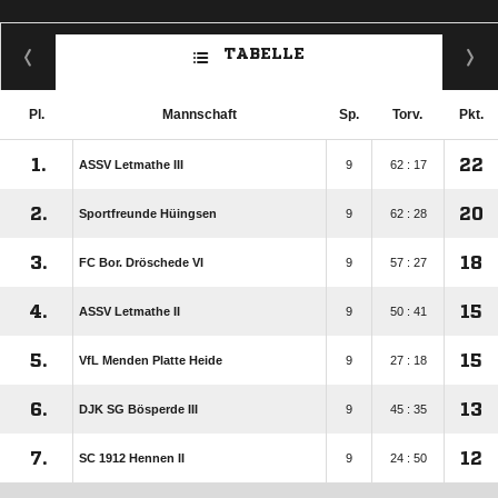
TABELLE
Pl.
Mannschaft
Sp.
Torv.
Pkt.
1.
22
ASSV Letmathe III
9
62 : 17
2.
20
Sportfreunde Hüingsen
9
62 : 28
3.
18
FC Bor. Dröschede VI
9
57 : 27
4.
15
ASSV Letmathe II
9
50 : 41
5.
15
VfL Menden Platte Heide
9
27 : 18
6.
13
DJK SG Bösperde III
9
45 : 35
7.
12
SC 1912 Hennen II
9
24 : 50