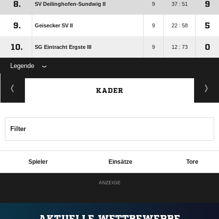
8.
9
SV Deilinghofen-Sundwig II
9
37 : 51
9.
5
Geisecker SV II
9
22 : 58
10.
0
SG Eintracht Ergste III
9
12 : 73
Legende
KADER
Filter
Spieler
Einsätze
Tore
ANZEIGE
AKTUELLE WETTBEWERBE