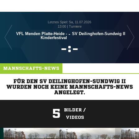
Letztes Spiel: Sa, 11.07.2026
13:00 | Turniere
VFL Menden Platte-Heide -
-
SV Deilinghofen-Sundwig II
SV 
Kinderfestival

:

MANNSCHAFTS-NEWS
FÜR DEN SV DEILINGHOFEN-SUNDWIG II
WURDEN NOCH KEINE MANNSCHAFTS-NEWS
ANGELEGT.
5
BILDER /
VIDEOS