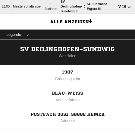
SV
E-
SG Eintracht
:

:

11:00
Meisterschaftsspiel
Deilinghofen-
Junioren
Ergste III
Sundwig II
ALLE ANZEIGEN
Legende
SV DEILINGHOFEN-SUNDWIG
Westfalen
1987
Gründungsjahr
BLAU-WEISS
Vereinsfarben
POSTFACH 3051, 58662 HEMER
Adresse