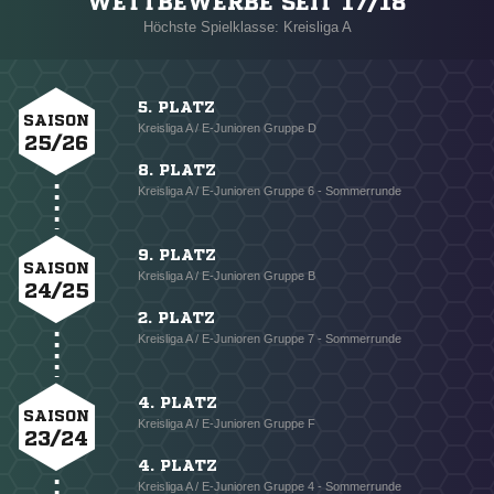
WETTBEWERBE SEIT 17/18
Höchste Spielklasse: Kreisliga A
5. PLATZ
SAISON
Kreisliga A / E-Junioren Gruppe D
25/26
8. PLATZ
Kreisliga A / E-Junioren Gruppe 6 - Sommerrunde
9. PLATZ
SAISON
Kreisliga A / E-Junioren Gruppe B
24/25
2. PLATZ
Kreisliga A / E-Junioren Gruppe 7 - Sommerrunde
4. PLATZ
SAISON
Kreisliga A / E-Junioren Gruppe F
23/24
4. PLATZ
Kreisliga A / E-Junioren Gruppe 4 - Sommerrunde