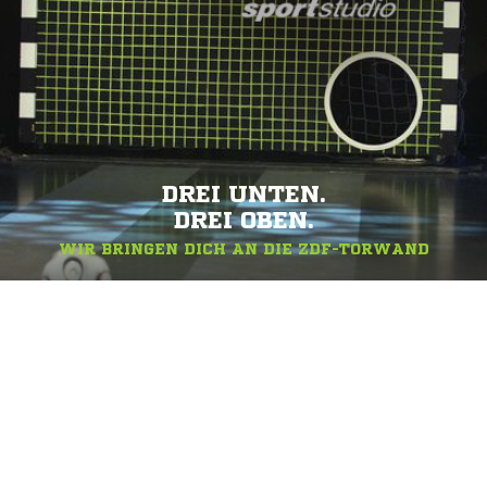
DREI UNTEN.
DREI OBEN.
WIR BRINGEN DICH AN DIE ZDF-TORWAND