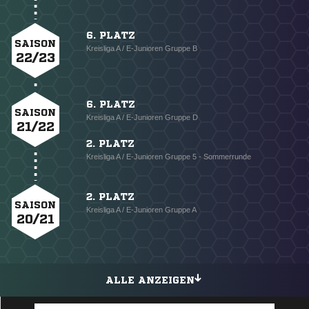
6. PLATZ
SAISON
Kreisliga A / E-Junioren Gruppe B
22/23
6. PLATZ
SAISON
Kreisliga A / E-Junioren Gruppe D
21/22
2. PLATZ
Kreisliga A / E-Junioren Gruppe 5 - Sommerrunde
2. PLATZ
SAISON
Kreisliga A / E-Junioren Gruppe A
20/21
ALLE ANZEIGEN