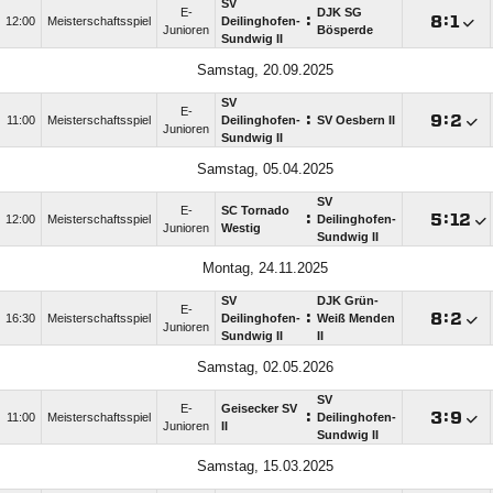
SV
E-
DJK SG
:

:

12:00
Meisterschaftsspiel
Deilinghofen-
Junioren
Bösperde
Sundwig II
Samstag, 20.09.2025
SV
E-
:

:

11:00
Meisterschaftsspiel
Deilinghofen-
SV Oesbern II
Junioren
Sundwig II
Samstag, 05.04.2025
SV
E-
SC Tornado
:

:

12:00
Meisterschaftsspiel
Deilinghofen-
Junioren
Westig
Sundwig II
Montag, 24.11.2025
SV
DJK Grün-
E-
:

:

16:30
Meisterschaftsspiel
Deilinghofen-
Weiß Menden
Junioren
Sundwig II
II
Samstag, 02.05.2026
SV
E-
Geisecker SV
:

:

11:00
Meisterschaftsspiel
Deilinghofen-
Junioren
II
Sundwig II
Samstag, 15.03.2025