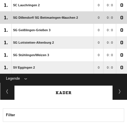
1.
0
SC Lauchringen 2
0
0 : 0
1.
0
SG Dillendorf/​ SG Bettmaringen-Mauchen 2
0
0 : 0
1.
0
SG Geißlingen-Grießen 3
0
0 : 0
1.
0
SG Lottstetten-Altenburg 2
0
0 : 0
1.
0
SG Stühlingen/​Weizen 3
0
0 : 0
1.
0
SV Eggingen 2
0
0 : 0
Legende
KADER
Filter