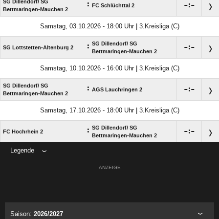
SG Dillendorf/​ SG
:

:

FC Schlüchttal 2
Bettmaringen-Mauchen 2
Samstag, 03.10.2026 - 18:00 Uhr | 3.Kreisliga (C)
SG Dillendorf/​ SG
:

:

SG Lottstetten-Altenburg 2
Bettmaringen-Mauchen 2
Samstag, 10.10.2026 - 16:00 Uhr | 3.Kreisliga (C)
SG Dillendorf/​ SG
:

:

AGS Lauchringen 2
Bettmaringen-Mauchen 2
Samstag, 17.10.2026 - 18:00 Uhr | 3.Kreisliga (C)
SG Dillendorf/​ SG
:

:

FC Hochrhein 2
Bettmaringen-Mauchen 2
Legende
ANZEIGE
Saison:
2026/2027