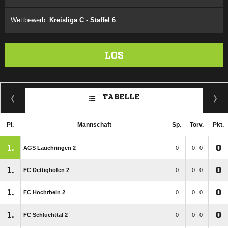
Wettbewerb:
Kreisliga C - Staffel 6
LOS
TABELLE
Pl.
Mannschaft
Sp.
Torv.
Pkt.
1.
0
AGS Lauchringen 2
0
0 : 0
1.
0
FC Dettighofen 2
0
0 : 0
1.
0
FC Hochrhein 2
0
0 : 0
1.
0
FC Schlüchttal 2
0
0 : 0