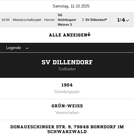
Samstag, 11.10.2025
SG
:

:

16:00
Meisterschaftsspiel
Herren
Stühlingen/​
SV Dillendorf*
Weizen 3
ALLE ANZEIGEN
Legende
SV DILLENDORF
Südbaden
1954
Gründungsjahr
GRÜN-WEISS
Vereinsfarben
DONAUESCHINGER STR. 9, 79848 BONNDORF IM
SCHWARZWALD