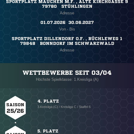
SPORTPLATZ MAUCHEN M.F. , ALTE KIRCHGASSE 9
79780 STÜHLINGEN
Adresse
01.07.2026 ​ 30.06.2027
Von - Bis
SPORTPLATZ DILLENDORF O.F. , BÜCHLEWEG 1
79848 BONNDORF IM SCHWARZWALD
Adresse
WETTBEWERBE SEIT 03/04
Höchste Spielklasse: 1.Kreisliga (A)
4. PLATZ
SAISON
3.Kreisliga (C) / Kreisliga C / Staffel 6
25/26
5. PLATZ