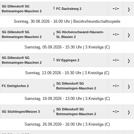
SG Dillendorf/​ SG
:

:

FC Dachsberg 2
Bettmaringen-Mauchen 2
Sonntag, 30.08.2026 - 16:00 Uhr | Bezirksfreundschaftsspiele
SG Dillendorf/​ SG
SG Höchenschwand-Häusern-
:

:

Bettmaringen-Mauchen 2
St. Blasien 2
Samstag, 05.09.2026 - 15:30 Uhr | 3.Kreisliga (C)
SG Dillendorf/​ SG
:

:

SV Eggingen 2
Bettmaringen-Mauchen 2
Sonntag, 13.09.2026 - 10:30 Uhr | 3.Kreisliga (C)
SG Dillendorf/​ SG
:

:

FC Dettighofen 2
Bettmaringen-Mauchen 2
Samstag, 19.09.2026 - 13:00 Uhr | 3.Kreisliga (C)
SG Dillendorf/​ SG
:

:

SG Stühlingen/​Weizen 3
Bettmaringen-Mauchen 2
Samstag, 26.09.2026 - 16:00 Uhr | 3.Kreisliga (C)