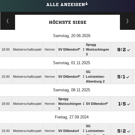
ALLE ANZEIGEN
HÖCHSTE SIEGE
Samstag, 20.06.2026
Spvgg
:

:

18:00
Meisterschaftsspiel
Herren
SV Dillendorf*
Wutöschingen
3
Samstag, 01.11.2025
SG
:

:

15:00
Meisterschaftsspiel
Herren
SV Dillendorf*
Lottstetten-
Altenburg 2
Samstag, 08.11.2025
Spvgg
:

:

18:00
Meisterschaftsspiel
Herren
Wutöschingen
SV Dillendorf*
3
Freitag, 27.09.2024
SG
:

:

19:30
Meisterschaftsspiel
Herren
SV Dillendorf
Lottstetten-