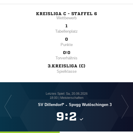
KREISLIGA C - STAFFEL 6
Wettbewerb
1
Tabellenplatz
0
Punkte
0:0
Torverhältnis
3.KREISLIGA (C)
Spielklasse
Letztes Spiel: Sa, 20.06.2026
18:00 | Meisterschaften
SV Dillendorf*
-
Spvgg Wutöschingen 3
B

:
