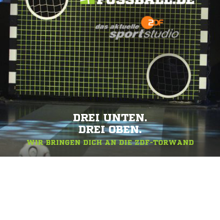
DREI UNTEN.
DREI OBEN.
WIR BRINGEN DICH AN DIE ZDF-TORWAND