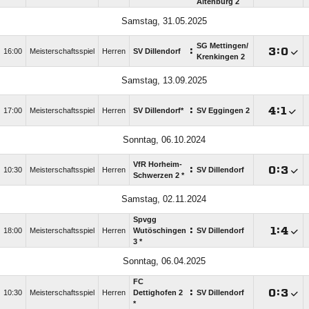
Altenburg 2
Samstag, 31.05.2025
SG Mettingen/​
:

:

16:00
Meisterschaftsspiel
Herren
SV Dillendorf
Krenkingen 2
Samstag, 13.09.2025
:

:

17:00
Meisterschaftsspiel
Herren
SV Dillendorf*
SV Eggingen 2
Sonntag, 06.10.2024
VfR Horheim-
:

:

10:30
Meisterschaftsspiel
Herren
SV Dillendorf
Schwerzen 2 *
Samstag, 02.11.2024
Spvgg
:

:

18:00
Meisterschaftsspiel
Herren
Wutöschingen
SV Dillendorf
3 *
Sonntag, 06.04.2025
FC
:

:

10:30
Meisterschaftsspiel
Herren
Dettighofen 2
SV Dillendorf
*