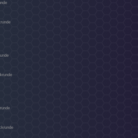
runde
krunde
runde
ckrunde
nrunde
ückrunde