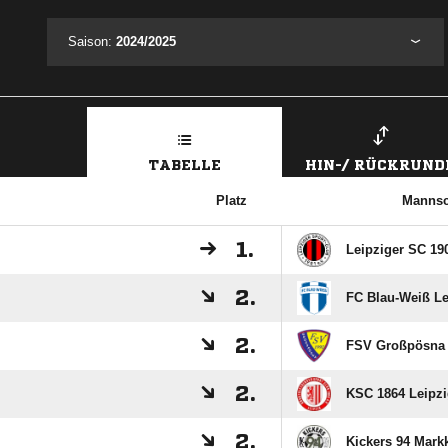
Saison:
2024/2025
TABELLE
HIN-/ RÜCKRUND
Platz
Mannsc
1.
Leipziger SC 190
2.
FC Blau-Weiß Lei
2.
FSV Großpösna 
2.
KSC 1864 Leipzi
2.
Kickers 94 Markk