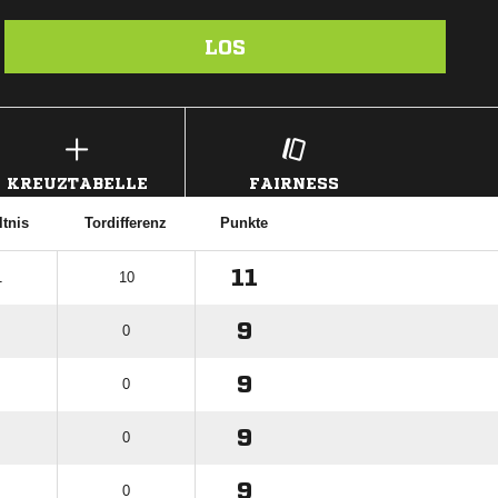
LOS
KREUZTABELLE
FAIRNESS
ltnis
Tordifferenz
Punkte
11
1
10
9
0
9
0
9
0
9
0