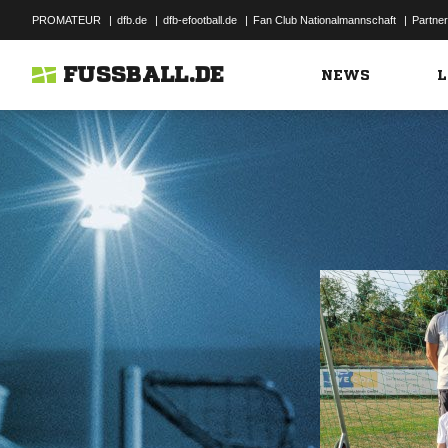
PROMATEUR
|
dfb.de
|
dfb-efootball.de
|
Fan Club Nationalmannschaft
|
Partner
FUSSBALL.DE
NEWS
L