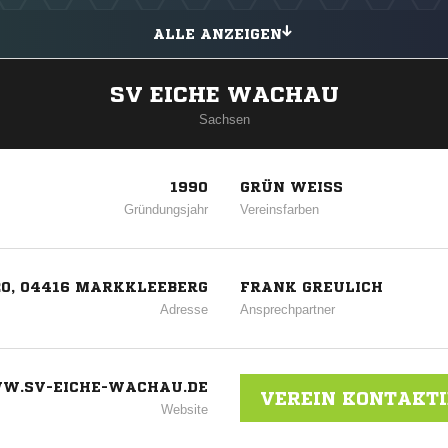
ALLE ANZEIGEN
SV EICHE WACHAU
Sachsen
1990
GRÜN WEISS
Gründungsjahr
Vereinsfarben
20, 04416 MARKKLEEBERG
FRANK GREULICH
Adresse
Ansprechpartner
W.SV-EICHE-WACHAU.DE
VEREIN KONTAKT
Website