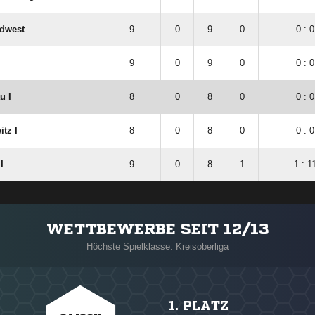
üdwest
9
0
9
0
0 : 0
9
0
9
0
0 : 0
u I
8
0
8
0
0 : 0
tz I
8
0
8
0
0 : 0
I
9
0
8
1
1 : 1
WETTBEWERBE SEIT 12/13
Höchste Spielklasse: Kreisoberliga
1. PLATZ