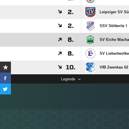
2.
Leipziger SV S
2.
SSV Stötteritz I
8.
SV Eiche Wacha
8.
SV Liebertwolkwi
10.
VfB Zwenkau 02 
Legende