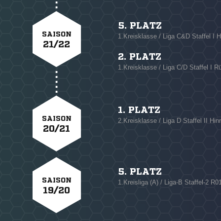
5. PLATZ
SAISON
1.Kreisklasse / Liga C&D Staffel I 
21/22
2. PLATZ
1.Kreisklasse / Liga C/D Staffel I 
1. PLATZ
SAISON
2.Kreisklasse / Liga D Staffel II Hin
20/21
5. PLATZ
SAISON
1.Kreisliga (A) / Liga-B Staffel-2 R0
19/20