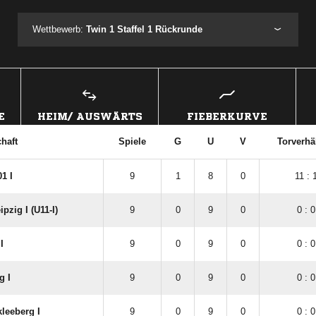
Wettbewerb:
Twin 1 Staffel 1 Rückrunde
E
HEIM/ AUSWÄRTS
FIEBERKURVE
haft
Spiele
G
U
V
Torverhä
1 I
9
1
8
0
11 : 
pzig I (U11-I)
9
0
9
0
0 : 0
I
9
0
9
0
0 : 0
g I
9
0
9
0
0 : 0
leeberg I
9
0
9
0
0 : 0