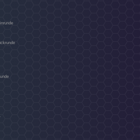
Hinrunde
Rückrunde
runde
1