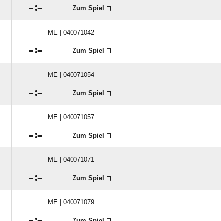

:

Zum Spiel
ME | 040071042

:

Zum Spiel
ME | 040071054

:

Zum Spiel
ME | 040071057

:

Zum Spiel
ME | 040071071

:

Zum Spiel
ME | 040071079

:

Zum Spiel