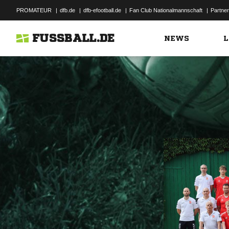
PROMATEUR
|
dfb.de
|
dfb-efootball.de
|
Fan Club Nationalmannschaft
|
Partner
FUSSBALL.DE
NEWS
L