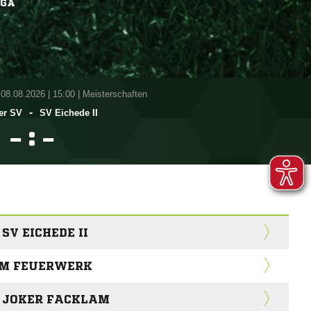
IGA
 08.08.2026
|
15:00 | Meisterschaften
-
er SV
SV Eichede II
:


SV EICHEDE II
LEM FEUERWERK
NK JOKER FACKLAM