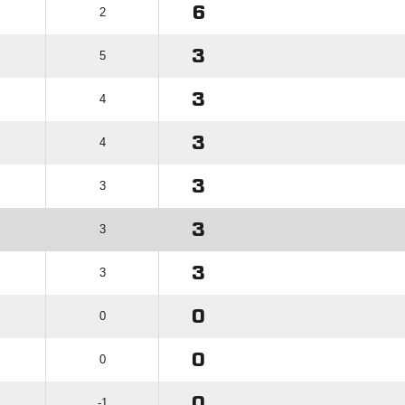
6
2
3
5
3
4
3
4
3
3
3
3
3
3
0
0
0
0
0
-1