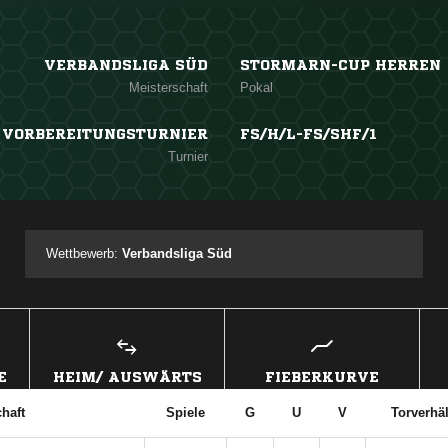
VERBANDSLIGA SÜD
STORMARN-CUP HERREN
Meisterschaft
Pokal
VORBEREITUNGSTURNIER
FS/H/L-FS/SHF/1
Turnier
Wettbewerb:
Verbandsliga Süd
E
HEIM/ AUSWÄRTS
FIEBERKURVE
haft
Spiele
G
U
V
Torverhäl