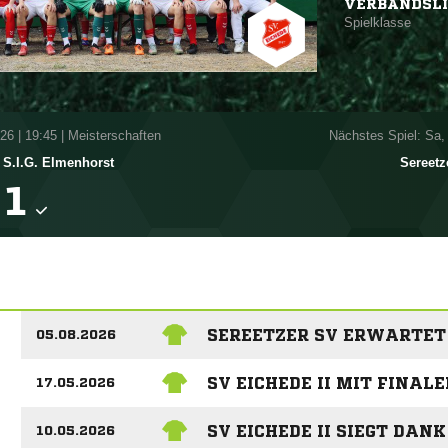
VERBANDSL
Spielklasse
026
|
19:45 | Meisterschaften
Nächstes Spiel: Sa,
S.I.G. Elmenhorst
Sereetz

SEREETZER SV ERWARTET 
05.08.2026
SV EICHEDE II MIT FINA
17.05.2026
SV EICHEDE II SIEGT DA
10.05.2026