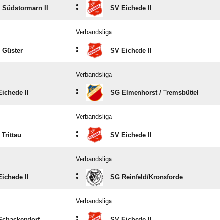
:
 Südstormarn II
SV Eichede II
Verbandsliga
:
 Güster
SV Eichede II
Verbandsliga
:
ichede II
SG Elmenhorst /​ Tremsbüttel
Verbandsliga
:
Trittau
SV Eichede II
Verbandsliga
:
ichede II
SG Reinfeld/​Kronsforde
Verbandsliga
:
Schackendorf
SV Eichede II