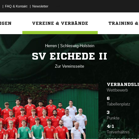
|
FAQ & Kontakt
|
Newsletter
Link
IGEN
VEREINE & VERBÄNDE
TRAINING &
Herren
|
Schleswig-Holstein
SV EICHEDE II
Zur Vereinsseite
VERBANDSLI
Wettbewerb
6
Tabellenplatz
3
Punkte
4:1
Torverhältnis