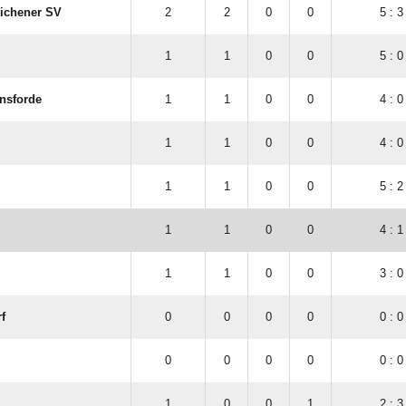
ichener SV
2
2
0
0
5 : 3
1
1
0
0
5 : 0
onsforde
1
1
0
0
4 : 0
1
1
0
0
4 : 0
1
1
0
0
5 : 2
1
1
0
0
4 : 1
1
1
0
0
3 : 0
f
0
0
0
0
0 : 0
0
0
0
0
0 : 0
1
0
0
1
2 : 3