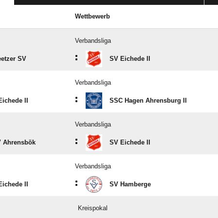
Wettbewerb
Verbandsliga
:
eetzer SV
SV Eichede II
Verbandsliga
:
ichede II
SSC Hagen Ahrensburg II
Verbandsliga
:
 Ahrensbök
SV Eichede II
Verbandsliga
:
ichede II
SV Hamberge
Kreispokal