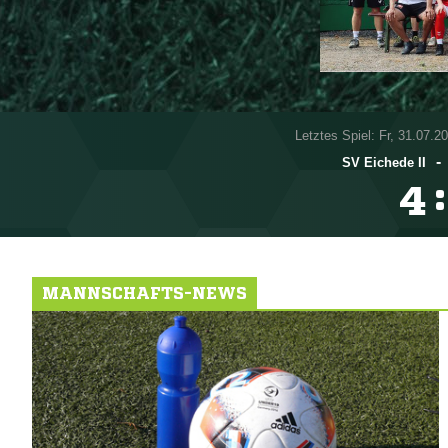
Letztes Spiel: Fr, 31.07.2
-
SV Eichede II
:

MANNSCHAFTS-NEWS