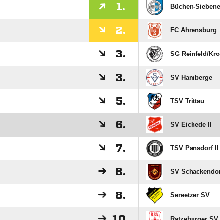
1.
Büchen-Siebene
2.
FC Ahrensburg
3.
SG Reinfeld/​Kr
3.
SV Hamberge
5.
TSV Trittau
6.
SV Eichede II
7.
TSV Pansdorf II
8.
SV Schackendor
8.
Sereetzer SV
10.
Ratzeburger SV