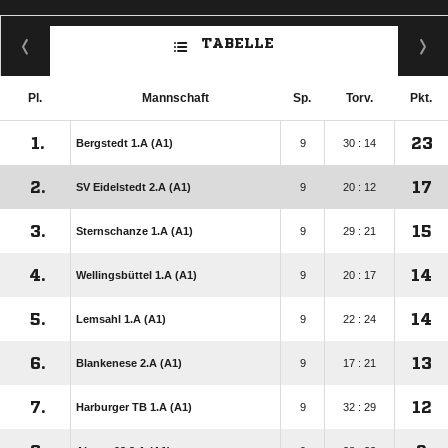
TABELLE
Pl.
Mannschaft
Sp.
Torv.
Pkt.
1.
23
Bergstedt 1.A (A1)
9
30 : 14
2.
17
SV Eidelstedt 2.A (A1)
9
20 : 12
3.
15
Sternschanze 1.A (A1)
9
29 : 21
4.
14
Wellingsbüttel 1.A (A1)
9
20 : 17
5.
14
Lemsahl 1.A (A1)
9
22 : 24
6.
13
Blankenese 2.A (A1)
9
17 : 21
7.
12
Harburger TB 1.A (A1)
9
32 : 29