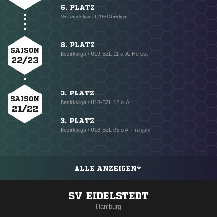
6. PLATZ
Verbandsliga / U19-Oberliga
8. PLATZ
SAISON
Bezirksliga / U19-BZL 11 o. A. Herbst
22/23
3. PLATZ
SAISON
Bezirksliga / U18-BZL 12 o. A.
21/22
3. PLATZ
Bezirksliga / U18-BZL 05 o.A. Frühjahr
ALLE ANZEIGEN
SV EIDELSTEDT
Hamburg