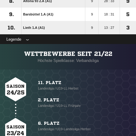
8.
9
Altona 93 2.A (A1)
9
28 : 33
9.
5
Barsbüttel 1.A (A1)
9
18 : 31
10.
3
Lieth 1.A (A1)
9
13 : 27
Legende
WETTBEWERBE SEIT 21/22
Höchste Spielklasse: Verbandsliga
11. PLATZ
SAISON
Landesliga / U19-LL Herbst
24/25
2. PLATZ
Landesliga / U19-LL Frühjahr
6. PLATZ
SAISON
Landesliga / U19-Landesliga Herbst
23/24