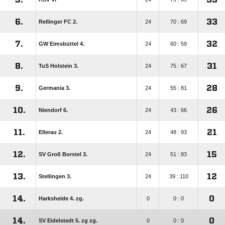
6.
33
Rellinger FC 2.
24
70 : 69
7.
32
GW Eimsbüttel 4.
24
60 : 59
8.
31
TuS Holstein 3.
24
75 : 67
9.
28
Germania 3.
24
55 : 81
10.
26
Niendorf 6.
24
43 : 66
11.
21
Ellerau 2.
24
48 : 93
12.
15
SV Groß Borstel 3.
24
51 : 83
13.
12
Stellingen 3.
24
39 : 110
14.
0
Harksheide 4. zg.
0
0 : 0
14.
0
SV Eidelstedt 5. zg zg.
0
0 : 0