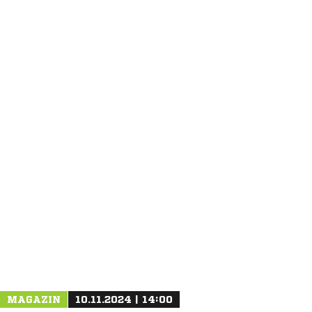
ANZEIGE
NACHRICHT SENDEN
* Pflichtfelder
MAGAZIN
10.11.2024 | 14:00