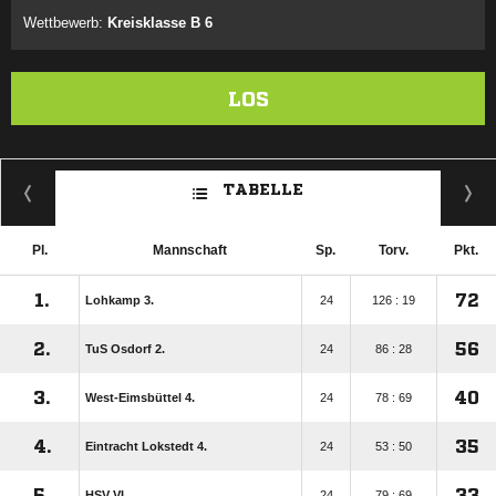
Wettbewerb:
Kreisklasse B 6
LOS
TABELLE
Pl.
Mannschaft
Sp.
Torv.
Pkt.
1.
72
Lohkamp 3.
24
126 : 19
2.
56
TuS Osdorf 2.
24
86 : 28
3.
40
West-Eimsbüttel 4.
24
78 : 69
4.
35
Eintracht Lokstedt 4.
24
53 : 50
5.
33
HSV VI
24
79 : 69