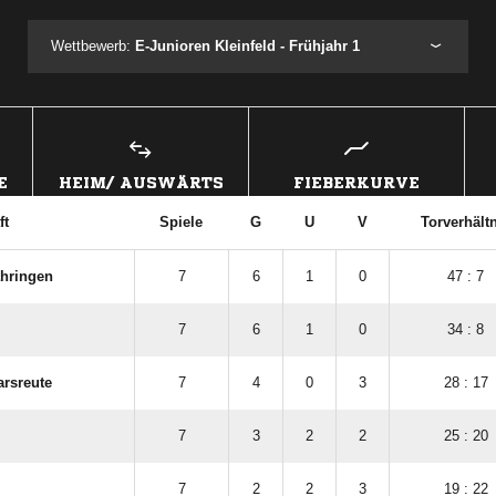
Wettbewerb:
E-Junioren Kleinfeld - Frühjahr 1
E
HEIM/ AUSWÄRTS
FIEBERKURVE
ft
Spiele
G
U
V
Torverhält
ähringen
7
6
1
0
47 : 7
7
6
1
0
34 : 8
rsreute
7
4
0
3
28 : 17
7
3
2
2
25 : 20
7
2
2
3
19 : 22