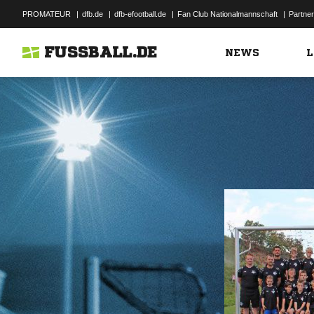
PROMATEUR
|
dfb.de
|
dfb-efootball.de
|
Fan Club Nationalmannschaft
|
Partner
FUSSBALL.DE
NEWS
L