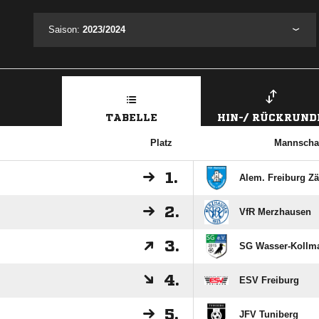
Saison:
2023/2024
TABELLE
HIN-/ RÜCKRUND
Platz
Mannscha
1.
Alem. Freiburg Z
2.
VfR Merzhausen
3.
SG Wasser-Kollma
4.
ESV Freiburg
5.
JFV Tuniberg