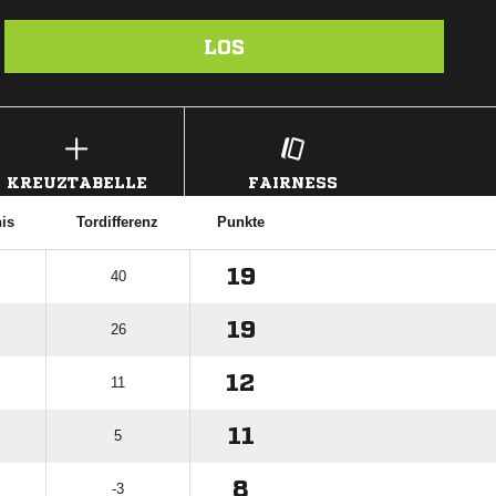
LOS
KREUZTABELLE
FAIRNESS
nis
Tordifferenz
Punkte
19
40
19
26
12
11
11
5
8
-3