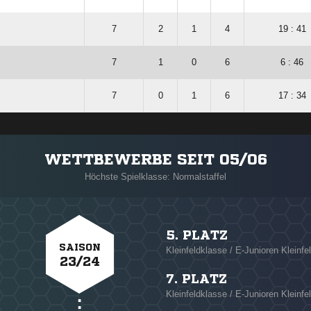
7
2
1
4
19 : 41
7
1
0
6
6 : 46
7
0
1
6
17 : 34
WETTBEWERBE SEIT 05/06
Höchste Spielklasse: Normalstaffel
5. PLATZ
SAISON
Kleinfeldklasse / E-Junioren Kleinfe
23/24
7. PLATZ
Kleinfeldklasse / E-Junioren Kleinfel