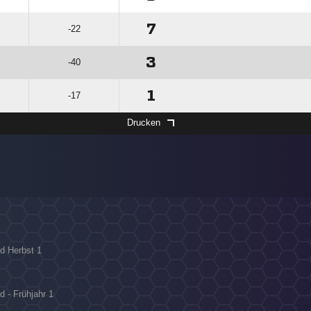
7
-22
3
-40
1
-17
Drucken
ld Herbst 1
d - Frühjahr 1