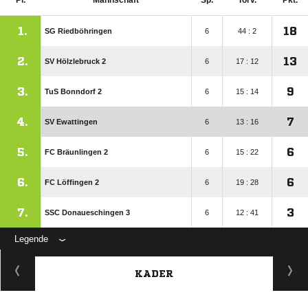
Pl.
Mannschaft
Sp.
Torv.
Pkt.
1.
18
SG Riedböhringen
6
44 : 2
2.
13
SV Hölzlebruck 2
6
17 : 12
3.
9
TuS Bonndorf 2
6
15 : 14
4.
7
SV Ewattingen
6
13 : 16
5.
6
FC Bräunlingen 2
6
15 : 22
6.
6
FC Löffingen 2
6
19 : 28
7.
3
SSC Donaueschingen 3
6
12 : 41
Legende
KADER