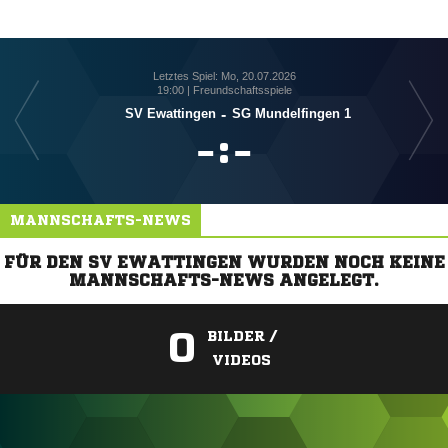
Letztes Spiel: Mo, 20.07.2026
19:00 | Freundschaftsspiele
SV Ewattingen
-
SG Mundelfingen 1

:

MANNSCHAFTS-NEWS
FÜR DEN SV EWATTINGEN WURDEN NOCH KEINE
MANNSCHAFTS-NEWS ANGELEGT.
0
BILDER /
VIDEOS