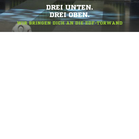
DREI UNTEN.
DREI OBEN.
WIR BRINGEN DICH AN DIE ZDF-TORWAND