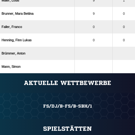
 
9
1
  
9
0
 
0
0
  
0
0
 
 
ANZEIGE
AKTUELLE WETTBEWERBE
FS/DJ/B-FS/B-SBH/1
SPIELSTÄTTEN