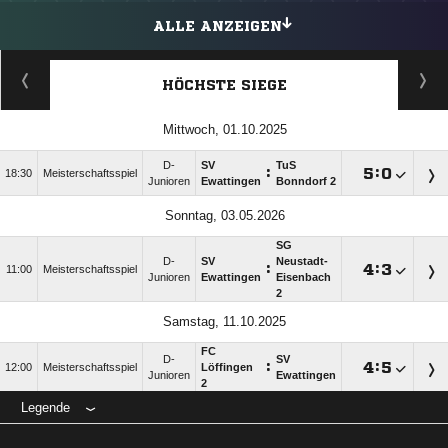
ALLE ANZEIGEN
HÖCHSTE SIEGE
Mittwoch, 01.10.2025
D-
SV
TuS
:

:

18:30
Meisterschaftsspiel
Junioren
Ewattingen
Bonndorf 2
Sonntag, 03.05.2026
SG
D-
SV
Neustadt-
:

:

11:00
Meisterschaftsspiel
Junioren
Ewattingen
Eisenbach
2
Samstag, 11.10.2025
FC
D-
SV
:

:

12:00
Meisterschaftsspiel
Löffingen
Junioren
Ewattingen
2
Legende