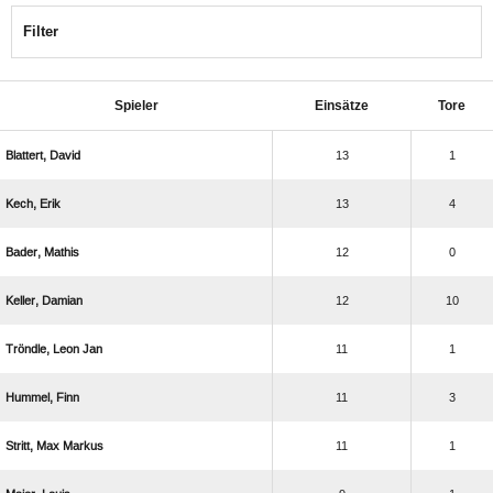
Filter
Spieler
Einsätze
Tore
 
13
1
 
13
4
 
12
0
 
12
10
  
11
1
 
11
3
  
11
1