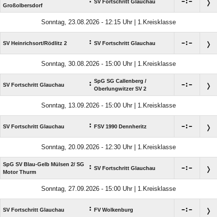
:

:

SV Fortschritt Glauchau
Großolbersdorf
Sonntag, 23.08.2026 - 12:15 Uhr | 1.Kreisklasse
:

:

SV Heinrichsort/​Rödlitz 2
SV Fortschritt Glauchau
Sonntag, 30.08.2026 - 15:00 Uhr | 1.Kreisklasse
SpG SG Callenberg /​
:

:

SV Fortschritt Glauchau
Oberlungwitzer SV 2
Sonntag, 13.09.2026 - 15:00 Uhr | 1.Kreisklasse
:

:

SV Fortschritt Glauchau
FSV 1990 Dennheritz
Sonntag, 20.09.2026 - 12:30 Uhr | 1.Kreisklasse
SpG SV Blau-Gelb Mülsen 2/​ SG
:

:

SV Fortschritt Glauchau
Motor Thurm
Sonntag, 27.09.2026 - 15:00 Uhr | 1.Kreisklasse
:

:

SV Fortschritt Glauchau
FV Wolkenburg