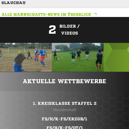
GLAUCHAU
ALLE MANNSCHAFTS-NEWS IM ÜBERBLICK
2
BILDER /
VIDEOS
ANZEIGE
AKTUELLE WETTBEWERBE
1. KREISKLASSE STAFFEL 2
Meisterschaft
FS/H/K-FS/ERZGB/1
FS/H/K-FS/OT/1