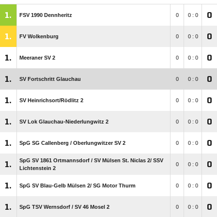
1.
0
FSV 1990 Dennheritz
0
0 : 0
1.
0
FV Wolkenburg
0
0 : 0
1.
0
Meeraner SV 2
0
0 : 0
1.
0
SV Fortschritt Glauchau
0
0 : 0
1.
0
SV Heinrichsort/​Rödlitz 2
0
0 : 0
1.
0
SV Lok Glauchau-Niederlungwitz 2
0
0 : 0
1.
0
SpG SG Callenberg /​ Oberlungwitzer SV 2
0
0 : 0
SpG SV 1861 Ortmannsdorf /​ SV Mülsen St. Niclas 2/​ SSV
1.
0
0
0 : 0
Lichtenstein 2
1.
0
SpG SV Blau-Gelb Mülsen 2/​ SG Motor Thurm
0
0 : 0
1.
0
SpG TSV Wernsdorf /​ SV 46 Mosel 2
0
0 : 0