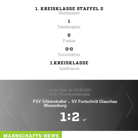
1. KREISKLASSE STAFFEL 2
Wettbewerb
1
Tabellenplatz
0
Punkte
0:0
Torverhältnis
1.KREISKLASSE
Spielklasse
Letztes Spiel: So, 02.08.2026
15:00 | Freundschaftsspiele
FSV Silberstraße/​
-
SV Fortschritt Glauchau
Wiesenburg

:

MANNSCHAFTS-NEWS