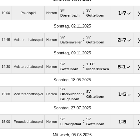
SF
SV
:

:

19:00
Pokalspiel
Herren
Dörrenbach
Göttelborn
Sonntag, 02.11.2025
SV
SV
:

:

14:45
Meisterschaftsspiel
Herren
Baltersweiler
Göttelborn
Sonntag, 09.11.2025
SV
1. FC
:

:

14:30
Meisterschaftsspiel
Herren
Göttelborn
Niederkirchen
Sonntag, 18.05.2025
SG
SV
:

:

15:00
Meisterschaftsspiel
Herren
Oberkirchen/​
Göttelborn
Grügelborn
Sonntag, 27.07.2025
SC
SV
:

:

15:00
Freundschaftsspiel
Herren
Ludwigsthal
Göttelborn
Mittwoch, 05.08.2026