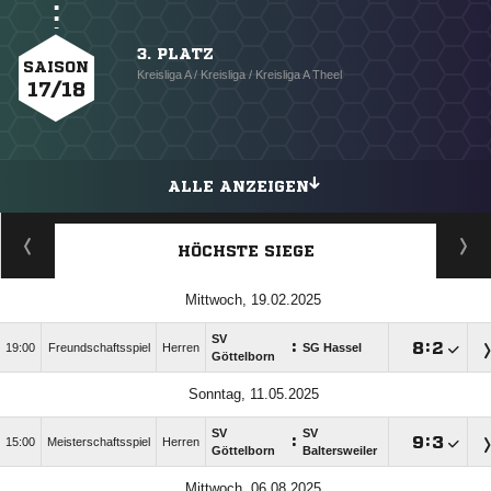
3. PLATZ
SAISON
Kreisliga A / Kreisliga / Kreisliga A Theel
17/18
ALLE ANZEIGEN
HÖCHSTE SIEGE
Mittwoch, 19.02.2025
SV
:

:

19:00
Freundschaftsspiel
Herren
SG Hassel
Göttelborn
Sonntag, 11.05.2025
SV
SV
:

:

15:00
Meisterschaftsspiel
Herren
Göttelborn
Baltersweiler
Mittwoch, 06.08.2025