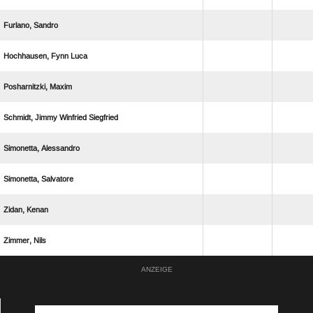
 
  
 
   
 
 
 
 
ANZEIGE