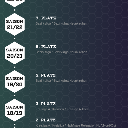
7. PLATZ
SAISON
Bezirksliga / Bezirksliga Neunkirchen
21/22
9. PLATZ
SAISON
Bezirksliga / Bezirksliga Neunkirchen
20/21
5. PLATZ
SAISON
Bezirksliga / Bezirksliga Neunkirchen
19/20
3. PLATZ
SAISON
Kreisliga A / Kreisliga / Kreisliga A Theel
18/19
2. PLATZ
Kreisliga A / Kreisliga / Halbfinale Relegation KL A Nord/Ost