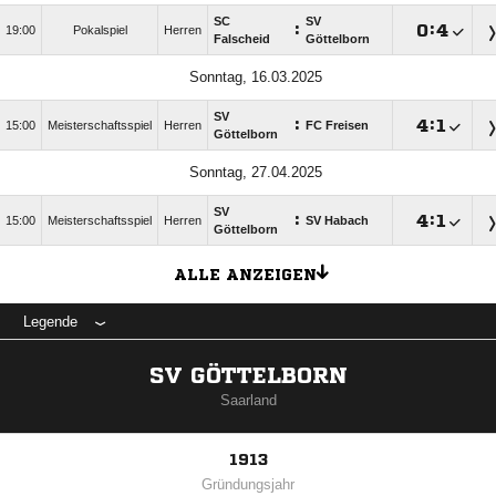
SC
SV
:

:

19:00
Pokalspiel
Herren
Falscheid
Göttelborn
Sonntag, 16.03.2025
SV
:

:

15:00
Meisterschaftsspiel
Herren
FC Freisen
Göttelborn
Sonntag, 27.04.2025
SV
:

:

15:00
Meisterschaftsspiel
Herren
SV Habach
Göttelborn
ALLE ANZEIGEN
Legende
SV GÖTTELBORN
Saarland
1913
Gründungsjahr