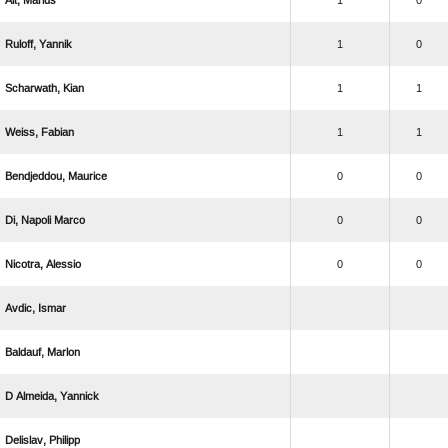
 
1
0
 
1
0
 
1
1
 
1
1
 
0
0
  
0
0
 
0
0
 
 
  
 