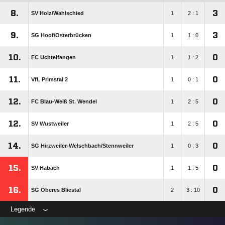
8.
3
SV Holz/​Wahlschied
1
2 : 1
9.
3
SG Hoof/​Osterbrücken
1
1 : 0
10.
0
FC Uchtelfangen
1
1 : 2
11.
0
VfL Primstal 2
1
0 : 1
12.
0
FC Blau-Weiß St. Wendel
1
2 : 5
12.
0
SV Wustweiler
1
2 : 5
14.
0
SG Hirzweiler-Welschbach/​Stennweiler
1
0 : 3
15.
0
SV Habach
1
1 : 5
16.
0
SG Oberes Bliestal
2
3 : 10
Legende