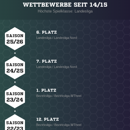
WETTBEWERBE SEIT 14/15
Höchste Spielklasse: Landesliga
6. PLATZ
SAISON
Landesliga / Landesliga Nord
25/26
7. PLATZ
SAISON
Landesliga / Landesliga Nord
24/25
1. PLATZ
SAISON
Bezirksliga / Bezirksliga Ill/Theel
23/24
12. PLATZ
SAISON
Bezirksliga / Bezirksliga Ill/Theel
22/23