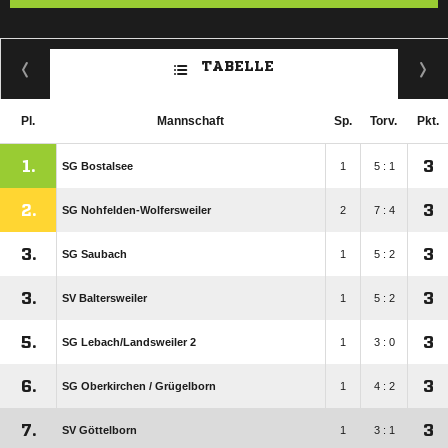
TABELLE
Pl.
Mannschaft
Sp.
Torv.
Pkt.
1.
3
SG Bostalsee
1
5 : 1
2.
3
SG Nohfelden-Wolfersweiler
2
7 : 4
3.
3
SG Saubach
1
5 : 2
3.
3
SV Baltersweiler
1
5 : 2
5.
3
SG Lebach/​Landsweiler 2
1
3 : 0
6.
3
SG Oberkirchen /​ Grügelborn
1
4 : 2
7.
3
SV Göttelborn
1
3 : 1