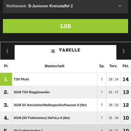
Wettbewerb:
B-Junioren Kreisstaffel 2
LOS
TABELLE
Pl.
Mannschaft
Sp.
Torv.
Pkt.
1.
14
TSV Pfuhl
7
18 : 14
2.
13
SGM TSV Regglisweiler
7
21 : 17
3.
12
SGM SV Amstetten/​Nellingen/​Aufhausen II (9er)
7
28 : 23
4.
10
SGM (SV Feldstetten) HeFeLa II (9er)
7
31 : 24
5.
10
SV Grafertshofen *
7
18 : 21