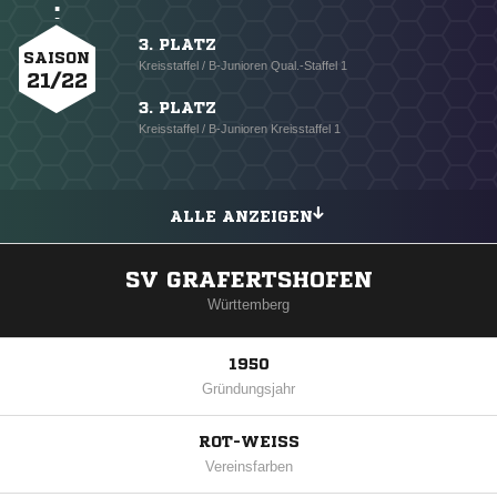
3. PLATZ
SAISON
Kreisstaffel / B-Junioren Qual.-Staffel 1
21/22
3. PLATZ
Kreisstaffel / B-Junioren Kreisstaffel 1
ALLE ANZEIGEN
SV GRAFERTSHOFEN
Württemberg
1950
Gründungsjahr
ROT-WEISS
Vereinsfarben