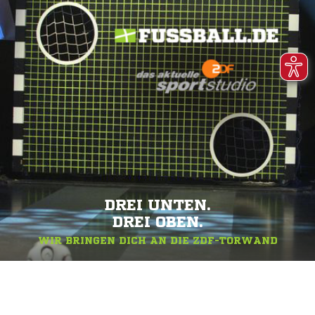
DREI UNTEN.
DREI OBEN.
WIR BRINGEN DICH AN DIE ZDF-TORWAND