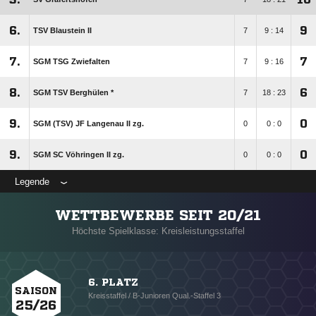
6.
9
TSV Blaustein II
7
9 : 14
7.
7
SGM TSG Zwiefalten
7
9 : 16
8.
6
SGM TSV Berghülen *
7
18 : 23
9.
0
SGM (TSV) JF Langenau II zg.
0
0 : 0
9.
0
SGM SC Vöhringen II zg.
0
0 : 0
Legende
WETTBEWERBE SEIT 20/21
Höchste Spielklasse: Kreisleistungsstaffel
6. PLATZ
SAISON
Kreisstaffel / B-Junioren Qual.-Staffel 3
25/26