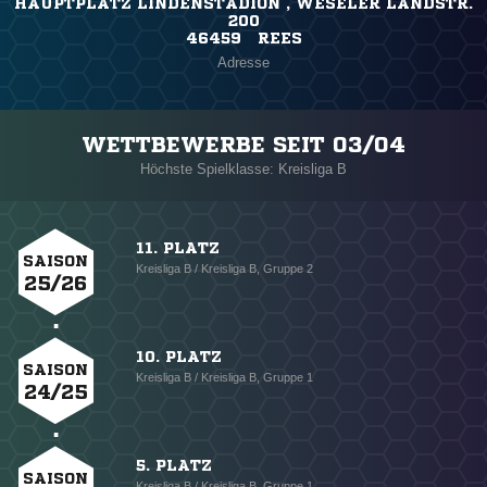
HAUPTPLATZ LINDENSTADION , WESELER LANDSTR.
200
46459 REES
Adresse
WETTBEWERBE SEIT 03/04
Höchste Spielklasse: Kreisliga B
11. PLATZ
SAISON
Kreisliga B / Kreisliga B, Gruppe 2
25/26
10. PLATZ
SAISON
Kreisliga B / Kreisliga B, Gruppe 1
24/25
5. PLATZ
SAISON
Kreisliga B / Kreisliga B, Gruppe 1