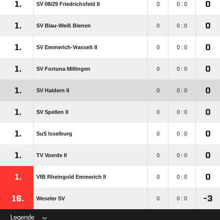
1.
0
SV 08/​29 Friedrichsfeld II
0
0 : 0
1.
0
SV Blau-Weiß Bienen
0
0 : 0
1.
0
SV Emmerich-Vrasselt II
0
0 : 0
1.
0
SV Fortuna Millingen
0
0 : 0
1.
0
SV Haldern II
0
0 : 0
1.
0
SV Spellen II
0
0 : 0
1.
0
SuS Isselburg
0
0 : 0
1.
0
TV Voerde II
0
0 : 0
1.
0
VfB Rheingold Emmerich II
0
0 : 0
16.
-3
Weseler SV
0
0 : 0
Legende