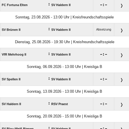
:

:

FC Fortuna Elten
SV Haldern II
Sonntag, 23.08.2026 - 13:00 Uhr | Kreisfreundschaftsspiele
:
Absetzung
SV Brünen II
SV Haldern II
Dienstag, 25.08.2026 - 19:30 Uhr | Kreisfreundschaftsspiele
:

:

VfR Mehrhoog II
SV Haldern II
Sonntag, 06.09.2026 - 13:00 Uhr | Kreisliga B
:

:

SV Spellen II
SV Haldern II
Sonntag, 13.09.2026 - 13:00 Uhr | Kreisliga B
:

:

SV Haldern II
RSV Praest
Sonntag, 20.09.2026 - 15:00 Uhr | Kreisliga B
:

:

SV Blau-Weiß Bienen
SV Haldern II