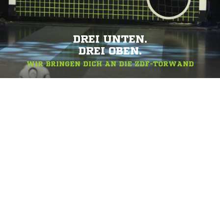
DREI UNTEN.
DREI OBEN.
WIR BRINGEN DICH AN DIE ZDF-TORWAND