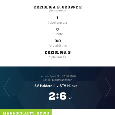
KREISLIGA B, GRUPPE 2
Wettbewerb
1
Tabellenplatz
0
Punkte
0:0
Torverhältnis
KREISLIGA B
Spielklasse
Letztes Spiel: So, 07.06.2026
13:00 | Meisterschaften
SV Haldern II
-
STV Hünxe

:

MANNSCHAFTS-NEWS