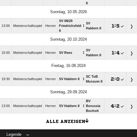
II
Sonntag, 10.05.2026
SV 08/​29
SV
:

:

13:00
Meisterschaftsspiel
Herren
Friedrichsfeld
Haldern II
II
Sonntag, 20.10.2024
SV
:

:

15:00
Meisterschaftsspiel
Herren
SV Rees
Haldern II
Freitag, 16.08.2024
SC TuB
:

:

19:30
Meisterschaftsspiel
Herren
SV Haldern II
Mussum II
Sonntag, 29.09.2024
BV
:

:

13:00
Meisterschaftsspiel
Herren
SV Haldern II
Borussia
Bocholt
ALLE ANZEIGEN
Legende