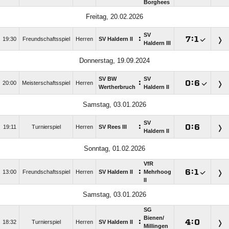
Borghees
Freitag, 20.02.2026
SV
:

:

19:30
Freundschaftsspiel
Herren
SV Haldern II
Haldern III
Donnerstag, 19.09.2024
SV BW
SV
:

:

20:00
Meisterschaftsspiel
Herren
Wertherbruch
Haldern II
Samstag, 03.01.2026
SV
:

:

19:11
Turnierspiel
Herren
SV Rees III
Haldern II
Sonntag, 01.02.2026
VfR
:

:

13:00
Freundschaftsspiel
Herren
SV Haldern II
Mehrhoog
II
Samstag, 03.01.2026
SG
Bienen/​
:

:

18:32
Turnierspiel
Herren
SV Haldern II
Millingen