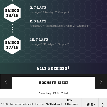
2. PLATZ
SAISON
Kreisliga C / Kreisliga C, Gruppe 4
18/19
2. PLATZ
Kreisliga C / Relegation Spiel Gruppe 2 - Gruppe 4
15. PLATZ
SAISON
Kreisliga B / Kreisliga B, Gruppe 2
17/18
ALLE ANZEIGEN
HÖCHSTE SIEGE
Sonntag, 13.10.2024
DJK
:

:

13:00
Meisterschaftsspiel
Herren
SV Haldern II
Hüthum-