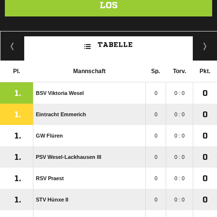
LOS
TABELLE
Pl.
Mannschaft
Sp.
Torv.
Pkt.
1.
0
BSV Viktoria Wesel
0
0 : 0
1.
0
Eintracht Emmerich
0
0 : 0
1.
0
GW Flüren
0
0 : 0
1.
0
PSV Wesel-Lackhausen III
0
0 : 0
1.
0
RSV Praest
0
0 : 0
1.
0
STV Hünxe II
0
0 : 0