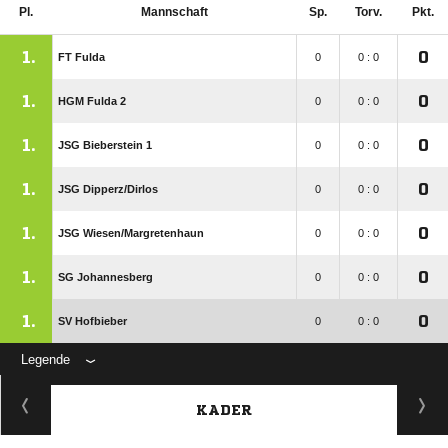
Pl.
Mannschaft
Sp.
Torv.
Pkt.
1.
0
FT Fulda
0
0 : 0
1.
0
HGM Fulda 2
0
0 : 0
1.
0
JSG Bieberstein 1
0
0 : 0
1.
0
JSG Dipperz/​Dirlos
0
0 : 0
1.
0
JSG Wiesen/​Margretenhaun
0
0 : 0
1.
0
SG Johannesberg
0
0 : 0
1.
0
SV Hofbieber
0
0 : 0
Legende
KADER