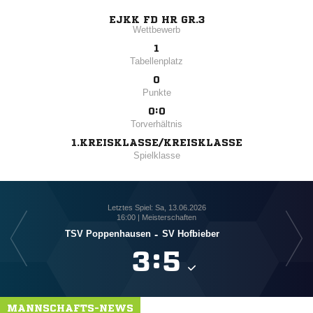
EJKK FD HR GR.3
Wettbewerb
1
Tabellenplatz
0
Punkte
0:0
Torverhältnis
1.KREISKLASSE/KREISKLASSE
Spielklasse
Letztes Spiel: Sa, 13.06.2026
16:00 | Meisterschaften
TSV Poppenhausen
-
SV Hofbieber

:

MANNSCHAFTS-NEWS