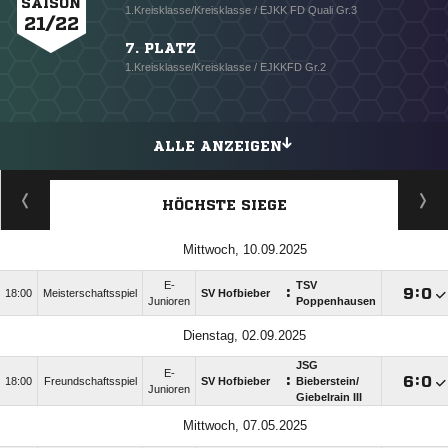
SAISON
1.Kreisklasse/Kreisklasse / EJKK FD Quali Gr.3
21/22
7. PLATZ
1.Kreisklasse/Kreisklasse / EJKKFD Gr.2
ALLE ANZEIGEN
HÖCHSTE SIEGE
Mittwoch, 10.09.2025
E-
TSV
:

:

18:00
Meisterschaftsspiel
SV Hofbieber
Junioren
Poppenhausen
Dienstag, 02.09.2025
JSG
E-
:

:

18:00
Freundschaftsspiel
SV Hofbieber
Bieberstein/​
Junioren
Giebelrain III
Mittwoch, 07.05.2025