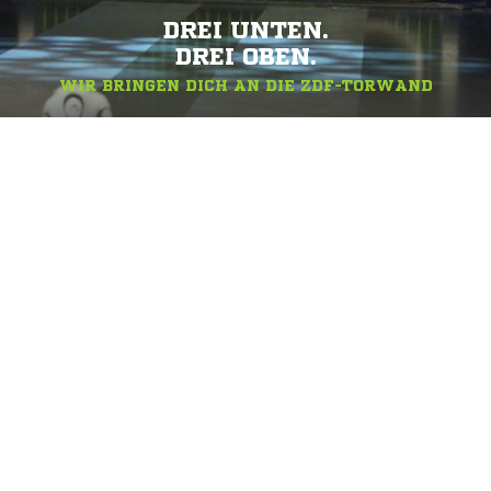
DREI UNTEN.
DREI OBEN.
WIR BRINGEN DICH AN DIE ZDF-TORWAND