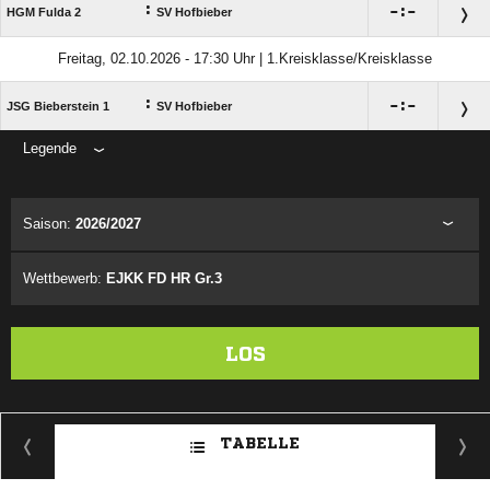
:

:

HGM Fulda 2
SV Hofbieber
Freitag, 02.10.2026 - 17:30 Uhr | 1.Kreisklasse/Kreisklasse
:

:

JSG Bieberstein 1
SV Hofbieber
Legende
ANZEIGE
Saison:
2026/2027
Wettbewerb:
EJKK FD HR Gr.3
LOS
TABELLE