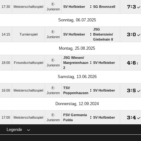
E-
:

:

17:30
Meisterschaftsspiel
SV Hofbieber
SG Bronnzell
Junioren
Sonntag, 06.07.2025
JSG
E-
:

:

14:15
Turnierspiel
SV Hofbieber
Bieberstein/​
Junioren
Giebelrain II
Montag, 25.08.2025
JSG Wiesen/​
E-
:

:

18:00
Freundschaftsspiel
Margretenhaun
SV Hofbieber
t
Junioren
2
Samstag, 13.06.2026
E-
TSV
:

:

16:00
Meisterschaftsspiel
SV Hofbieber
Junioren
Poppenhausen
Donnerstag, 12.09.2024
E-
FSV Germania
:

:

17:00
Meisterschaftsspiel
SV Hofbieber
Junioren
Fulda
Legende