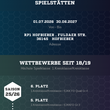
SPIELSTÄTTEN
01.07.2026 ​ 30.06.2027
Von - Bis
RP1 HOFBIEBER , FULDAER STR.
36145 HOFBIEBER
Adresse
WETTBEWERBE SEIT 18/19
Höchste Spielklasse: 1.Kreisklasse/Kreisklasse
6. PLATZ
SAISON
1.Kreisklasse/Kreisklasse / EJKK FD Quali Gr.4
25/26
5. PLATZ
1.Kreisklasse/Kreisklasse / EJKKFD Gr.3