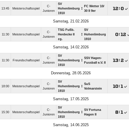
SV
C-
FC Wetter 10/​
:

:

13:45
Meisterschaftsspiel
Hohenlimburg
Junioren
30 II 9er
1910
Samstag, 21.02.2026
TSG Fußb.
SV
C-
:

:

11:30
Meisterschaftsspiel
Herdecke II
Hohenlimburg
Junioren
zg.
1910
Samstag, 14.02.2026
SV
C-
SSV Hagen-
:

:

11:30
Freundschaftsspiel
Hohenlimburg
Junioren
Fussball e.V. II
1910
Donnerstag, 28.05.2026
SV
C-
SuS
:

:

18:00
Meisterschaftsspiel
Hohenlimburg
Junioren
Volmarstein
1910
Samstag, 17.05.2025
SV
C-
SV Fortuna
:

:

15:30
Meisterschaftsspiel
Hohenlimburg
Junioren
Hagen II
1910
Samstag, 14.06.2025