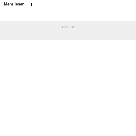
Mehr lesen
ANZEIGE
NACHRICHT SENDEN
* Pflichtfelder