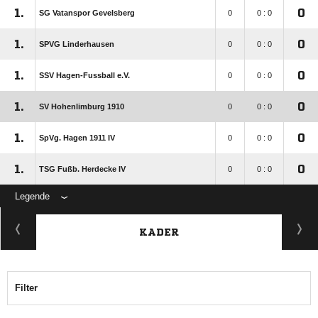
1.
0
SG Vatanspor Gevelsberg
0
0 : 0
1.
0
SPVG Linderhausen
0
0 : 0
1.
0
SSV Hagen-Fussball e.V.
0
0 : 0
1.
0
SV Hohenlimburg 1910
0
0 : 0
1.
0
SpVg. Hagen 1911 IV
0
0 : 0
1.
0
TSG Fußb. Herdecke IV
0
0 : 0
Legende
KADER
Filter