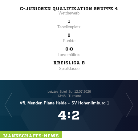
C-JUNIOREN QUALIFIKATION GRUPPE 4
Wettbewerb
1
Tabellenplatz
0
Punkte
0:0
Torverhältnis
KREISLIGA B
Spielklasse
Letztes Spiel: So, 12.07.2026
13:48 | Turniere
VfL Menden Platte Heide
-
SV Hohenlimburg 1

:

MANNSCHAFTS-NEWS