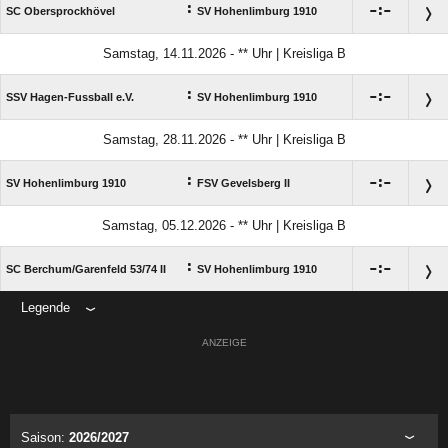
:

:

SC Obersprockhövel
SV Hohenlimburg 1910
Samstag, 14.11.2026 - ** Uhr | Kreisliga B
:

:

SSV Hagen-Fussball e.V.
SV Hohenlimburg 1910
Samstag, 28.11.2026 - ** Uhr | Kreisliga B
:

:

SV Hohenlimburg 1910
FSV Gevelsberg II
Samstag, 05.12.2026 - ** Uhr | Kreisliga B
:

:

SC Berchum/​Garenfeld 53/​74 II
SV Hohenlimburg 1910
Legende
ANZEIGE
Saison:
2026/2027