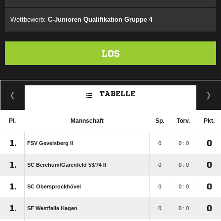
Wettbewerb:
C-Junioren Qualifikation Gruppe 4
LOS
TABELLE
Pl.
Mannschaft
Sp.
Torv.
Pkt.
1.
0
FSV Gevelsberg II
0
0 : 0
1.
0
SC Berchum/​Garenfeld 53/​74 II
0
0 : 0
1.
0
SC Obersprockhövel
0
0 : 0
1.
0
SF Westfalia Hagen
0
0 : 0