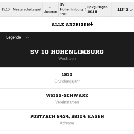
SV
C-
SpVg. Hagen
:

:

15:10
Meisterschaftsspiel
Hohenlimburg
Junioren
1911 II
1910
ALLE ANZEIGEN
Legende
SV 10 HOHENLIMBURG
Westfalen
1910
Gründungsjahr
WEISS-SCHWARZ
Vereinsfarben
POSTFACH 5434, 58104 HAGEN
Adresse