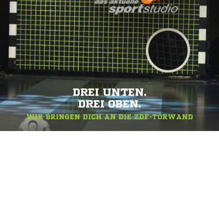
DREI UNTEN.
DREI OBEN.
WIR BRINGEN DICH AN DIE ZDF-TORWAND