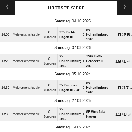
HÖCHSTE SIEGE
Samstag, 04.10.2025
SV
C-
TSV Fichte
:

:

14:00
Meisterschaftsspiel
Hohenlimburg
Junioren
Hagen III
1910
Samstag, 07.03.2026
SV
TSG Fußb.
C-
:

:

13:20
Meisterschaftsspiel
Hohenlimburg
Herdecke II
Junioren
1910
zg.
Samstag, 05.10.2024
SV
C-
SV Fortuna
:

:

16:30
Meisterschaftsspiel
Hohenlimburg
Junioren
Hagen III 9 er
1910
Samstag, 27.09.2025
SV
C-
SF Westfalia
:

:

13:30
Meisterschaftsspiel
Hohenlimburg
Junioren
Hagen
1910
Samstag, 14.09.2024