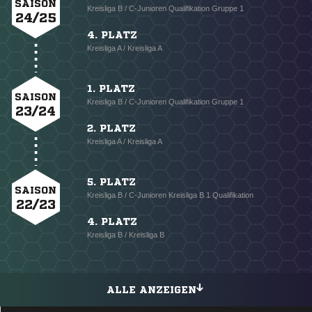
SAISON
Kreisliga B / C-Junioren Qualifikation Gruppe 1
24/25
4. PLATZ
Kreisliga A / Kreisliga A
1. PLATZ
SAISON
Kreisliga B / C-Junioren Qualifikation Gruppe 1
23/24
2. PLATZ
Kreisliga A / Kreisliga A
5. PLATZ
SAISON
Kreisliga B / C-Junioren Kreisliga B 1 Qualifikation
22/23
4. PLATZ
Kreisliga B / Kreisliga B
ALLE ANZEIGEN