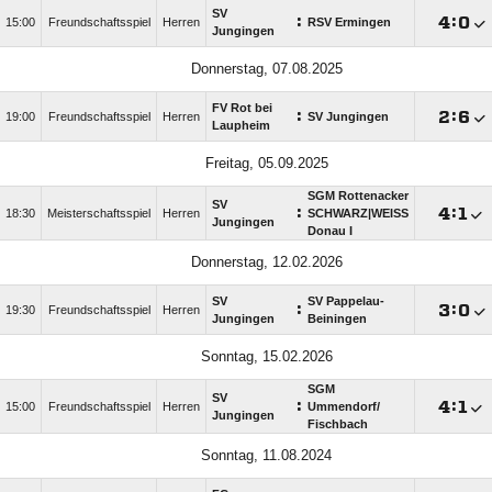
SV
:

:

15:00
Freundschaftsspiel
Herren
RSV Ermingen
Jungingen
Donnerstag, 07.08.2025
FV Rot bei
:

:

19:00
Freundschaftsspiel
Herren
SV Jungingen
Laupheim
Freitag, 05.09.2025
SGM Rottenacker
SV
:

:

18:30
Meisterschaftsspiel
Herren
SCHWARZ|WEISS
Jungingen
Donau I
Donnerstag, 12.02.2026
SV
SV Pappelau-
:

:

19:30
Freundschaftsspiel
Herren
Jungingen
Beiningen
Sonntag, 15.02.2026
SGM
SV
:

:

15:00
Freundschaftsspiel
Herren
Ummendorf/​
Jungingen
Fischbach
Sonntag, 11.08.2024