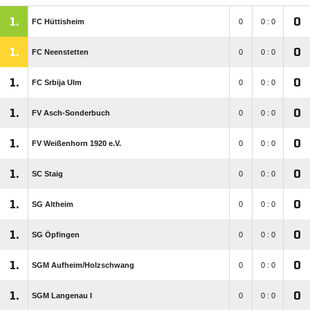
1.
0
FC Hüttisheim
0
0 : 0
1.
0
FC Neenstetten
0
0 : 0
1.
0
FC Srbija Ulm
0
0 : 0
1.
0
FV Asch-Sonderbuch
0
0 : 0
1.
0
FV Weißenhorn 1920 e.V.
0
0 : 0
1.
0
SC Staig
0
0 : 0
1.
0
SG Altheim
0
0 : 0
1.
0
SG Öpfingen
0
0 : 0
1.
0
SGM Aufheim/​Holzschwang
0
0 : 0
1.
0
SGM Langenau I
0
0 : 0