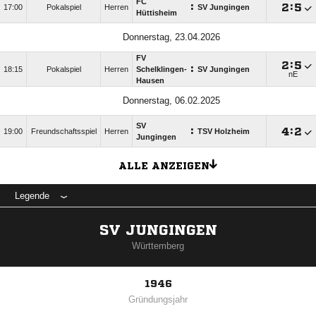
FC
:

:

17:00
Pokalspiel
Herren
SV Jungingen
Hüttisheim
Donnerstag, 23.04.2026
FV

:

:
18:15
Pokalspiel
Herren
Schelklingen-
SV Jungingen
nE
Hausen
Donnerstag, 06.02.2025
SV
:

:

19:00
Freundschaftsspiel
Herren
TSV Holzheim
Jungingen
ALLE ANZEIGEN
Legende
SV JUNGINGEN
Württemberg
1946
Gründungsjahr