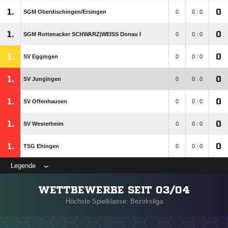
1.
0
SGM Oberdischingen/​Ersingen
0
0 : 0
1.
0
SGM Rottenacker SCHWARZ|WEISS Donau I
0
0 : 0
1.
0
SV Eggingen
0
0 : 0
1.
0
SV Jungingen
0
0 : 0
1.
0
SV Offenhausen
0
0 : 0
1.
0
SV Westerheim
0
0 : 0
1.
0
TSG Ehingen
0
0 : 0
Legende
WETTBEWERBE SEIT 03/04
Höchste Spielklasse: Bezirksliga