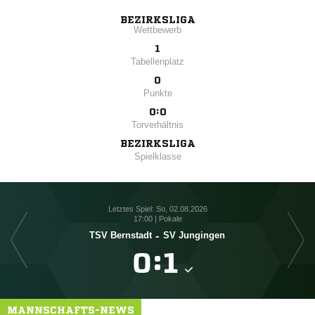
BEZIRKSLIGA
Wettbewerb
1
Tabellenplatz
0
Punkte
0:0
Torverhältnis
BEZIRKSLIGA
Spielklasse
Letztes Spiel: So, 02.08.2026
17:00 | Pokale
TSV Bernstadt
-
SV Jungingen

:

MANNSCHAFTS-NEWS