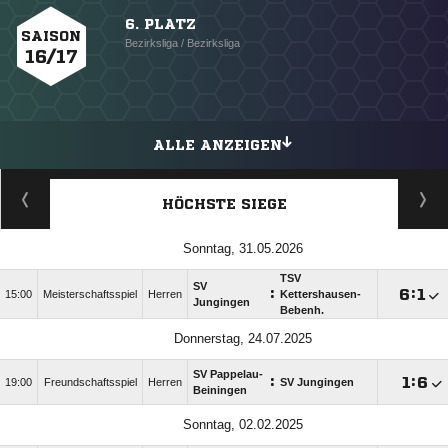
6. PLATZ
SAISON
Bezirksliga / Bezirksliga
16/17
ALLE ANZEIGEN
HÖCHSTE SIEGE
Sonntag, 31.05.2026
TSV
SV
:

:

15:00
Meisterschaftsspiel
Herren
Kettershausen-
Jungingen
Bebenh.
Donnerstag, 24.07.2025
SV Pappelau-
:

:

19:00
Freundschaftsspiel
Herren
SV Jungingen
Beiningen
Sonntag, 02.02.2025