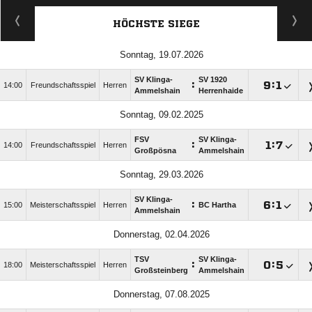
HÖCHSTE SIEGE
Sonntag, 19.07.2026
SV Klinga-
SV 1920
:

:

14:00
Freundschaftsspiel
Herren
Ammelshain
Herrenhaide
Sonntag, 09.02.2025
FSV
SV Klinga-
:

:

14:00
Freundschaftsspiel
Herren
Großpösna
Ammelshain
Sonntag, 29.03.2026
SV Klinga-
:

:

15:00
Meisterschaftsspiel
Herren
BC Hartha
Ammelshain
Donnerstag, 02.04.2026
TSV
SV Klinga-
:

:

18:00
Meisterschaftsspiel
Herren
Großsteinberg
Ammelshain
Donnerstag, 07.08.2025