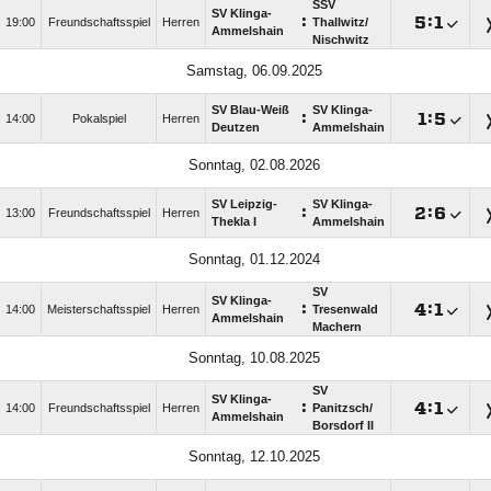
SSV
SV Klinga-
:

:

19:00
Freundschaftsspiel
Herren
Thallwitz/​
Ammelshain
Nischwitz
Samstag, 06.09.2025
SV Blau-Weiß
SV Klinga-
:

:

14:00
Pokalspiel
Herren
Deutzen
Ammelshain
Sonntag, 02.08.2026
SV Leipzig-
SV Klinga-
:

:

13:00
Freundschaftsspiel
Herren
Thekla I
Ammelshain
Sonntag, 01.12.2024
SV
SV Klinga-
:

:

14:00
Meisterschaftsspiel
Herren
Tresenwald
Ammelshain
Machern
Sonntag, 10.08.2025
SV
SV Klinga-
:

:

14:00
Freundschaftsspiel
Herren
Panitzsch/​
Ammelshain
Borsdorf II
Sonntag, 12.10.2025