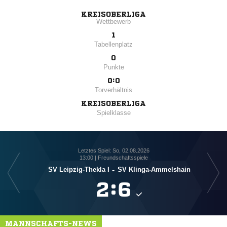
KREISOBERLIGA
Wettbewerb
1
Tabellenplatz
0
Punkte
0:0
Torverhältnis
KREISOBERLIGA
Spielklasse
Letztes Spiel: So, 02.08.2026
13:00 | Freundschaftsspiele
SV Leipzig-Thekla I
-
SV Klinga-Ammelshain

:

MANNSCHAFTS-NEWS