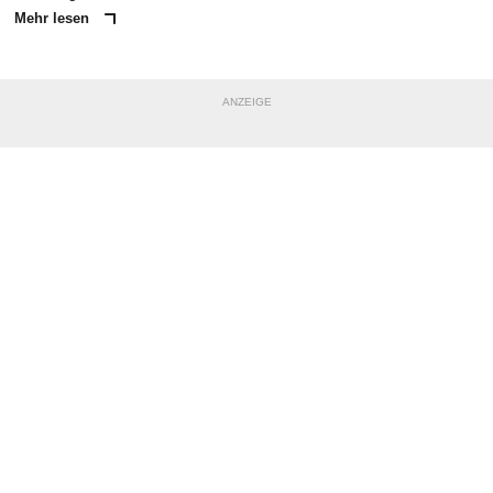
Mehr lesen
ANZEIGE
NACHRICHT SENDEN
* Pflichtfelder