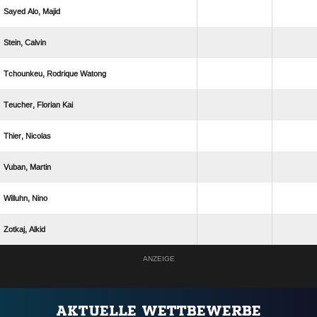
  
 
  
  
 
 
 
 
ANZEIGE
AKTUELLE WETTBEWERBE