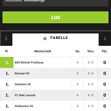
Wettbewerb:
Kreisoberliga
LOS
TABELLE
Pl.
Mannschaft
Sp.
Torv.
Pkt.
1.
0
BSV Einheit Frohburg
0
0 : 0
1.
0
Bornaer SV
0
0 : 0
1.
0
Döbelner SC
0
0 : 0
1.
0
FC Bad Lausick
0
0 : 0
1.
0
Roßweiner SV
0
0 : 0