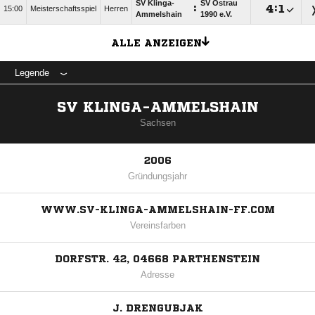
SV Klinga-
SV Ostrau
:

:

15:00
Meisterschaftsspiel
Herren
Ammelshain
1990 e.V.
ALLE ANZEIGEN
Legende
SV KLINGA-AMMELSHAIN
Sachsen
2006
Gründungsjahr
WWW.SV-KLINGA-AMMELSHAIN-FF.COM
Vereinsfarben
DORFSTR. 42, 04668 PARTHENSTEIN
Adresse
J. DRENGUBJAK