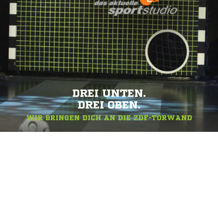
DREI UNTEN.
DREI OBEN.
WIR BRINGEN DICH AN DIE ZDF-TORWAND