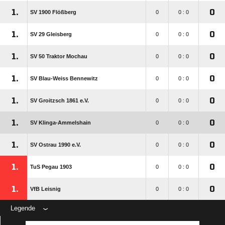
1.
0
SV 1900 Flößberg
0
0 : 0
1.
0
SV 29 Gleisberg
0
0 : 0
1.
0
SV 50 Traktor Mochau
0
0 : 0
1.
0
SV Blau-Weiss Bennewitz
0
0 : 0
1.
0
SV Groitzsch 1861 e.V.
0
0 : 0
1.
0
SV Klinga-Ammelshain
0
0 : 0
1.
0
SV Ostrau 1990 e.V.
0
0 : 0
1.
0
TuS Pegau 1903
0
0 : 0
1.
0
VfB Leisnig
0
0 : 0
Legende