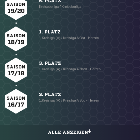
5. PLATZ
SAISON
Kreisoberliga / Kreisoberliga
19/20
1. PLATZ
SAISON
1.Kreisliga (A) / Kreisliga A Ost - Herren
18/19
3. PLATZ
SAISON
1.Kreisliga (A) / Kreisliga A Nord - Herren
17/18
3. PLATZ
SAISON
1.Kreisliga (A) / Kreisliga A Süd - Herren
16/17
ALLE ANZEIGEN