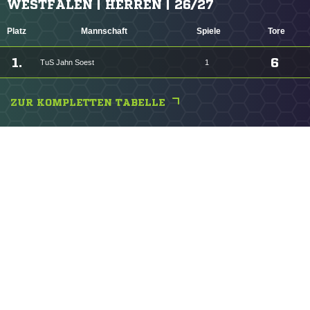
WESTFALEN | HERREN | 26/27
Platz
Mannschaft
Spiele
Tore
1.
6
TuS Jahn Soest
1
ZUR KOMPLETTEN TABELLE