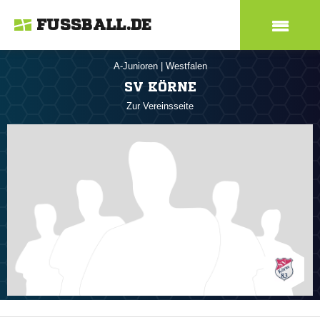
FUSSBALL.DE
A-Junioren
|
Westfalen
SV KÖRNE
Zur Vereinsseite