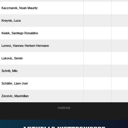
  
 
  
   
 
 
 
 
ANZEIGE