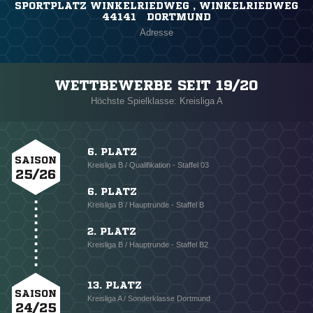
SPORTPLATZ WINKELRIEDWEG , WINKELRIEDWEG
44141 DORTMUND
Adresse
WETTBEWERBE SEIT 19/20
Höchste Spielklasse: Kreisliga A
6. PLATZ
SAISON
Kreisliga B / Qualifikation - Staffel 03
25/26
6. PLATZ
Kreisliga B / Hauptrunde - Staffel B
2. PLATZ
Kreisliga B / Hauptrunde - Staffel B2
13. PLATZ
SAISON
Kreisliga A / Sonderklasse Dortmund
24/25