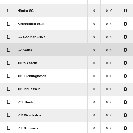
1.
0
Hörder SC
0
0 : 0
1.
0
Kirchhörder SC II
0
0 : 0
1.
0
SG Gahmen 24/​74
0
0 : 0
1.
0
SV Körne
0
0 : 0
1.
0
TuRa Asseln
0
0 : 0
1.
0
TuS Eichlinghofen
0
0 : 0
1.
0
TuS Neuasseln
0
0 : 0
1.
0
VFL Hörde
0
0 : 0
1.
0
VfB Westhofen
0
0 : 0
1.
0
VfL Schwerte
0
0 : 0