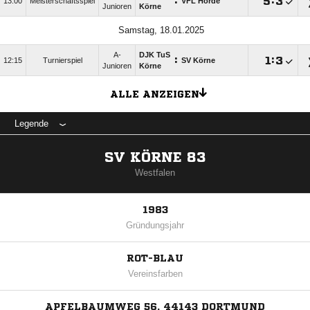
:

:

13:00
Meisterschaftsspiel
VFL Hörde
Junioren
Körne
Samstag, 18.01.2025
A-
DJK TuS
:

:

12:15
Turnierspiel
SV Körne
Junioren
Körne
ALLE ANZEIGEN
Legende
SV KÖRNE 83
Westfalen
1983
Gründungsjahr
ROT-BLAU
Vereinsfarben
APFELBAUMWEG 56, 44143 DORTMUND