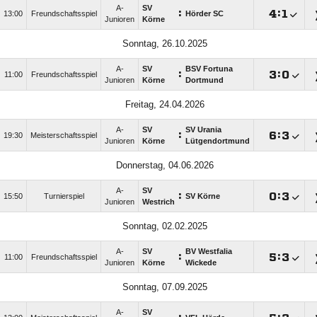
A-
SV
:

:

13:00
Freundschaftsspiel
Hörder SC
Junioren
Körne
Sonntag, 26.10.2025
A-
SV
BSV Fortuna
:

:

11:00
Freundschaftsspiel
Junioren
Körne
Dortmund
Freitag, 24.04.2026
A-
SV
SV Urania
:

:

19:30
Meisterschaftsspiel
Junioren
Körne
Lütgendortmund
Donnerstag, 04.06.2026
A-
SV
:

:

15:50
Turnierspiel
SV Körne
Junioren
Westrich
Sonntag, 02.02.2025
A-
SV
BV Westfalia
:

:

11:00
Freundschaftsspiel
Junioren
Körne
Wickede
Sonntag, 07.09.2025
A-
SV