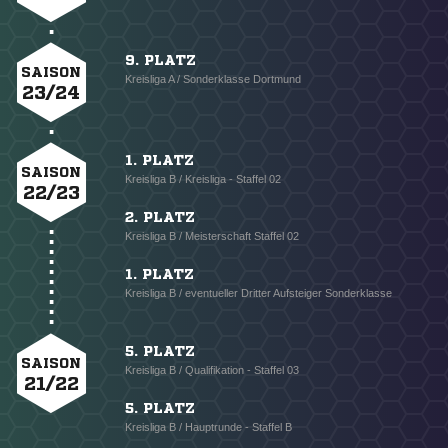
9. PLATZ
SAISON
Kreisliga A / Sonderklasse Dortmund
23/24
1. PLATZ
SAISON
Kreisliga B / Kreisliga - Staffel 02
22/23
2. PLATZ
Kreisliga B / Meisterschaft Staffel 02
1. PLATZ
Kreisliga B / eventueller Dritter Aufsteiger Sonderklasse
5. PLATZ
SAISON
Kreisliga B / Qualifikation - Staffel 03
21/22
5. PLATZ
Kreisliga B / Hauptrunde - Staffel B