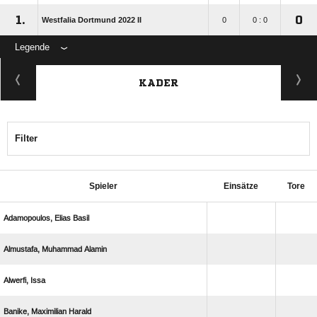
1.
0
Westfalia Dortmund 2022 II
0
0 : 0
Legende
KADER
Filter
Spieler
Einsätze
Tore
  
  
 
  