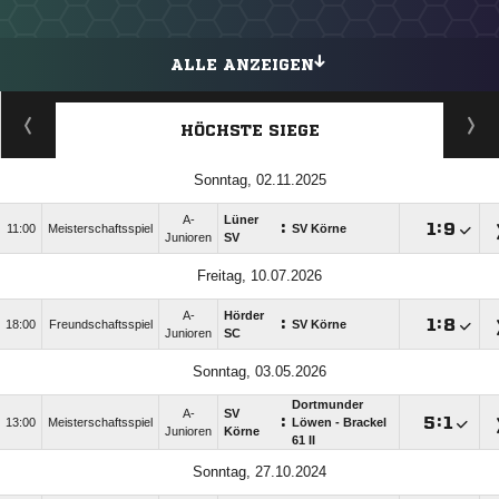
ALLE ANZEIGEN
HÖCHSTE SIEGE
Sonntag, 02.11.2025
A-
Lüner
:

:

11:00
Meisterschaftsspiel
SV Körne
Junioren
SV
Freitag, 10.07.2026
A-
Hörder
:

:

18:00
Freundschaftsspiel
SV Körne
Junioren
SC
Sonntag, 03.05.2026
Dortmunder
A-
SV
:

:

13:00
Meisterschaftsspiel
Löwen - Brackel
Junioren
Körne
61 II
Sonntag, 27.10.2024