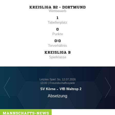
KREISLIGA B2 - DORTMUND
Wettbewerb
1
Tabellenplatz
0
Punkte
0:0
Torverhältnis
KREISLIGA B
Spielklasse
Letztes Spiel: So, 12.07.2026
13:00 | Freundschaftsspiele
SV Körne
-
VfB Waltrop 2
DJ
Absetzung
MANNSCHAFTS-NEWS