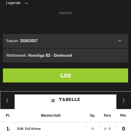
Legende
ANZEIGE
Saison:
2026/2027
Wettbewerb:
Kreisliga B2 - Dortmund
LOS
TABELLE
Pl.
Mannschaft
Sp.
Torv.
Pkt.
1.
0
DJK TuS Körne
0
0 : 0