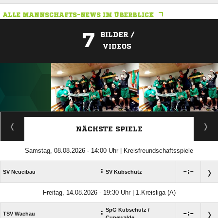
ALLE MANNSCHAFTS-NEWS IM ÜBERBLICK
7
BILDER /
VIDEOS
ANZEIGE
NÄCHSTE SPIELE
Samstag, 08.08.2026 - 14:00 Uhr | Kreisfreundschaftsspiele
:

:

SV Neueibau
SV Kubschütz
Freitag, 14.08.2026 - 19:30 Uhr | 1.Kreisliga (A)
SpG Kubschütz /​
:

:

TSV Wachau
Cunewalde