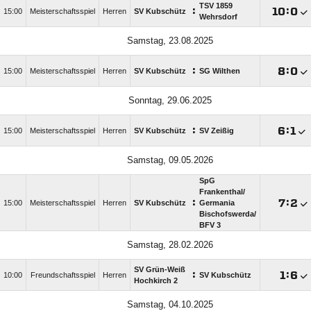
TSV 1859
:

:

15:00
Meisterschaftsspiel
Herren
SV Kubschütz
Wehrsdorf
Samstag, 23.08.2025
:

:

15:00
Meisterschaftsspiel
Herren
SV Kubschütz
SG Wilthen
Sonntag, 29.06.2025
:

:

15:00
Meisterschaftsspiel
Herren
SV Kubschütz
SV Zeißig
Samstag, 09.05.2026
SpG
Frankenthal/​
:

:

15:00
Meisterschaftsspiel
Herren
SV Kubschütz
Germania
Bischofswerda/​
BFV 3
Samstag, 28.02.2026
SV Grün-Weiß
:

:

10:00
Freundschaftsspiel
Herren
SV Kubschütz
Hochkirch 2
Samstag, 04.10.2025