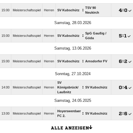
TSV 90
:

:

15:00
Meisterschaftsspiel
Herren
SV Kubschütz
Neukirch
Samstag, 28.03.2026
SpG Gaußig /​
:

:

15:00
Meisterschaftsspiel
Herren
SV Kubschütz
Göda
Samstag, 13.06.2026
:

:

15:00
Meisterschaftsspiel
Herren
SV Kubschütz
Arnsdorfer FV
Sonntag, 27.10.2024
SV
:

:

14:00
Meisterschaftsspiel
Herren
Königsbrück/​
SV Kubschütz
Laußnitz
Samstag, 24.05.2025
Hoyerswerdaer
:

:

13:00
Meisterschaftsspiel
Herren
SV Kubschütz
FC 2.
ALLE ANZEIGEN