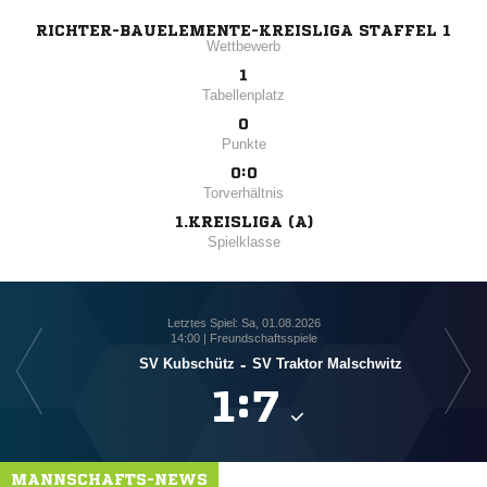
RICHTER-BAUELEMENTE-KREISLIGA STAFFEL 1
Wettbewerb
1
Tabellenplatz
0
Punkte
0:0
Torverhältnis
1.KREISLIGA (A)
Spielklasse
Letztes Spiel: Sa, 01.08.2026
14:00 | Freundschaftsspiele
SV Kubschütz
-
SV Traktor Malschwitz

:

MANNSCHAFTS-NEWS