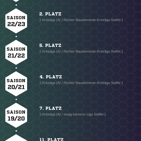
2. PLATZ
SAISON
1.Kreisliga (A) / Richter-Bauelemente-Kreisliga Staffel 1
22/23
5. PLATZ
SAISON
1.Kreisliga (A) / Richter-Bauelemente-Kreisliga Staffel 1
21/22
4. PLATZ
SAISON
1.Kreisliga (A) / Richter-Bauelemente-Kreisliga Staffel 1
20/21
7. PLATZ
SAISON
1.Kreisliga (A) / ewag-kamenz-Liga Staffel 1
19/20
11. PLATZ