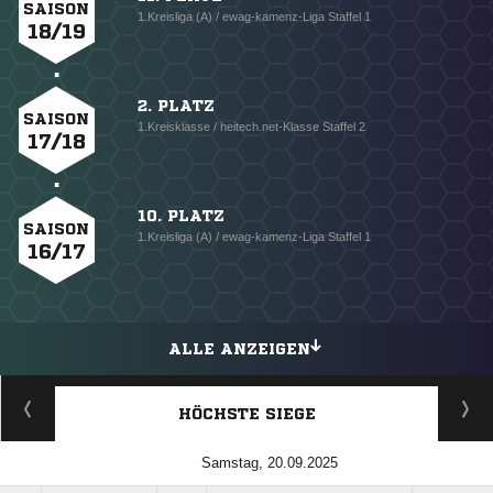
SAISON
1.Kreisliga (A) / ewag-kamenz-Liga Staffel 1
18/19
2. PLATZ
SAISON
1.Kreisklasse / heitech.net-Klasse Staffel 2
17/18
10. PLATZ
SAISON
1.Kreisliga (A) / ewag-kamenz-Liga Staffel 1
16/17
ALLE ANZEIGEN
HÖCHSTE SIEGE
Samstag, 20.09.2025