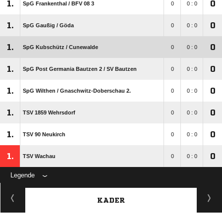
1.
0
SpG Frankenthal /​ BFV 08 3
0
0 : 0
1.
0
SpG Gaußig /​ Göda
0
0 : 0
1.
0
SpG Kubschütz /​ Cunewalde
0
0 : 0
1.
0
SpG Post Germania Bautzen 2 /​ SV Bautzen
0
0 : 0
1.
0
SpG Wilthen /​ Gnaschwitz-Doberschau 2.
0
0 : 0
1.
0
TSV 1859 Wehrsdorf
0
0 : 0
1.
0
TSV 90 Neukirch
0
0 : 0
1.
0
TSV Wachau
0
0 : 0
Legende
KADER