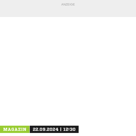
ANZEIGE
NACHRICHT SENDEN
* Pflichtfelder
MAGAZIN
22.09.2024 | 12:30