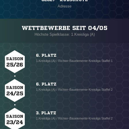
Adresse
WETTBEWERBE SEIT 04/05
Höchste Spielklasse: 1.Kreisliga (A)
6. PLATZ
SAISON
1.Kreisliga (A) / Richter-Bauelemente-Kreisliga Staffel 1
25/26
6. PLATZ
SAISON
1.Kreisliga (A) / Richter-Bauelemente-Kreisliga Staffel 2
24/25
3. PLATZ
SAISON
1.Kreisliga (A) / Richter-Bauelemente-Kreisliga Staffel 2
23/24