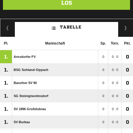
LOS
TABELLE
Pl.
Mannschaft
Sp.
Torv.
Pkt.
1.
0
Arnsdorfer FV
0
0 : 0
1.
0
BSG Sohland-Oppach
0
0 : 0
1.
0
Baruther SV 90
0
0 : 0
1.
0
SG Steinigtwolmsdorf
0
0 : 0
1.
0
SV 1896 Großdubrau
0
0 : 0
1.
0
SV Burkau
0
0 : 0