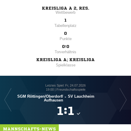
KREISLIGA A 2, RES.
Wettbewerb
1
Tabellenplatz
0
Punkte
0:0
Torverhältnis
KREISLIGA A; KREISLIGA
Spielklasse
Letztes Spiel: Fr, 24.07.2026
19:00 | Freundschaftsspiele
SGM Röttingen/​Oberdorf/​
-
SV Lauchheim
Aufhausen

:

MANNSCHAFTS-NEWS