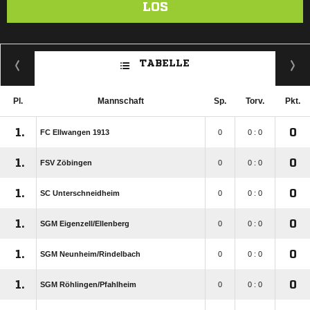
LOS
TABELLE
Pl.
Mannschaft
Sp.
Torv.
Pkt.
1.
0
FC Ellwangen 1913
0
0 : 0
1.
0
FSV Zöbingen
0
0 : 0
1.
0
SC Unterschneidheim
0
0 : 0
1.
0
SGM Eigenzell/​Ellenberg
0
0 : 0
1.
0
SGM Neunheim/​Rindelbach
0
0 : 0
1.
0
SGM Röhlingen/​Pfahlheim
0
0 : 0