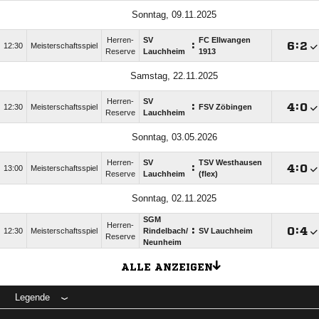
Sonntag, 09.11.2025
Herren-
SV
FC Ellwangen
:

:

12:30
Meisterschaftsspiel
Reserve
Lauchheim
1913
Samstag, 22.11.2025
Herren-
SV
:

:

12:30
Meisterschaftsspiel
FSV Zöbingen
Reserve
Lauchheim
Sonntag, 03.05.2026
Herren-
SV
TSV Westhausen
:

:

13:00
Meisterschaftsspiel
Reserve
Lauchheim
(flex)
Sonntag, 02.11.2025
SGM
Herren-
:

:

12:30
Meisterschaftsspiel
Rindelbach/​
SV Lauchheim
Reserve
Neunheim
ALLE ANZEIGEN
Legende