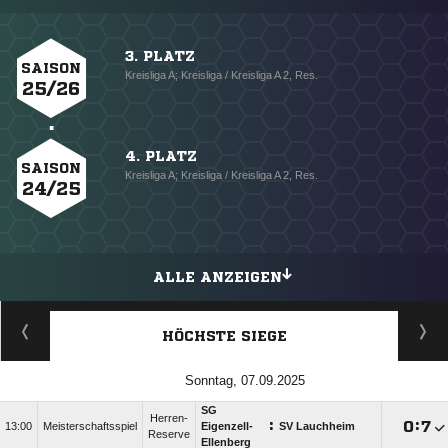
3. PLATZ
SAISON
Kreisliga A; Kreisliga / Kreisliga A 2, Res.
25/26
4. PLATZ
SAISON
Kreisliga A; Kreisliga / Kreisliga A 2, Res.
24/25
ALLE ANZEIGEN
HÖCHSTE SIEGE
Sonntag, 07.09.2025
SG
Herren-
:

:

13:00
Meisterschaftsspiel
Eigenzell-
SV Lauchheim
Reserve
Ellenberg