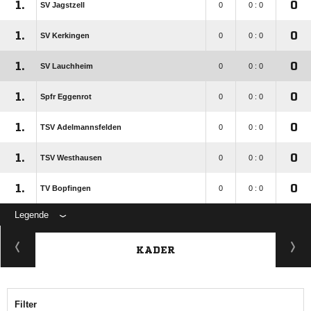
1.
0
SV Jagstzell
0
0 : 0
1.
0
SV Kerkingen
0
0 : 0
1.
0
SV Lauchheim
0
0 : 0
1.
0
Spfr Eggenrot
0
0 : 0
1.
0
TSV Adelmannsfelden
0
0 : 0
1.
0
TSV Westhausen
0
0 : 0
1.
0
TV Bopfingen
0
0 : 0
Legende
KADER
Filter