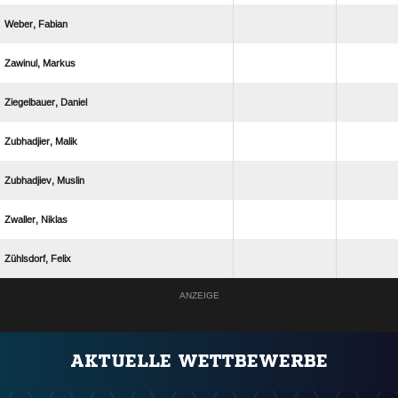
 
 
 
 
 
 
 
ANZEIGE
AKTUELLE WETTBEWERBE