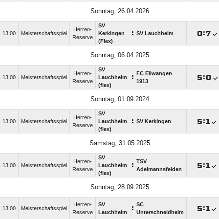
Sonntag, 26.04.2026
SV
Herren-
:

:

13:00
Meisterschaftsspiel
Kerkingen
SV Lauchheim
Reserve
(Flex)
Sonntag, 06.04.2025
SV
Herren-
FC Ellwangen
:

:

13:00
Meisterschaftsspiel
Lauchheim
Reserve
1913
(flex)
Sonntag, 01.09.2024
SV
Herren-
:

:

13:00
Meisterschaftsspiel
Lauchheim
SV Kerkingen
Reserve
(flex)
Samstag, 31.05.2025
SV
Herren-
TSV
:

:

13:00
Meisterschaftsspiel
Lauchheim
Reserve
Adelmannsfelden
(flex)
Sonntag, 28.09.2025
Herren-
SV
SC
:

:

13:00
Meisterschaftsspiel
Reserve
Lauchheim
Unterschneidheim