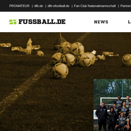
PROMATEUR
|
dfb.de
|
dfb-efootball.de
|
Fan Club Nationalmannschaft
|
Partner
FUSSBALL.DE
NEWS
L