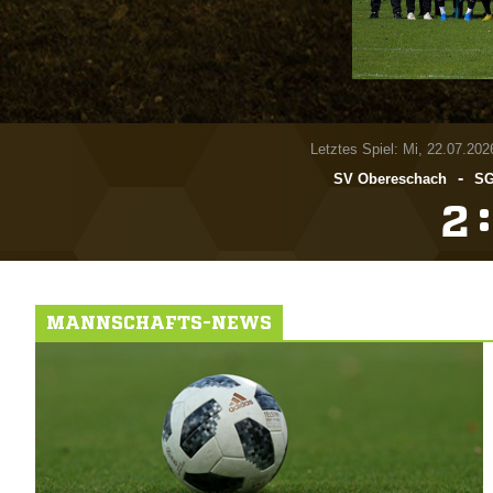
Letztes Spiel: Mi, 22.07.202
-
SV Obereschach
SG
:

MANNSCHAFTS-NEWS