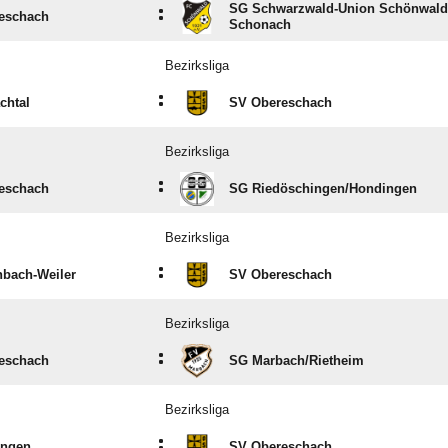
SG Schwarzwald-Union Schönwald
:
eschach
Schonach
Bezirksliga
:
chtal
SV Obereschach
Bezirksliga
:
eschach
SG Riedöschingen/​Hondingen
Bezirksliga
:
hbach-Weiler
SV Obereschach
Bezirksliga
:
eschach
SG Marbach/​Rietheim
Bezirksliga
:
ingen
SV Obereschach