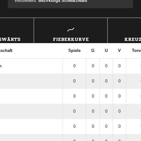
Wettbewerb:
Bezirksliga Schwarzwald
USWÄRTS
FIEBERKURVE
KREUZ
schaft
Spiele
G
U
V
Torv
n
0
0
0
0
0
0
0
0
0
0
0
0
0
0
0
0
0
0
0
0