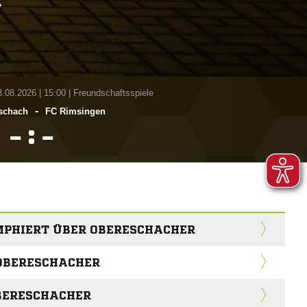
A
8.08.2026
|
15:00 | Freundschaftsspiele
-
schach
FC Rimsingen
:


MPHIERT ÜBER OBERESCHACHER
OBERESCHACHER
OBERESCHACHER