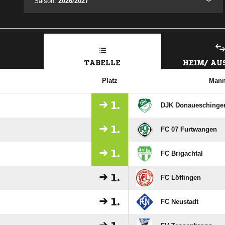
Saison:
2026/2027
TABELLE
HEIM/ A
Platz
Mann
1.
DJK Donaueschinge
1.
FC 07 Furtwangen
1.
FC Brigachtal
1.
FC Löffingen
1.
FC Neustadt