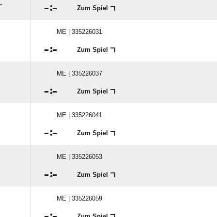
-

:

Zum Spiel
ME | 335226031

:

Zum Spiel
ME | 335226037

:

Zum Spiel
ME | 335226041

:

Zum Spiel
ME | 335226053

:

Zum Spiel
ME | 335226059

:

Zum Spiel