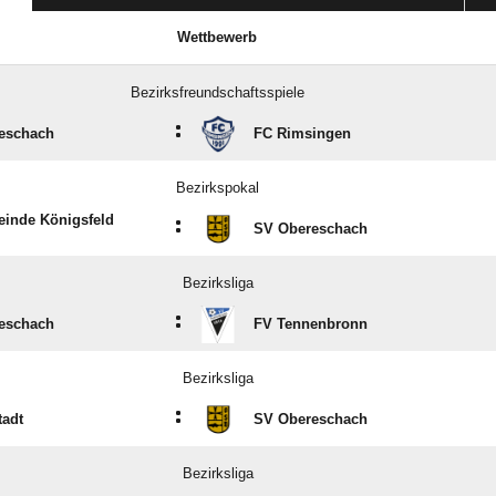
Wettbewerb
Bezirksfreundschaftsspiele
:
eschach
FC Rimsingen
Bezirkspokal
inde Königsfeld
:
SV Obereschach
Bezirksliga
:
eschach
FV Tennenbronn
Bezirksliga
:
tadt
SV Obereschach
Bezirksliga