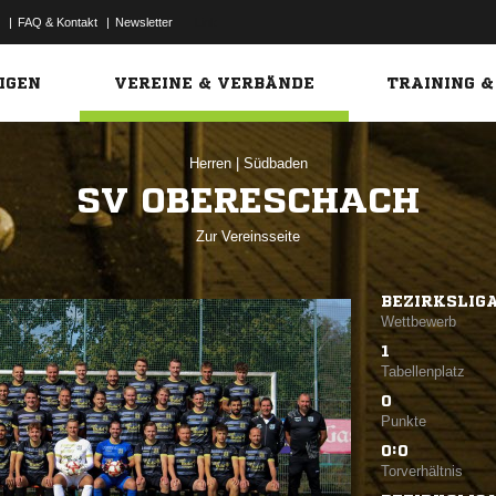
|
FAQ & Kontakt
|
Newsletter
Link
IGEN
VEREINE & VERBÄNDE
TRAINING &
Herren
|
Südbaden
SV OBERESCHACH
Zur Vereinsseite
BEZIRKSLI
Wettbewerb
1
Tabellenplatz
0
Punkte
0:0
Torverhältnis