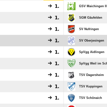
1.
GSV Maichingen II
1.
SGM Gäufelden
1.
SV Nufringen
1.
SV Oberjesingen
1.
SpVgg Aidlingen
1.
SpVgg Weil im Sc
1.
TSV Dagersheim
1.
TSV Kuppingen
1.
TSV Schönaich