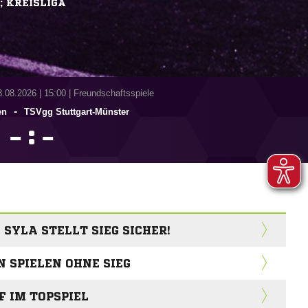
; KREISLIGA
8.08.2026
|
15:00 | Freundschaftsspiele
-
en
TSVgg Stuttgart-Münster
:


SYLA STELLT SIEG SICHER!
N SPIELEN OHNE SIEG
 IM TOPSPIEL