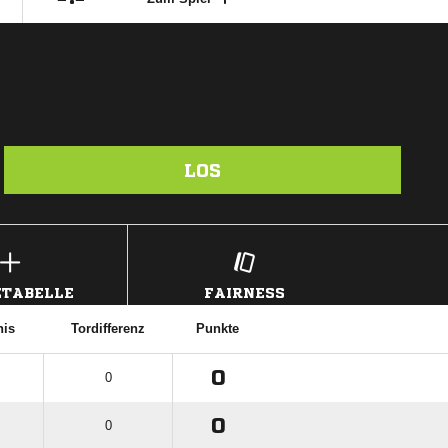
LOS
TABELLE
FAIRNESS
nis
Tordifferenz
Punkte
0
0
0
0