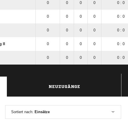
0
0
0
0
0 : 0
0
0
0
0
0 : 0
0
0
0
0
0 : 0
 II
0
0
0
0
0 : 0
0
0
0
0
0 : 0
NEUZUGÄNGE
Sortiert nach:
Einsätze