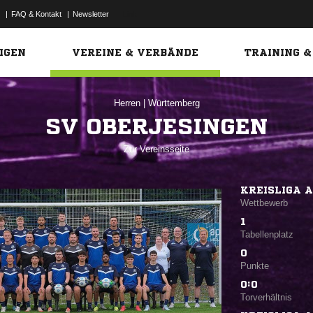
|
FAQ & Kontakt
|
Newsletter
Link
IGEN
VEREINE & VERBÄNDE
TRAINING &
Herren
|
Württemberg
SV OBERJESINGEN
Zur Vereinsseite
KREISLIGA A
Wettbewerb
1
Tabellenplatz
0
Punkte
0:0
Torverhältnis