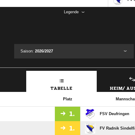
Legende
Saison:
2026/2027
TABELLE
HEIM/ A
Platz
Mannschaf
1.
FSV Deufringen
1.
FV Radnik Sindelf