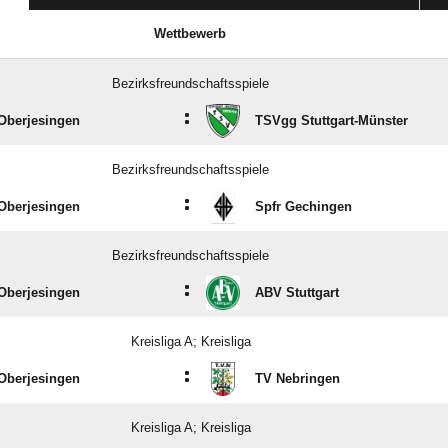
Wettbewerb
Bezirksfreundschaftsspiele
:
Oberjesingen
TSVgg Stuttgart-Münster
Bezirksfreundschaftsspiele
:
Oberjesingen
Spfr Gechingen
Bezirksfreundschaftsspiele
:
Oberjesingen
ABV Stuttgart
Kreisliga A; Kreisliga
:
Oberjesingen
TV Nebringen
Kreisliga A; Kreisliga