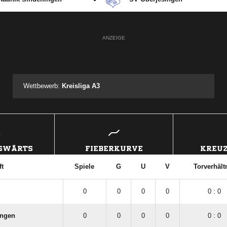
ANZEIGE
Wettbewerb:
Kreisliga A3
USWÄRTS
FIEBERKURVE
KREUZ
t
Spiele
G
U
V
Torverhält
0
0
0
0
0 : 0
ingen
0
0
0
0
0 : 0