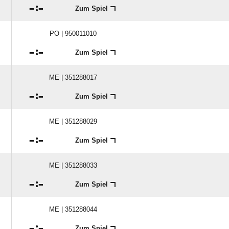

:

Zum Spiel
PO | 950011010

:

Zum Spiel
ME | 351288017

:

Zum Spiel
ME | 351288029

:

Zum Spiel
ME | 351288033

:

Zum Spiel
ME | 351288044

:

Zum Spiel