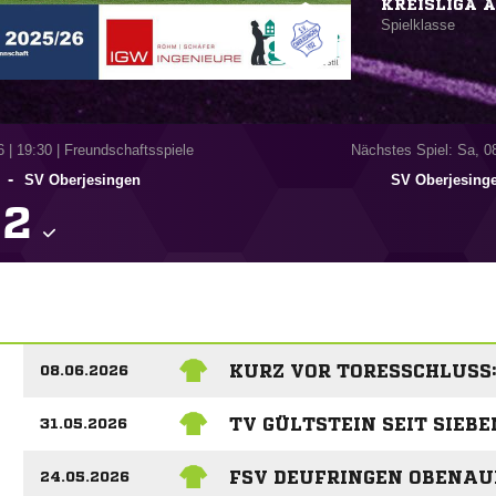
KREISLIGA A
Spielklasse
6
|
19:30 | Freundschaftsspiele
Nächstes Spiel: Sa, 0
-
SV Oberjesingen
SV Oberjesing

KURZ VOR TORESSCHLUSS: 
08.06.2026
TV GÜLTSTEIN SEIT SIEBE
31.05.2026
FSV DEUFRINGEN OBENAUF
24.05.2026