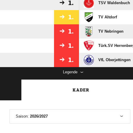
1.
TSV Waldenbuch
1.
TV Altdorf
1.
TV Nebringen
1.
Türk.SV Herrenberg
1.
VfL Oberjettingen
Legende
KADER
Saison:
2026/2027