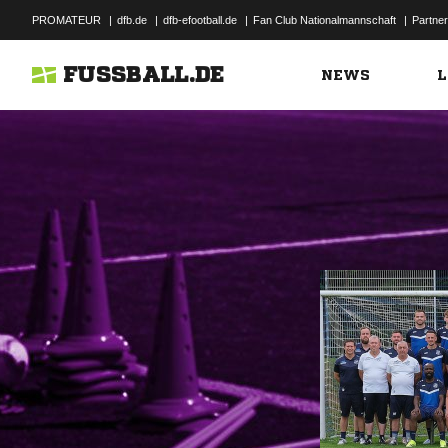
PROMATEUR
|
dfb.de
|
dfb-efootball.de
|
Fan Club Nationalmannschaft
|
Partner
FUSSBALL.DE
NEWS
L