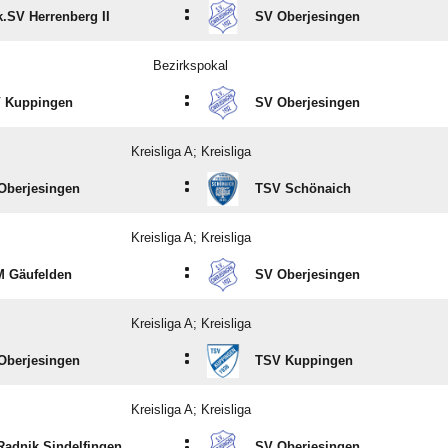
:
k.SV Herrenberg II
SV Oberjesingen
Bezirkspokal
:
 Kuppingen
SV Oberjesingen
Kreisliga A; Kreisliga
:
Oberjesingen
TSV Schönaich
Kreisliga A; Kreisliga
:
 Gäufelden
SV Oberjesingen
Kreisliga A; Kreisliga
:
Oberjesingen
TSV Kuppingen
Kreisliga A; Kreisliga
:
Radnik Sindelfingen
SV Oberjesingen