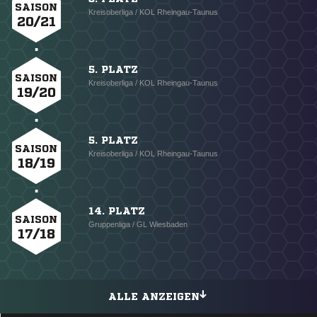
SAISON
Kreisoberliga / KOL Rheingau-Taunus
20/21
5. PLATZ
SAISON
Kreisoberliga / KOL Rheingau-Taunus
19/20
5. PLATZ
SAISON
Kreisoberliga / KOL Rheingau-Taunus
18/19
14. PLATZ
SAISON
Gruppenliga / GL Wiesbaden
17/18
ALLE ANZEIGEN