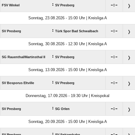
:

:

FSV Winkel
SV Presberg
Sonntag, 23.08.2026 - 15:00 Uhr | Kreisliga A
:

:

SV Presberg
Türk Spor Bad Schwalbach
Sonntag, 30.08.2026 - 12:30 Uhr | Kreisliga A
:

:

SG Rauenthal/​Martinsthal II
SV Presberg
Sonntag, 13.09.2026 - 15:00 Uhr | Kreisliga A
:

:

SV Bosporus Eltville
SV Presberg
Donnerstag, 17.09.2026 - 19:30 Uhr | Kreispokal
:

:

SV Presberg
SG Orlen
Sonntag, 20.09.2026 - 15:00 Uhr | Kreisliga A
:

:

SV Presberg
SV Seitzenhahn