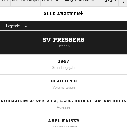
:

:

15:00
Meisterschaftsspiel
Herren
SV Presberg
SG Orlen II
ALLE ANZEIGEN
Legende
SV PRESBERG
Hessen
1947
Gründungsjahr
BLAU-GELB
Vereinsfarben
RÜDESHEIMER STR. 20 A, 65385 RÜDESHEIM AM RHEIN
Adresse
AXEL KAISER