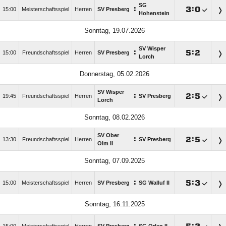
SG
:

:

15:00
Meisterschaftsspiel
Herren
SV Presberg
Hohenstein
Sonntag, 19.07.2026
SV Wisper
:

:

15:00
Freundschaftsspiel
Herren
SV Presberg
Lorch
Donnerstag, 05.02.2026
SV Wisper
:

:

19:45
Freundschaftsspiel
Herren
SV Presberg
Lorch
Sonntag, 08.02.2026
SV Ober
:

:

13:30
Freundschaftsspiel
Herren
SV Presberg
Olm II
Sonntag, 07.09.2025
:

:

15:00
Meisterschaftsspiel
Herren
SV Presberg
SG Walluf II
Sonntag, 16.11.2025