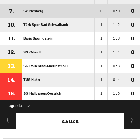
7.
0
SV Presberg
0
0 : 0
10.
0
Türk Spor Bad Schwalbach
1
1 : 2
11.
0
Baris Spor Idstein
1
1 : 3
12.
0
SG Orlen II
1
1 : 4
13.
0
SG Rauenthal/​Martinsthal II
1
0 : 3
14.
0
TUS Hahn
1
0 : 4
15.
0
SG Hallgarten/​Oestrich
1
1 : 6
Legende
KADER