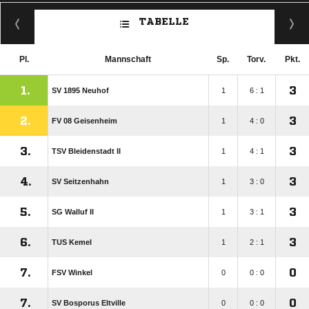
TABELLE
Pl.
Mannschaft
Sp.
Torv.
Pkt.
1.
3
SV 1895 Neuhof
1
6 : 1
2.
3
FV 08 Geisenheim
1
4 : 0
3.
3
TSV Bleidenstadt II
1
4 : 1
4.
3
SV Seitzenhahn
1
3 : 0
5.
3
SG Walluf II
1
3 : 1
6.
3
TUS Kemel
1
2 : 1
7.
0
FSV Winkel
0
0 : 0
7.
0
SV Bosporus Eltville
0
0 : 0