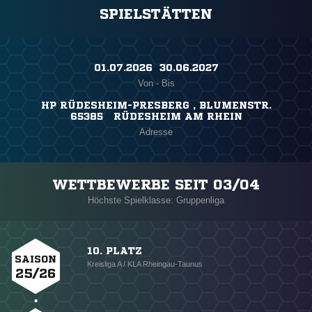
SPIELSTÄTTEN
01.07.2026 ​ 30.06.2027
Von - Bis
HP RÜDESHEIM-PRESBERG , BLUMENSTR.
65385 RÜDESHEIM AM RHEIN
Adresse
WETTBEWERBE SEIT 03/04
Höchste Spielklasse: Gruppenliga
10. PLATZ
SAISON
Kreisliga A / KLA Rheingau-Taunus
25/26