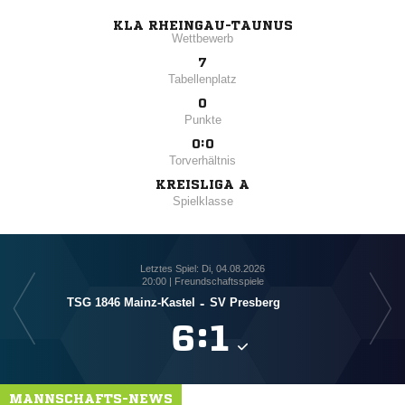
KLA RHEINGAU-TAUNUS
Wettbewerb
7
Tabellenplatz
0
Punkte
0:0
Torverhältnis
KREISLIGA A
Spielklasse
Letztes Spiel: Di, 04.08.2026
20:00 | Freundschaftsspiele
TSG 1846 Mainz-Kastel
-
SV Presberg

:

MANNSCHAFTS-NEWS