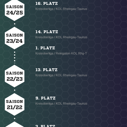
16. PLATZ
SAISON
Kreisoberliga / KOL Rheingau-Taunus
24/25
14. PLATZ
SAISON
Kreisoberliga / KOL Rheingau-Taunus
23/24
1. PLATZ
Kreisoberliga / Relegation KOL Rhg-T
13. PLATZ
SAISON
Kreisoberliga / KOL Rheingau-Taunus
22/23
9. PLATZ
SAISON
Kreisoberliga / KOL Rheingau-Taunus
21/22
3. PLATZ