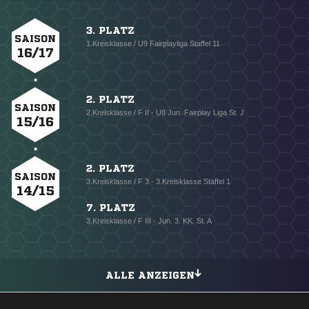
3. PLATZ
SAISON
1.Kreisklasse / U9 Fairplayliga Staffel 11
16/17
2. PLATZ
SAISON
2.Kreisklasse / F II - U8 Jun. Fairplay Liga St. J
15/16
2. PLATZ
SAISON
3.Kreisklasse / F 3 - 3.Kreisklasse Staffel 1
14/15
7. PLATZ
3.Kreisklasse / F III - Jun. 3. KK. St. A
ALLE ANZEIGEN