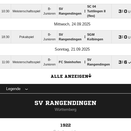
SC 04
B-
SV
:

:

10:30
Meisterschaftsspiel
Tuttlingen II
Junioren
Rangendingen
(flex)
Mittwoch, 24.09.2025
B-
SV
SGM
:

:

18:30
Pokalspiel
Junioren
Rangendingen
Kolbingen
Sonntag, 21.09.2025
B-
SV
:

:

11:00
Meisterschaftsspiel
FC Steinhofen
Junioren
Rangendingen
ALLE ANZEIGEN
Legende
SV RANGENDINGEN
Württemberg
1922