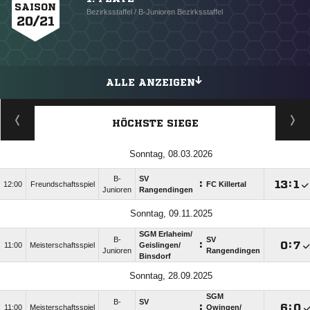
SAISON
Bezirksstaffel / B-Junioren Bezirksstaffel
20/21
ALLE ANZEIGEN
HÖCHSTE SIEGE
Sonntag, 08.03.2026
B-
SV
:

:

12:00
Freundschaftsspiel
FC Killertal
Junioren
Rangendingen
Sonntag, 09.11.2025
SGM Erlaheim/​
B-
SV
:

:

11:00
Meisterschaftsspiel
Geislingen/​
Junioren
Rangendingen
Binsdorf
Sonntag, 28.09.2025
SGM
B-
SV
:

:

11:00
Meisterschaftsspiel
Owingen/​