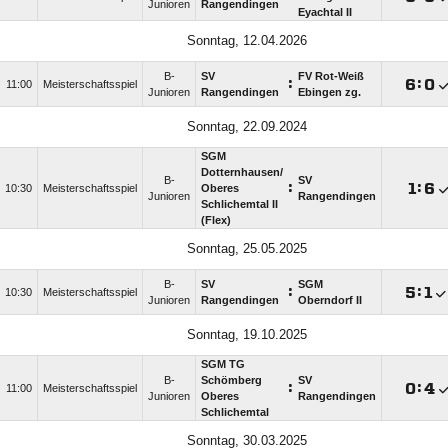
Junioren
Rangendingen
Eyachtal II
Sonntag, 12.04.2026
B-
SV
FV Rot-Weiß
:

:

11:00
Meisterschaftsspiel
Junioren
Rangendingen
Ebingen zg.
Sonntag, 22.09.2024
SGM
Dotternhausen/​
B-
SV
:

:

10:30
Meisterschaftsspiel
Oberes
Junioren
Rangendingen
Schlichemtal II
(Flex)
Sonntag, 25.05.2025
B-
SV
SGM
:

:

10:30
Meisterschaftsspiel
Junioren
Rangendingen
Oberndorf II
Sonntag, 19.10.2025
SGM TG
B-
Schömberg
SV
:

:

11:00
Meisterschaftsspiel
Junioren
Oberes
Rangendingen
Schlichemtal
Sonntag, 30.03.2025