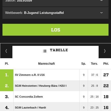
Saison:
2025/2026
Wettbewerb:
B-Jugend Leistungsstaffel
LOS
TABELLE
Pl.
Mannschaft
Sp.
Torv.
Pkt.
1.
27
SV Zimmern o.R. II U16
9
37 : 6
2.
22
SGM Heinstetten /​ Heuberg-Bära /​ H2U I
9
25 : 8
3.
18
SC Concordia Zollern
9
25 : 16
4.
16
SGM Lauterbach /​ Hardt
9
23 : 25