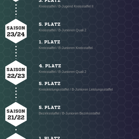
3. PLATZ
Kreisstaffel / B-Jugend Kreisstaffel II
5. PLATZ
SAISON
Kreisstaffel / B-Junioren Quali 2
23/24
1. PLATZ
Kreisstaffel / B-Junioren Kreisstaffel
4. PLATZ
SAISON
Kreisstaffel / B-Junioren Quali 2
22/23
5. PLATZ
Kreisleistungsstaffel / B-Junioren Leistungsstaffel
5. PLATZ
SAISON
Bezirksstaffel / B-Junioren Bezirksstaffel
21/22
1. PLATZ