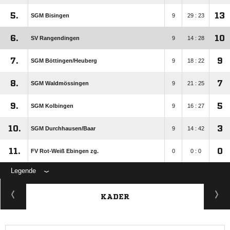
5.
13
SGM Bisingen
9
29 : 23
6.
10
SV Rangendingen
9
14 : 28
7.
9
SGM Böttingen/​Heuberg
9
18 : 22
8.
7
SGM Waldmössingen
9
21 : 25
9.
5
SGM Kolbingen
9
16 : 27
10.
3
SGM Durchhausen/​Baar
9
14 : 42
11.
0
FV Rot-Weiß Ebingen zg.
0
0 : 0
Legende
KADER