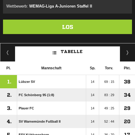
Wettbewerb:
WEMAG-Liga A-Junioren Staffel II
LOS
TABELLE
Pl.
Mannschaft
Sp.
Torv.
Pkt.
1.
38
Lübzer SV
14
69 : 15
2.
34
FC Schönberg 95 (1:8)
14
83 : 29
3.
29
Plauer FC
14
49 : 25
4.
20
SV Warnemünde Fußball II
14
52 : 44
5.
17
FSV Kühlungsborn
14
36 : 70