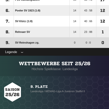
6.
12
Poeler SV 1923 (1:8)
14
43 : 58
7.
12
SV Klütz (1:8)
14
40 : 66
8.
1
Rehnaer SV
14
23 : 88
9.
0
SV Reinshagen zg.
0
0 : 0
Legende
WETTBEWERBE SEIT 25/26
Höchste Spielklasse: Landesliga
9. PLATZ
SAISON
Landesliga / WEMAG-Liga A-Junioren Staffel II
25/26