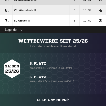
6.
4
VfL Winterbach III
6
18 : 32
7.
3
SC Urbach III
6
10 : 60
Legende
WETTBEWERBE SEIT 25/26
Höchste Spielklasse: Kreisstaffel
5. PLATZ
SAISON
Kreisstaffel / E-Junioren Quali-Staffel 13
25/26
5. PLATZ
Kreisstaffel / E-Junioren Kreisstaffel 15
ALLE ANZEIGEN