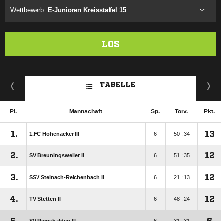
Wettbewerb:
E-Junioren Kreisstaffel 15
LOS
TABELLE
Pl.
Mannschaft
Sp.
Torv.
Pkt.
1.
13
1.FC Hohenacker III
6
50 : 34
2.
12
SV Breuningsweiler II
6
51 : 35
3.
12
SSV Steinach-Reichenbach II
6
21 : 13
4.
12
TV Stetten II
6
48 : 24
5.
6
SV Remshalden III
6
31 : 31