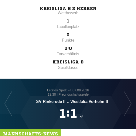
KREISLIGA B 2 HERREN
Wettbewerb
1
Tabellenplatz
0
Punkte
0:0
Torverhältnis
KREISLIGA B
Spielklasse
Letztes Spiel: Fr, 07.08.2026
19:30 | Freundschaftsspiele
SV Rinkerode II
-
Westfalia Vorhelm II

:

MANNSCHAFTS-NEWS