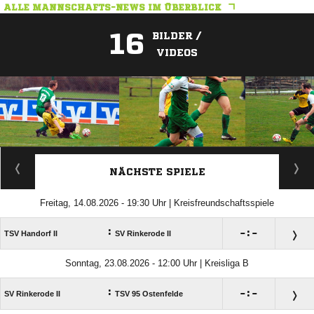
ALLE MANNSCHAFTS-NEWS IM ÜBERBLICK
16
BILDER /
VIDEOS
ANZEIGE
NÄCHSTE SPIELE
Freitag, 14.08.2026 - 19:30 Uhr | Kreisfreundschaftsspiele
:

:

TSV Handorf II
SV Rinkerode II
Sonntag, 23.08.2026 - 12:00 Uhr | Kreisliga B
:

:

SV Rinkerode II
TSV 95 Ostenfelde