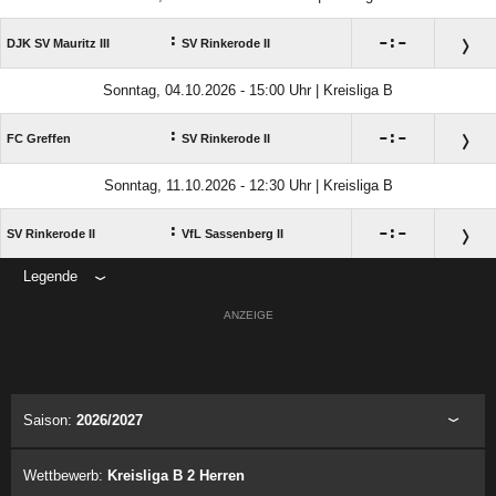
:

:

DJK SV Mauritz III
SV Rinkerode II
Sonntag, 04.10.2026 - 15:00 Uhr | Kreisliga B
:

:

FC Greffen
SV Rinkerode II
Sonntag, 11.10.2026 - 12:30 Uhr | Kreisliga B
:

:

SV Rinkerode II
VfL Sassenberg II
Legende
ANZEIGE
Saison:
2026/2027
Wettbewerb:
Kreisliga B 2 Herren