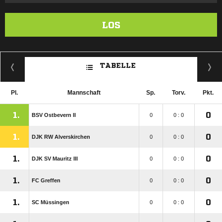
LOS
TABELLE
Pl.
Mannschaft
Sp.
Torv.
Pkt.
1.
0
BSV Ostbevern II
0
0 : 0
1.
0
DJK RW Alverskirchen
0
0 : 0
1.
0
DJK SV Mauritz III
0
0 : 0
1.
0
FC Greffen
0
0 : 0
1.
0
SC Müssingen
0
0 : 0