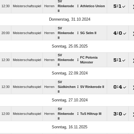
SV
:

:

12:30
Meisterschaftsspiel
Herren
Rinkerode
Athletico Union
II
Donnerstag, 31.10.2024
SV
:

:

20:00
Meisterschaftsspiel
Herren
Rinkerode
SG Selm II
II
Sonntag, 25.05.2025
SV
FC Polonia
:

:

12:30
Meisterschaftsspiel
Herren
Rinkerode
Münster
II
Sonntag, 22.09.2024
SV
:

:

12:30
Meisterschaftsspiel
Herren
Südkirchen
SV Rinkerode II
II
Sonntag, 27.10.2024
SV
:

:

12:00
Meisterschaftsspiel
Herren
Rinkerode
TuS Hiltrup III
II
Sonntag, 16.11.2025