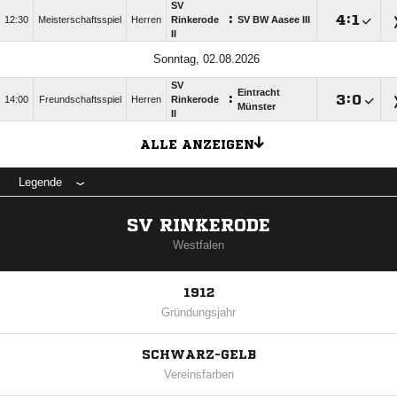
SV
:

:

12:30
Meisterschaftsspiel
Herren
Rinkerode
SV BW Aasee III
II
Sonntag, 02.08.2026
SV
Eintracht
:

:

14:00
Freundschaftsspiel
Herren
Rinkerode
Münster
II
ALLE ANZEIGEN
Legende
SV RINKERODE
Westfalen
1912
Gründungsjahr
SCHWARZ-GELB
Vereinsfarben