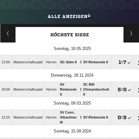
ALLE ANZEIGEN
HÖCHSTE SIEGE
Sonntag, 18.05.2025
:

:

13:00
Meisterschaftsspiel
Herren
SG Selm II
SV Rinkerode II
Donnerstag, 28.11.2024
SV
SC BW
:

:

20:00
Meisterschaftsspiel
Herren
Rinkerode
Ottmarsbocholt
II
II
Sonntag, 09.03.2025
SV Conc.
:

:

12:15
Meisterschaftsspiel
Herren
Albachten
SV Rinkerode II
III
Sonntag, 15.09.2024