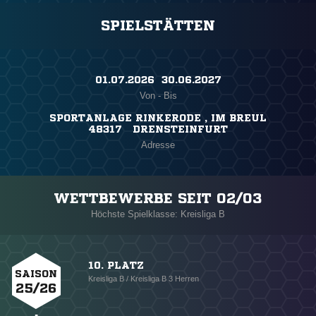
SPIELSTÄTTEN
01.07.2026 ​ 30.06.2027
Von - Bis
SPORTANLAGE RINKERODE , IM BREUL
48317 DRENSTEINFURT
Adresse
WETTBEWERBE SEIT 02/03
Höchste Spielklasse: Kreisliga B
10. PLATZ
SAISON
Kreisliga B / Kreisliga B 3 Herren
25/26