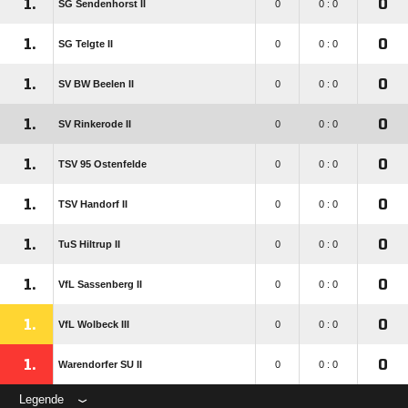
1.
0
SG Sendenhorst II
0
0 : 0
1.
0
SG Telgte II
0
0 : 0
1.
0
SV BW Beelen II
0
0 : 0
1.
0
SV Rinkerode II
0
0 : 0
1.
0
TSV 95 Ostenfelde
0
0 : 0
1.
0
TSV Handorf II
0
0 : 0
1.
0
TuS Hiltrup II
0
0 : 0
1.
0
VfL Sassenberg II
0
0 : 0
1.
0
VfL Wolbeck III
0
0 : 0
1.
0
Warendorfer SU II
0
0 : 0
Legende