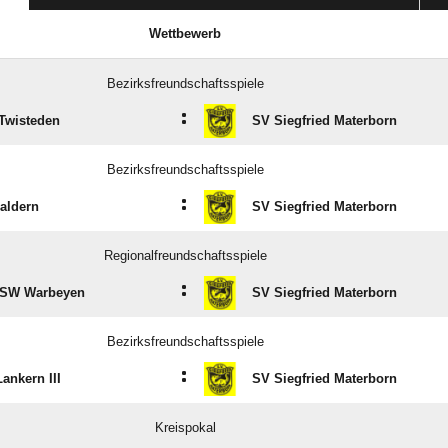
Wettbewerb
Bezirksfreundschaftsspiele
:
Twisteden
SV Siegfried Materborn
Bezirksfreundschaftsspiele
:
aldern
SV Siegfried Materborn
Regionalfreundschaftsspiele
:
SW Warbeyen
SV Siegfried Materborn
Bezirksfreundschaftsspiele
:
ankern III
SV Siegfried Materborn
Kreispokal