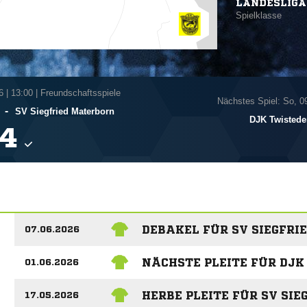
LANDESLIGA
Spielklasse
6
|
13:00 | Freundschaftsspiele
Nächstes Spiel: So, 0
-
SV Siegfried Materborn
DJK Twistede

DEBAKEL FÜR SV SIEGFR
07.06.2026
NÄCHSTE PLEITE FÜR DJK
01.06.2026
HERBE PLEITE FÜR SV SI
17.05.2026