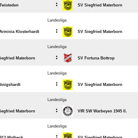
:
Twisteden
SV Siegfried Materborn
Landesliga
:
Arminia Klosterhardt
SV Siegfried Materborn
Landesliga
:
iegfried Materborn
SV Fortuna Bottrop
Landesliga
:
önigshardt
SV Siegfried Materborn
Landesliga
:
iegfried Materborn
VfR SW Warbeyen 1945 II.
Landesliga
:
913 Walbeck
SV Siegfried Materborn