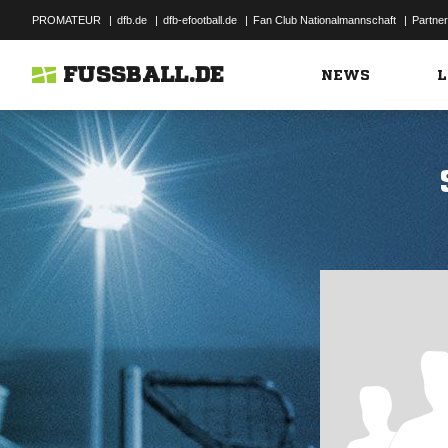
PROMATEUR
|
dfb.de
|
dfb-efootball.de
|
Fan Club Nationalmannschaft
|
Partner
FUSSBALL.DE
NEWS
L