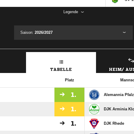
Legende
Saison:
2026/2027
TABELLE
HEIM/ A
Platz
Mannsc
1.
Alemannia Pfalz
1.
DJK Arminia Klo
1.
DJK Rhede