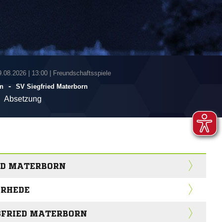
9.08.2026
|
13:00 | Freundschaftsspiele
-
n
SV Siegfried Materborn
Absetzung
IED MATERBORN
 RHEDE
EGFRIED MATERBORN