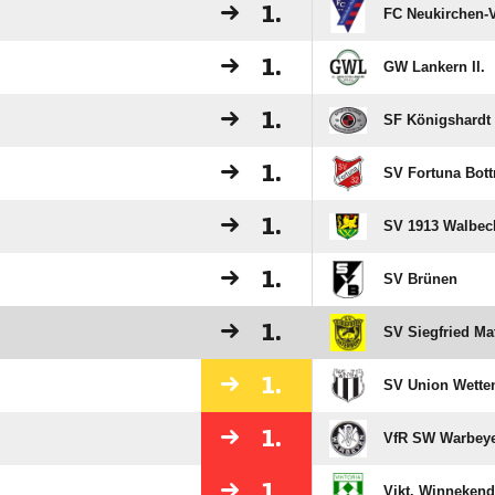
1.
FC Neukirchen-
1.
GW Lankern II.
1.
SF Königshardt
1.
SV Fortuna Bott
1.
SV 1913 Walbec
1.
SV Brünen
1.
SV Siegfried Ma
1.
SV Union Wette
1.
VfR SW Warbeyen
1.
Vikt. Winneken