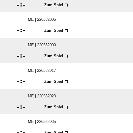

:

Zum Spiel
ME | 220532005

:

Zum Spiel
ME | 220532009

:

Zum Spiel
ME | 220532017

:

Zum Spiel
ME | 220532023

:

Zum Spiel
ME | 220532035

:

Zum Spiel