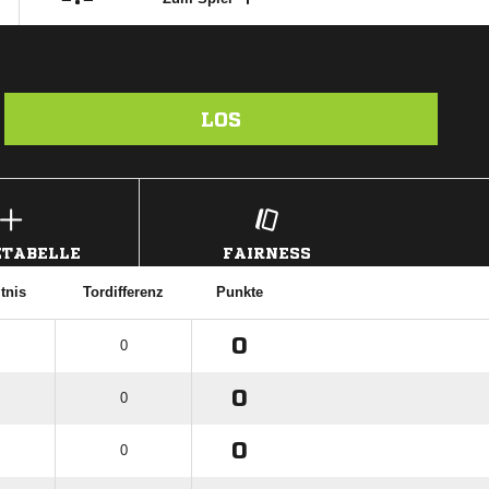
LOS
TABELLE
FAIRNESS
tnis
Tordifferenz
Punkte
0
0
0
0
0
0