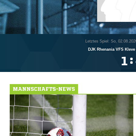
Letztes Spiel: So, 02.08.202
DJK Rhenania VFS Kleve
:

MANNSCHAFTS-NEWS