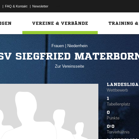
|
FAQ & Kontakt
|
Newsletter
Link
IGEN
VEREINE & VERBÄNDE
TRAINING &
Frauen
|
Niederrhein
SV SIEGFRIED MATERBOR
Zur Vereinsseite
LANDESLIGA
Wettbewerb
1
Tabellenplatz
0
Punkte
0:0
Torverhältnis