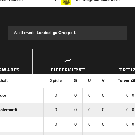
ANZEIGE
Wettbewerb:
Landesliga Gruppe 1
USWÄRTS
FIEBERKURVE
KREUZ
haft
Spiele
G
U
V
Torverhäl
dorf
0
0
0
0
0 : 0
sterhardt
0
0
0
0
0 : 0
0
0
0
0
0 : 0