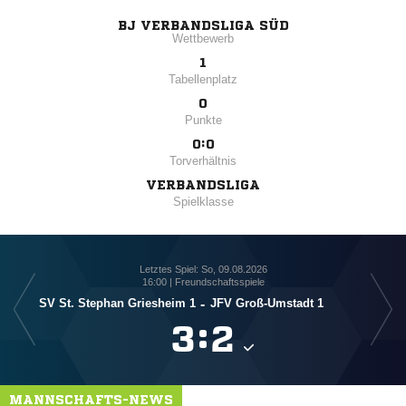
BJ VERBANDSLIGA SÜD
Wettbewerb
1
Tabellenplatz
0
Punkte
0:0
Torverhältnis
VERBANDSLIGA
Spielklasse
Letztes Spiel: So, 09.08.2026
16:00 | Freundschaftsspiele
SV St. Stephan Griesheim 1
-
JFV Groß-Umstadt 1

:

MANNSCHAFTS-NEWS