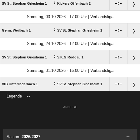
:

:

SV St. Stephan Griesheim 1
Kickers Offenbach 2
Samstag, 03.10.2026 - 17:00 Uhr | Verbandsliga
:

:

Germ. Weilbach 1
SV St. Stephan Griesheim 1
Samstag, 24.10.2026 - 12:00 Uhr | Verbandsliga
:

:

SV St. Stephan Griesheim 1
S.K.G Rodgau 1
Samstag, 31.10.2026 - 16:00 Uhr | Verbandsliga
:

:

VfB Unterliederbach 1
SV St. Stephan Griesheim 1
Legende
ANZEIGE
Saison:
2026/2027