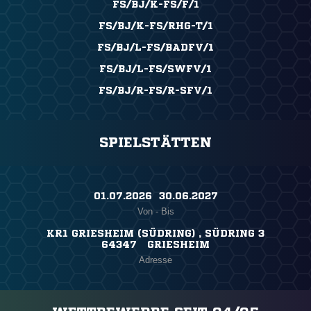
FS/BJ/K-FS/F/1
FS/BJ/K-FS/RHG-T/1
FS/BJ/L-FS/BADFV/1
FS/BJ/L-FS/SWFV/1
FS/BJ/R-FS/R-SFV/1
SPIELSTÄTTEN
01.07.2026 ​ 30.06.2027
Von - Bis
KR1 GRIESHEIM (SÜDRING) , SÜDRING 3
64347 GRIESHEIM
Adresse