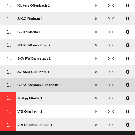
1.
0
Kickers Offenbach 2
0
0 : 0
1.
0
S.K.G Rodgau 1
0
0 : 0
1.
0
SG Kelkheim 1
0
0 : 0
1.
0
SG Rot-Weiss Ffm. 2
0
0 : 0
1.
0
SKV RW Darmstadt 2
0
0 : 0
1.
0
SV Blau-Gelb FFM 1
0
0 : 0
1.
0
SV St. Stephan Griesheim 1
0
0 : 0
1.
0
SpVgg Eltville 1
0
0 : 0
1.
0
VfB Ginsheim 1
0
0 : 0
1.
0
VfB Unterliederbach 1
0
0 : 0