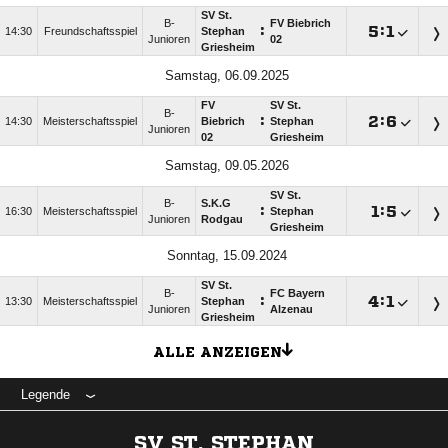
SV St.
B-
FV Biebrich
:

:

14:30
Freundschaftsspiel
Stephan
Junioren
02
Griesheim
Samstag, 06.09.2025
FV
SV St.
B-
:

:

14:30
Meisterschaftsspiel
Biebrich
Stephan
Junioren
02
Griesheim
Samstag, 09.05.2026
SV St.
B-
S.K.G
:

:

16:30
Meisterschaftsspiel
Stephan
Junioren
Rodgau
Griesheim
Sonntag, 15.09.2024
SV St.
B-
FC Bayern
:

:

13:30
Meisterschaftsspiel
Stephan
Junioren
Alzenau
Griesheim
ALLE ANZEIGEN
Legende
SV ST. STEPHAN