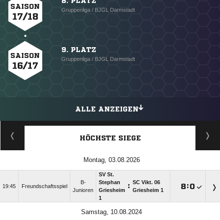
8. PLATZ
SAISON
Gruppenliga / BJGL Darmstadt
17/18
9. PLATZ
SAISON
Gruppenliga / BJGL Darmstadt
16/17
ALLE ANZEIGEN
HÖCHSTE SIEGE
Montag, 03.08.2026
SV St.
B-
Stephan
SC Vikt. 06
:

:

19:45
Freundschaftsspiel
Junioren
Griesheim
Griesheim 1
1
Samstag, 10.08.2024