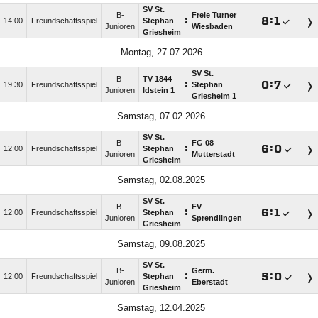
SV St.
B-
Freie Turner
:

:

14:00
Freundschaftsspiel
Stephan
Junioren
Wiesbaden
Griesheim
Montag, 27.07.2026
SV St.
B-
TV 1844
:

:

19:30
Freundschaftsspiel
Stephan
Junioren
Idstein 1
Griesheim 1
Samstag, 07.02.2026
SV St.
B-
FG 08
:

:

12:00
Freundschaftsspiel
Stephan
Junioren
Mutterstadt
Griesheim
Samstag, 02.08.2025
SV St.
B-
FV
:

:

12:00
Freundschaftsspiel
Stephan
Junioren
Sprendlingen
Griesheim
Samstag, 09.08.2025
SV St.
B-
Germ.
:

:

12:00
Freundschaftsspiel
Stephan
Junioren
Eberstadt
Griesheim
Samstag, 12.04.2025