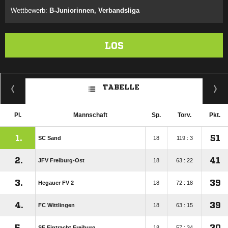
Wettbewerb:
B-Juniorinnen, Verbandsliga
LOS
TABELLE
Pl.
Mannschaft
Sp.
Torv.
Pkt.
1.
51
SC Sand
18
119 : 3
2.
41
JFV Freiburg-Ost
18
63 : 22
3.
39
Hegauer FV 2
18
72 : 18
4.
39
FC Wittlingen
18
63 : 15
5.
30
SF Eintracht Freiburg
18
57 : 34