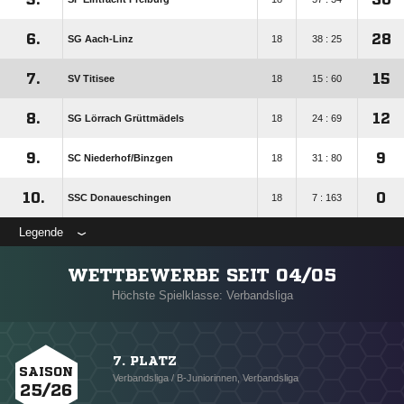
6.
28
SG Aach-Linz
18
38 : 25
7.
15
SV Titisee
18
15 : 60
8.
12
SG Lörrach Grüttmädels
18
24 : 69
9.
9
SC Niederhof/​Binzgen
18
31 : 80
10.
0
SSC Donaueschingen
18
7 : 163
Legende
WETTBEWERBE SEIT 04/05
Höchste Spielklasse: Verbandsliga
7. PLATZ
SAISON
Verbandsliga / B-Juniorinnen, Verbandsliga
25/26