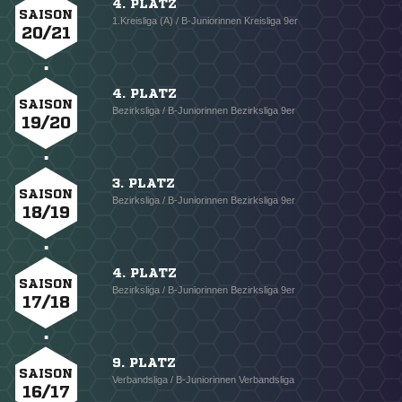
4. PLATZ
SAISON
1.Kreisliga (A) / B-Juniorinnen Kreisliga 9er
20/21
4. PLATZ
SAISON
Bezirksliga / B-Juniorinnen Bezirksliga 9er
19/20
3. PLATZ
SAISON
Bezirksliga / B-Juniorinnen Bezirksliga 9er
18/19
4. PLATZ
SAISON
Bezirksliga / B-Juniorinnen Bezirksliga 9er
17/18
9. PLATZ
SAISON
Verbandsliga / B-Juniorinnen Verbandsliga
16/17