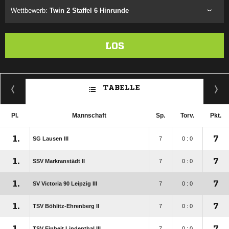
Wettbewerb:
Twin 2 Staffel 6 Hinrunde
LOS
TABELLE
Pl.
Mannschaft
Sp.
Torv.
Pkt.
1.
7
SG Lausen III
7
0 : 0
1.
7
SSV Markranstädt II
7
0 : 0
1.
7
SV Victoria 90 Leipzig III
7
0 : 0
1.
7
TSV Böhlitz-Ehrenberg II
7
0 : 0
1.
7
TSV Einheit Lindenthal III
7
0 : 0