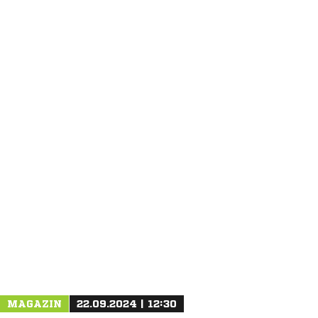
ANZEIGE
NACHRICHT SENDEN
* Pflichtfelder
MAGAZIN
22.09.2024 | 12:30