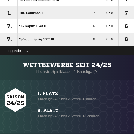
1.
7
TuS Leutzsch II
7
0 : 0
7.
6
SG Räpitz 1948 II
6
0 : 0
7.
6
SpVgg Leipzig 1899 III
6
0 : 0
Legende
WETTBEWERBE SEIT 24/25
Höchste Spielklasse: 1.Kreisliga (A)
1. PLATZ
SAISON
1.Kreisliga (A) / Twin 2 Staffel 6 Hinrunde
24/25
6. PLATZ
1.Kreisliga (A) / Twin 2 Staffel 6 Rückrunde