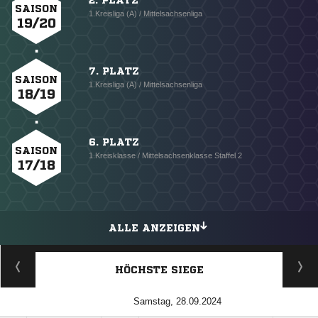
2. PLATZ
SAISON
1.Kreisliga (A) / Mittelsachsenliga
19/20
7. PLATZ
SAISON
1.Kreisliga (A) / Mittelsachsenliga
18/19
6. PLATZ
SAISON
1.Kreisklasse / Mittelsachsenklasse Staffel 2
17/18
ALLE ANZEIGEN
HÖCHSTE SIEGE
Samstag, 28.09.2024