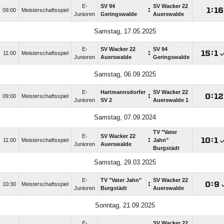
E-
SV 94
SV Wacker 22
:

:

09:00
Meisterschaftsspiel
Junioren
Geringswalde
Auerswalde
Samstag, 17.05.2025
E-
SV Wacker 22
SV 94
:

:

11:00
Meisterschaftsspiel
Junioren
Auerswalde
Geringswalde
Samstag, 06.09.2025
E-
Hartmannsdorfer
SV Wacker 22
:

:

09:00
Meisterschaftsspiel
Junioren
SV 2
Auerswalde 1
Samstag, 07.09.2024
TV "Vater
E-
SV Wacker 22
:

:

11:00
Meisterschaftsspiel
Jahn"
Junioren
Auerswalde
Burgstädt
Samstag, 29.03.2025
E-
TV "Vater Jahn"
SV Wacker 22
:

:

10:30
Meisterschaftsspiel
Junioren
Burgstädt
Auerswalde
Sonntag, 21.09.2025
E-
SV Wacker 22