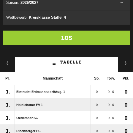
Saison:
2026/2027
Wettbewerb:
Kreisklasse Staffel 4
LOS
TABELLE
Pl.
Mannschaft
Sp.
Torv.
Pkt.
1.
0
Eintracht Erdmannsdorf/​Aug. 1
0
0 : 0
1.
0
Hainichener FV 1
0
0 : 0
1.
0
Oederaner SC
0
0 : 0
1.
0
Riechberger FC
0
0 : 0