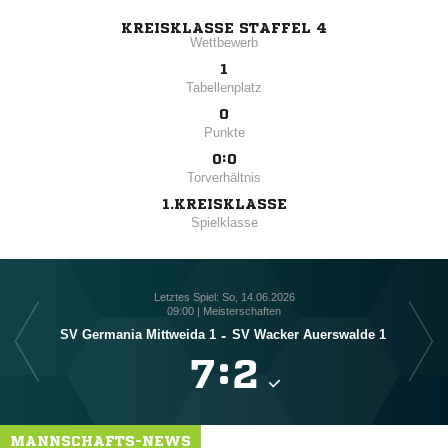
KREISKLASSE STAFFEL 4
Wettbewerb
1
Tabellenplatz
0
Punkte
0:0
Torverhältnis
1.KREISKLASSE
Spielklasse
Letztes Spiel: So, 14.06.2026
09:00 | Meisterschaften
SV Germania Mittweida 1
-
SV Wacker Auerswalde 1
S

:

MANNSCHAFTS-NEWS