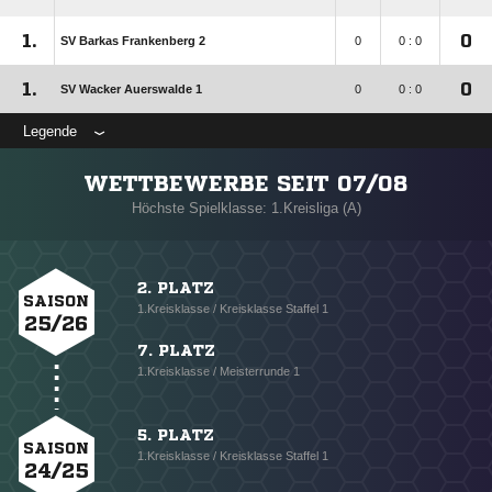
1.
0
SV Barkas Frankenberg 2
0
0 : 0
1.
0
SV Wacker Auerswalde 1
0
0 : 0
Legende
WETTBEWERBE SEIT 07/08
Höchste Spielklasse: 1.Kreisliga (A)
2. PLATZ
SAISON
1.Kreisklasse / Kreisklasse Staffel 1
25/26
7. PLATZ
1.Kreisklasse / Meisterrunde 1
5. PLATZ
SAISON
1.Kreisklasse / Kreisklasse Staffel 1
24/25