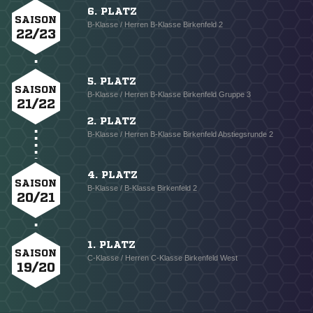
6. PLATZ
SAISON
B-Klasse / Herren B-Klasse Birkenfeld 2
22/23
5. PLATZ
SAISON
B-Klasse / Herren B-Klasse Birkenfeld Gruppe 3
21/22
2. PLATZ
B-Klasse / Herren B-Klasse Birkenfeld Abstiegsrunde 2
4. PLATZ
SAISON
B-Klasse / B-Klasse Birkenfeld 2
20/21
1. PLATZ
SAISON
C-Klasse / Herren C-Klasse Birkenfeld West
19/20