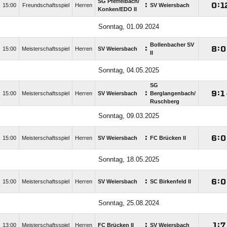
SG Pfeffelbach/​
:

:

15:00
Freundschaftsspiel
Herren
SV Weiersbach
Konken/​EDO II
Sonntag, 01.09.2024
Bollenbacher SV
:

:

15:00
Meisterschaftsspiel
Herren
SV Weiersbach
II
Sonntag, 04.05.2025
SG
:

:

15:00
Meisterschaftsspiel
Herren
SV Weiersbach
Berglangenbach/​
Ruschberg
Sonntag, 09.03.2025
:

:

15:00
Meisterschaftsspiel
Herren
SV Weiersbach
FC Brücken II
Sonntag, 18.05.2025
:

:

15:00
Meisterschaftsspiel
Herren
SV Weiersbach
SC Birkenfeld II
Sonntag, 25.08.2024
:

:

13:00
Meisterschaftsspiel
Herren
FC Brücken II
SV Weiersbach