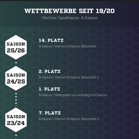
WETTBEWERBE SEIT 19/20
Höchste Spielklasse: A-Klasse
14. PLATZ
SAISON
A-Klasse / Herren A-Klasse Birkenfeld
25/26
2. PLATZ
SAISON
B-Klasse / Herren B-Klasse Birkenfeld 2
24/25
1. PLATZ
B-Klasse / Relegation um Aufstieg in A-Klasse
7. PLATZ
SAISON
B-Klasse / Herren B-Klasse Birkenfeld 2
23/24