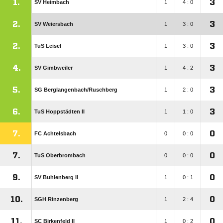
1.
3
SV Heimbach
1
4 : 0
2.
3
SV Weiersbach
1
3 : 0
2.
3
TuS Leisel
1
3 : 0
4.
3
SV Gimbweiler
1
4 : 2
5.
3
SG Berglangenbach/​Ruschberg
1
2 : 0
6.
3
TuS Hoppstädten II
1
1 : 0
7.
0
FC Achtelsbach
0
0 : 0
7.
0
TuS Oberbrombach
0
0 : 0
9.
0
SV Buhlenberg II
1
0 : 1
10.
0
SGH Rinzenberg
1
2 : 4
11.
0
SC Birkenfeld II
1
0 : 2