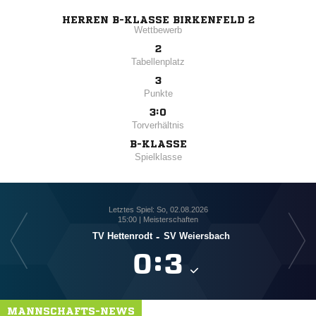
HERREN B-KLASSE BIRKENFELD 2
Wettbewerb
2
Tabellenplatz
3
Punkte
3:0
Torverhältnis
B-KLASSE
Spielklasse
Letztes Spiel: So, 02.08.2026
15:00 | Meisterschaften
TV Hettenrodt
-
SV Weiersbach

:

MANNSCHAFTS-NEWS