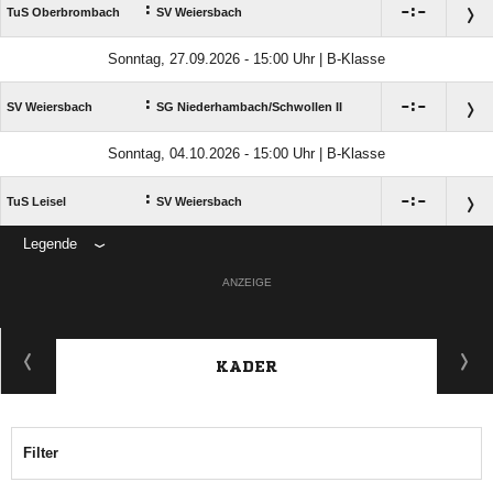
:

:

TuS Oberbrombach
SV Weiersbach
Sonntag, 27.09.2026 - 15:00 Uhr | B-Klasse
:

:

SV Weiersbach
SG Niederhambach/​Schwollen II
Sonntag, 04.10.2026 - 15:00 Uhr | B-Klasse
:

:

TuS Leisel
SV Weiersbach
Legende
ANZEIGE
KADER
Filter