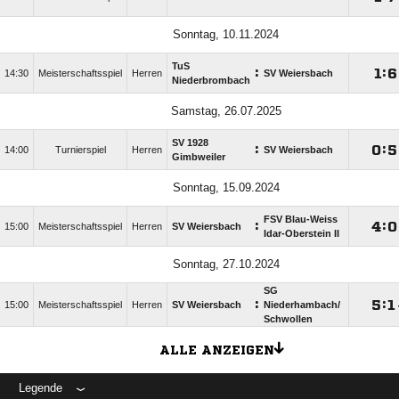
Sonntag, 10.11.2024
TuS
:

:

14:30
Meisterschaftsspiel
Herren
SV Weiersbach
Niederbrombach
Samstag, 26.07.2025
SV 1928
:

:

14:00
Turnierspiel
Herren
SV Weiersbach
Gimbweiler
Sonntag, 15.09.2024
FSV Blau-Weiss
:

:

15:00
Meisterschaftsspiel
Herren
SV Weiersbach
Idar-Oberstein II
Sonntag, 27.10.2024
SG
:

:

15:00
Meisterschaftsspiel
Herren
SV Weiersbach
Niederhambach/​
Schwollen
ALLE ANZEIGEN
Legende