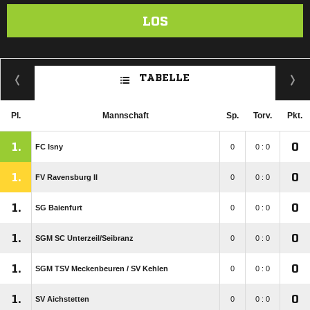
LOS
TABELLE
Pl.
Mannschaft
Sp.
Torv.
Pkt.
1.
0
FC Isny
0
0 : 0
1.
0
FV Ravensburg II
0
0 : 0
1.
0
SG Baienfurt
0
0 : 0
1.
0
SGM SC Unterzeil/​Seibranz
0
0 : 0
1.
0
SGM TSV Meckenbeuren /​ SV Kehlen
0
0 : 0
1.
0
SV Aichstetten
0
0 : 0