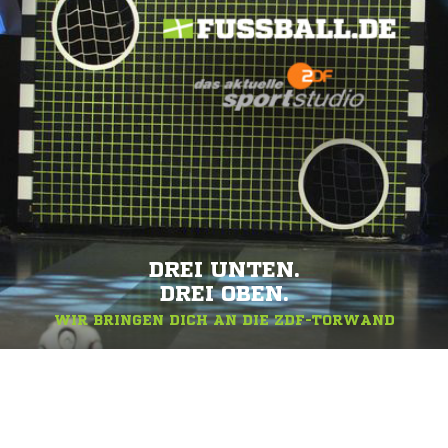
DREI UNTEN.
DREI OBEN.
WIR BRINGEN DICH AN DIE ZDF-TORWAND