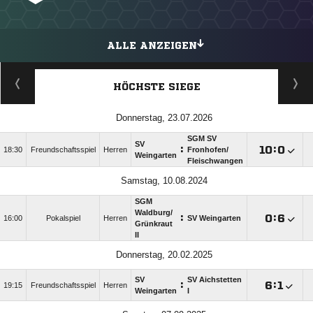
ALLE ANZEIGEN
HÖCHSTE SIEGE
Donnerstag, 23.07.2026
SGM SV
SV
:

:

18:30
Freundschaftsspiel
Herren
Fronhofen/​
Weingarten
Fleischwangen
Samstag, 10.08.2024
SGM
Waldburg/​
:

:

16:00
Pokalspiel
Herren
SV Weingarten
Grünkraut
II
Donnerstag, 20.02.2025
SV
SV Aichstetten
:

:

19:15
Freundschaftsspiel
Herren
Weingarten
I