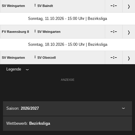
:

:

SV Weingarten
SV Baindt
Sonntag, 11.10.2026 - 15:00 Uhr | Bezirksliga
:

:

FV Ravensburg II
SV Weingarten
Sonntag, 18.10.2026 - 15:00 Uhr | Bezirksliga
:

:

SV Weingarten
SV Oberzell
Legende
ANZEIGE
Saison:
2026/2027
Wettbewerb:
Bezirksliga