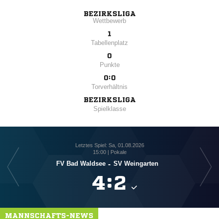
BEZIRKSLIGA
Wettbewerb
1
Tabellenplatz
0
Punkte
0:0
Torverhältnis
BEZIRKSLIGA
Spielklasse
Letztes Spiel: Sa, 01.08.2026
15:00 | Pokale
FV Bad Waldsee
-
SV Weingarten

:

MANNSCHAFTS-NEWS