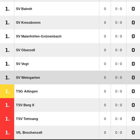
1.
0
SV Baindt
0
0 : 0
1.
0
SV Kressbronn
0
0 : 0
1.
0
SV Maierhöfen-Grünenbach
0
0 : 0
1.
0
SV Oberzell
0
0 : 0
1.
0
SV Vogt
0
0 : 0
1.
0
SV Weingarten
0
0 : 0
1.
0
TSG Ailingen
0
0 : 0
1.
0
TSV Berg II
0
0 : 0
1.
0
TSV Tettnang
0
0 : 0
1.
0
VfL Brochenzell
0
0 : 0