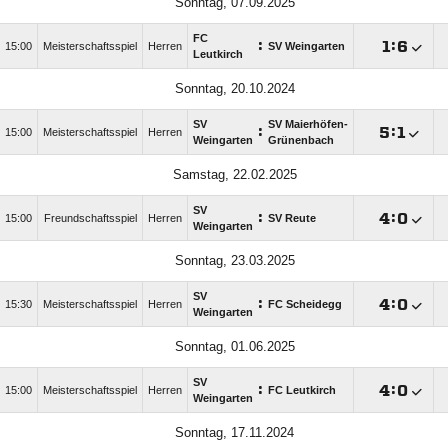
Sonntag, 07.09.2025
FC
:

:

15:00
Meisterschaftsspiel
Herren
SV Weingarten
Leutkirch
Sonntag, 20.10.2024
SV
SV Maierhöfen-
:

:

15:00
Meisterschaftsspiel
Herren
Weingarten
Grünenbach
Samstag, 22.02.2025
SV
:

:

15:00
Freundschaftsspiel
Herren
SV Reute
Weingarten
Sonntag, 23.03.2025
SV
:

:

15:30
Meisterschaftsspiel
Herren
FC Scheidegg
Weingarten
Sonntag, 01.06.2025
SV
:

:

15:00
Meisterschaftsspiel
Herren
FC Leutkirch
Weingarten
Sonntag, 17.11.2024