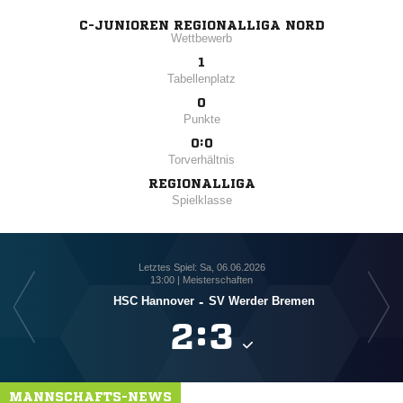
C-JUNIOREN REGIONALLIGA NORD
Wettbewerb
1
Tabellenplatz
0
Punkte
0:0
Torverhältnis
REGIONALLIGA
Spielklasse
Letztes Spiel: Sa, 06.06.2026
13:00 | Meisterschaften
Bor
HSC Hannover
-
SV Werder Bremen

:

MANNSCHAFTS-NEWS