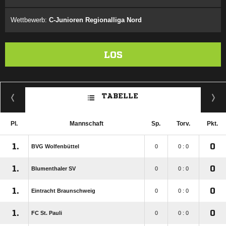
Wettbewerb:
C-Junioren Regionalliga Nord
LOS
TABELLE
Pl.
Mannschaft
Sp.
Torv.
Pkt.
1.
0
BVG Wolfenbüttel
0
0 : 0
1.
0
Blumenthaler SV
0
0 : 0
1.
0
Eintracht Braunschweig
0
0 : 0
1.
0
FC St. Pauli
0
0 : 0