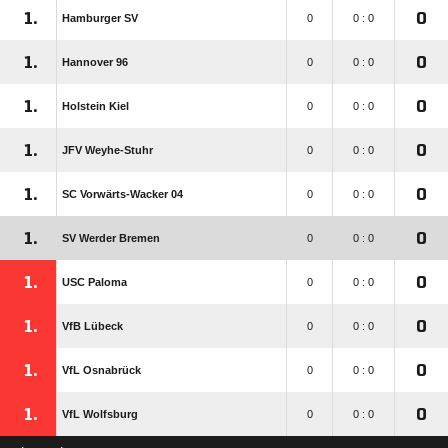
1.
0
Hamburger SV
0
0 : 0
1.
0
Hannover 96
0
0 : 0
1.
0
Holstein Kiel
0
0 : 0
1.
0
JFV Weyhe-Stuhr
0
0 : 0
1.
0
SC Vorwärts-Wacker 04
0
0 : 0
1.
0
SV Werder Bremen
0
0 : 0
1.
0
USC Paloma
0
0 : 0
1.
0
VfB Lübeck
0
0 : 0
1.
0
VfL Osnabrück
0
0 : 0
1.
0
VfL Wolfsburg
0
0 : 0