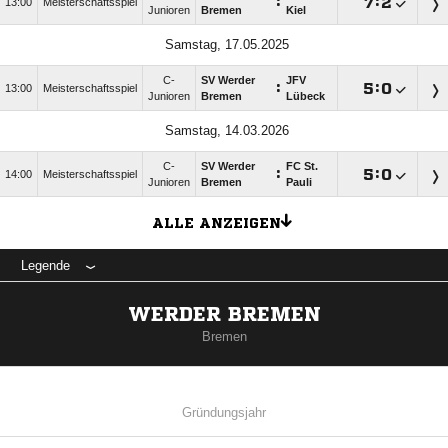
:

:

13:00
Meisterschaftsspiel
Junioren
Bremen
Kiel
Samstag, 17.05.2025
C-
SV Werder
JFV
:

:

13:00
Meisterschaftsspiel
Junioren
Bremen
Lübeck
Samstag, 14.03.2026
C-
SV Werder
FC St.
:

:

14:00
Meisterschaftsspiel
Junioren
Bremen
Pauli
ALLE ANZEIGEN
Legende
WERDER BREMEN
Bremen
Gründungsjahr