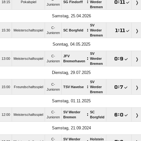
:

:

18:15
Pokalspiel
SG Findorff
Werder
Junioren
Bremen
Samstag, 25.04.2026
SV
C-
:

:

15:30
Meisterschaftsspiel
SC Borgfeld
Werder
Junioren
Bremen
Sonntag, 04.05.2025
SV
C-
JFV
:

:

13:00
Meisterschaftsspiel
Werder
Junioren
Bremerhaven
Bremen
Dienstag, 29.07.2025
SV
C-
:

:

15:00
Freundschaftsspiel
TSV Havelse
Werder
Junioren
Bremen
Samstag, 01.11.2025
C-
SV Werder
SC
:

:

12:00
Meisterschaftsspiel
Junioren
Bremen
Borgfeld
Samstag, 21.09.2024
C-
SV Werder
Holstein