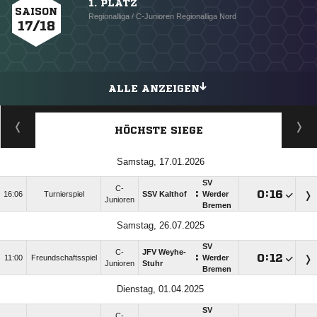
1. PLATZ
SAISON
Regionalliga / C-Junioren Regionalliga Nord
17/18
ALLE ANZEIGEN
HÖCHSTE SIEGE
Samstag, 17.01.2026
SV
C-
:

:

16:06
Turnierspiel
SSV Kalthof
Werder
Junioren
Bremen
Samstag, 26.07.2025
SV
C-
JFV Weyhe-
:

:

11:00
Freundschaftsspiel
Werder
Junioren
Stuhr
Bremen
Dienstag, 01.04.2025
SV
C-