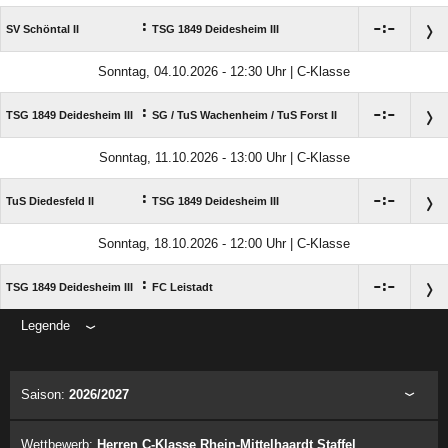
:

:

SV Schöntal II
TSG 1849 Deidesheim III
Sonntag, 04.10.2026 - 12:30 Uhr | C-Klasse
:

:

TSG 1849 Deidesheim III
SG /​ TuS Wachenheim /​ TuS Forst II
Sonntag, 11.10.2026 - 13:00 Uhr | C-Klasse
:

:

TuS Diedesfeld II
TSG 1849 Deidesheim III
Sonntag, 18.10.2026 - 12:00 Uhr | C-Klasse
:

:

TSG 1849 Deidesheim III
FC Leistadt
Legende
ANZEIGE
Saison:
2026/2027
Wettbewerb:
Herren C-Klasse Rhein-Mittelhaardt Staffel West