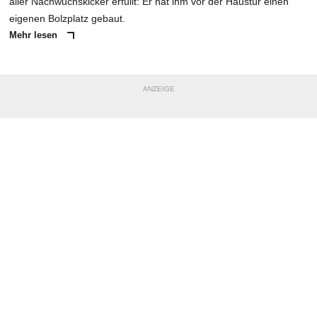
aller Nachwuchskicker erfüllt: Er hat ihm vor der Haustür einen
eigenen Bolzplatz gebaut.
Mehr lesen
ANZEIGE
NACHRICHT SENDEN
* Pflichtfelder