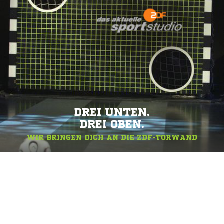
DREI UNTEN.
DREI OBEN.
WIR BRINGEN DICH AN DIE ZDF-TORWAND