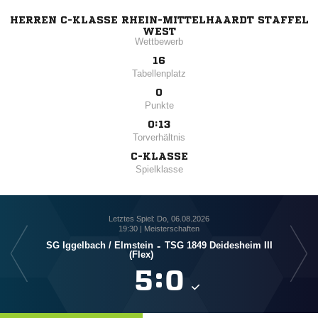
HERREN C-KLASSE RHEIN-MITTELHAARDT STAFFEL
WEST
Wettbewerb
16
Tabellenplatz
0
Punkte
0:13
Torverhältnis
C-KLASSE
Spielklasse
Letztes Spiel: Do, 06.08.2026
19:30 | Meisterschaften
SG Iggelbach /​ Elmstein
-
TSG 1849 Deidesheim III
(Flex)

:
