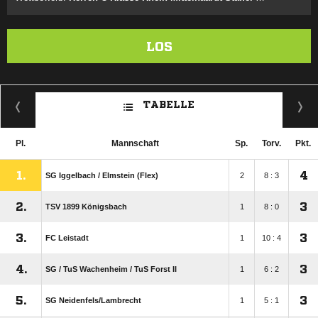
LOS
TABELLE
Pl.
Mannschaft
Sp.
Torv.
Pkt.
1.
4
SG Iggelbach /​ Elmstein (Flex)
2
8 : 3
2.
3
TSV 1899 Königsbach
1
8 : 0
3.
3
FC Leistadt
1
10 : 4
4.
3
SG /​ TuS Wachenheim /​ TuS Forst II
1
6 : 2
5.
3
SG Neidenfels/​Lambrecht
1
5 : 1