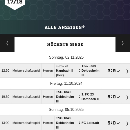
17/18
ALLE ANZEIGEN
HÖCHSTE SIEGE
Sonntag, 02.11.2025
1. FC 23
TSG 1849
:

:

12:30
Meisterschaftsspiel
Herren
Hambach II
Deidesheim
(flex)
III
Freitag, 11.10.2024
TSG 1849
1. FC 23
:

:

19:30
Meisterschaftsspiel
Herren
Deidesheim
Hambach II
III
Sonntag, 05.10.2025
TSG 1849
:

:

13:00
Meisterschaftsspiel
Herren
Deidesheim
FC Leistadt
III