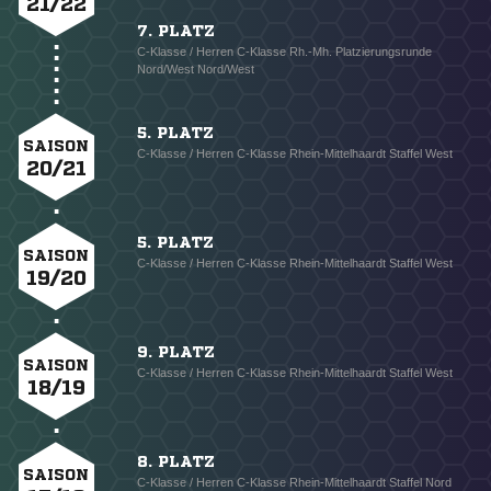
21/22
7. PLATZ
C-Klasse / Herren C-Klasse Rh.-Mh. Platzierungsrunde
Nord/West Nord/West
5. PLATZ
SAISON
C-Klasse / Herren C-Klasse Rhein-Mittelhaardt Staffel West
20/21
5. PLATZ
SAISON
C-Klasse / Herren C-Klasse Rhein-Mittelhaardt Staffel West
19/20
9. PLATZ
SAISON
C-Klasse / Herren C-Klasse Rhein-Mittelhaardt Staffel West
18/19
8. PLATZ
SAISON
C-Klasse / Herren C-Klasse Rhein-Mittelhaardt Staffel Nord