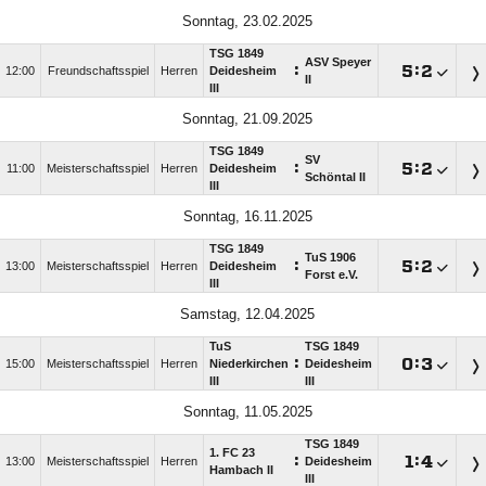
Sonntag, 23.02.2025
TSG 1849
ASV Speyer
:

:

12:00
Freundschaftsspiel
Herren
Deidesheim
II
III
Sonntag, 21.09.2025
TSG 1849
SV
:

:

11:00
Meisterschaftsspiel
Herren
Deidesheim
Schöntal II
III
Sonntag, 16.11.2025
TSG 1849
TuS 1906
:

:

13:00
Meisterschaftsspiel
Herren
Deidesheim
Forst e.V.
III
Samstag, 12.04.2025
TuS
TSG 1849
:

:

15:00
Meisterschaftsspiel
Herren
Niederkirchen
Deidesheim
III
III
Sonntag, 11.05.2025
TSG 1849
1. FC 23
:

:

13:00
Meisterschaftsspiel
Herren
Deidesheim
Hambach II
III