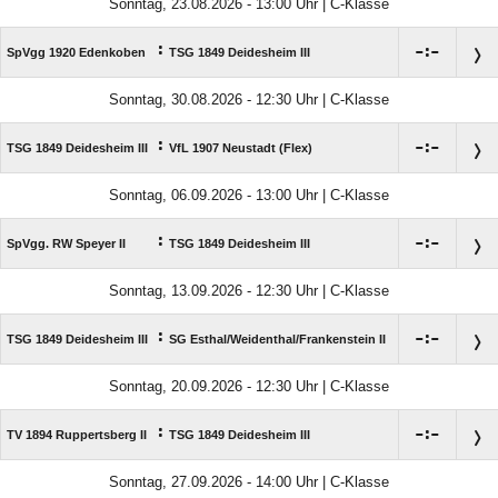
Sonntag, 23.08.2026 - 13:00 Uhr | C-Klasse
:

:

SpVgg 1920 Edenkoben
TSG 1849 Deidesheim III
Sonntag, 30.08.2026 - 12:30 Uhr | C-Klasse
:

:

TSG 1849 Deidesheim III
VfL 1907 Neustadt (Flex)
Sonntag, 06.09.2026 - 13:00 Uhr | C-Klasse
:

:

SpVgg. RW Speyer II
TSG 1849 Deidesheim III
Sonntag, 13.09.2026 - 12:30 Uhr | C-Klasse
:

:

TSG 1849 Deidesheim III
SG Esthal/​Weidenthal/​Frankenstein II
Sonntag, 20.09.2026 - 12:30 Uhr | C-Klasse
:

:

TV 1894 Ruppertsberg II
TSG 1849 Deidesheim III
Sonntag, 27.09.2026 - 14:00 Uhr | C-Klasse