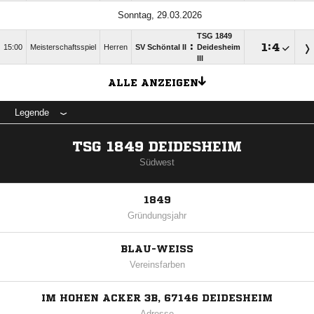
Sonntag, 29.03.2026
TSG 1849
:

:

15:00
Meisterschaftsspiel
Herren
SV Schöntal II
Deidesheim
III
ALLE ANZEIGEN
Legende
TSG 1849 DEIDESHEIM
Südwest
1849
Gründungsjahr
BLAU-WEISS
Vereinsfarben
IM HOHEN ACKER 3B, 67146 DEIDESHEIM
Adresse