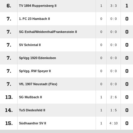
6.
1
TV 1894 Ruppertsberg II
1
3 : 3
7.
0
1. FC 23 Hambach II
0
0 : 0
7.
0
SG Esthal/​Weidenthal/​Frankenstein II
0
0 : 0
7.
0
SV Schöntal II
0
0 : 0
7.
0
SpVgg 1920 Edenkoben
0
0 : 0
7.
0
SpVgg. RW Speyer II
0
0 : 0
7.
0
VfL 1907 Neustadt (Flex)
0
0 : 0
13.
0
SG Mußbach II
1
2 : 6
14.
0
TuS Diedesfeld II
1
1 : 5
15.
0
Südhaardter SV II
1
4 : 10