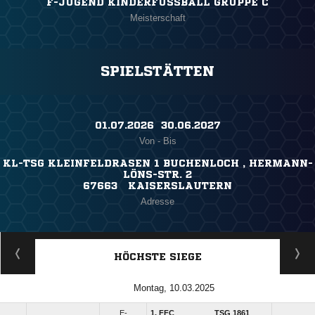
F-JUGEND KINDERFUSSBALL GRUPPE C
Meisterschaft
SPIELSTÄTTEN
01.07.2026 ​ 30.06.2027
Von - Bis
KL-TSG KLEINFELDRASEN 1 BUCHENLOCH , HERMANN-
LÖNS-STR. 2
67663 KAISERSLAUTERN
Adresse
HÖCHSTE SIEGE
Montag, 10.03.2025
E-
1. FFC
TSG 1861