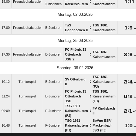
:

:

18:00
Freundschaftsspiel
Juniorinnen
Kaiserslautern
Kaiserslautern
Montag, 02.03.2026
TuS
TSG 1861
:

:

17:00
Freundschaftsspiel
E-Junioren
Hohenecken II
Kaiserslautern
Montag, 25.08.2025
FC Phönix 13
TSG 1861
:

:

17:30
Freundschaftsspiel
E-Junioren
Otterbach
Kaiserslautern
JSG 2
Sonntag, 08.02.2026
TSG 1861
SV Otterberg
:

:

10:12
Turnierspiel
E-Junioren
Kaiserslautern
II
(FJ)
FC Phönix 13
TSG 1861
:

:

11:24
Turnierspiel
E-Junioren
Otterbach
Kaiserslautern
JSG
(FJ)
TSG 1861
FV Kindsbach
:

:

09:09
Turnierspiel
F-Junioren
Kaiserslautern
II
(FJ)
TSG 1861
SpVgg ESP/​
:

:

10:48
Turnierspiel
F-Junioren
Kaiserslautern
Mackenbach
(FJ)
JSG (FJ)