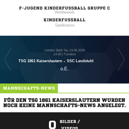
F-JUGEND KINDERFUSSBALL GRUPPE C
Wettbewerb
KINDERFUSSBALL
Spielklasse
Letztes Spiel: Sa, 13.06.2026
14:40 | Turniere
TSG 1861 Kaiserslautern
-
SSC Landstuhl
o.E.
MANNSCHAFTS-NEWS
FÜR DEN TSG 1861 KAISERSLAUTERN WURDEN
NOCH KEINE MANNSCHAFTS-NEWS ANGELEGT.
0
BILDER /
VIDEOS