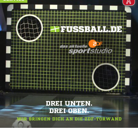
DREI UNTEN.
DREI OBEN.
WIR BRINGEN DICH AN DIE ZDF-TORWAND