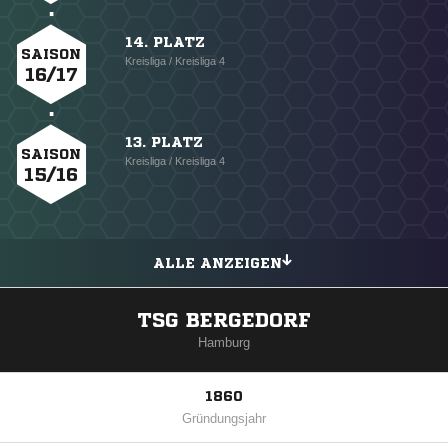
14. PLATZ
SAISON
Kreisliga / Kreisliga 4
16/17
13. PLATZ
SAISON
Kreisliga / Kreisliga 4
15/16
ALLE ANZEIGEN
TSG BERGEDORF
Hamburg
1860
Gründungsjahr