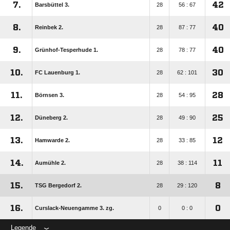
7.
42
Barsbüttel 3.
28
56 : 67
8.
40
Reinbek 2.
28
87 : 77
9.
40
Grünhof-Tesperhude 1.
28
78 : 77
10.
30
FC Lauenburg 1.
28
62 : 101
11.
28
Börnsen 3.
28
54 : 95
12.
25
Düneberg 2.
28
49 : 90
13.
12
Hamwarde 2.
28
33 : 85
14.
11
Aumühle 2.
28
38 : 114
15.
8
TSG Bergedorf 2.
28
29 : 120
16.
0
Curslack-Neuengamme 3. zg.
0
0 : 0
Legende