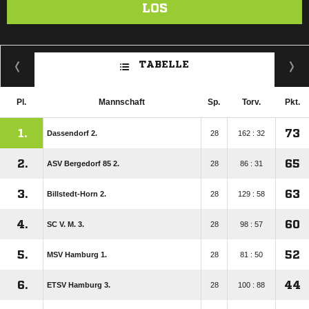
LOS
TABELLE
Pl.
Mannschaft
Sp.
Torv.
Pkt.
1.
73
Dassendorf 2.
28
162 : 32
2.
65
ASV Bergedorf 85 2.
28
86 : 31
3.
63
Billstedt-Horn 2.
28
129 : 58
4.
60
SC V. M. 3.
28
98 : 57
5.
52
MSV Hamburg 1.
28
81 : 50
6.
44
ETSV Hamburg 3.
28
100 : 88