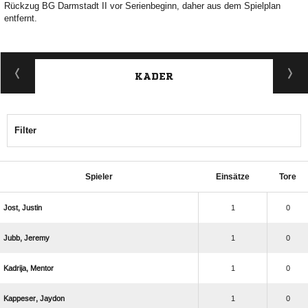
Rückzug BG Darmstadt II vor Serienbeginn, daher aus dem Spielplan
entfernt.
KADER
Filter
Spieler
Einsätze
Tore
 
1
0
 
1
0
 
1
0
 
1
0