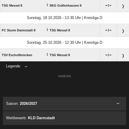
:

:

TSG Messel II
SKG Gräfenhausen II
Sonntag, 18.10.2026 - 13:30 Uhr | Kreisliga D
:

:

FC Sturm Darmstadt II
TSG Messel II
Sonntag, 25.10.2026 - 12:30 Uhr | Kreisliga D
:

:

TSV Eschollbrücken
TSG Messel II
Legende
ANZEIGE
Saison:
2026/2027
Wettbewerb:
KLD Darmstadt