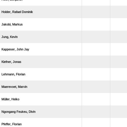
  
 
 
  
 
 
 
 
  
 