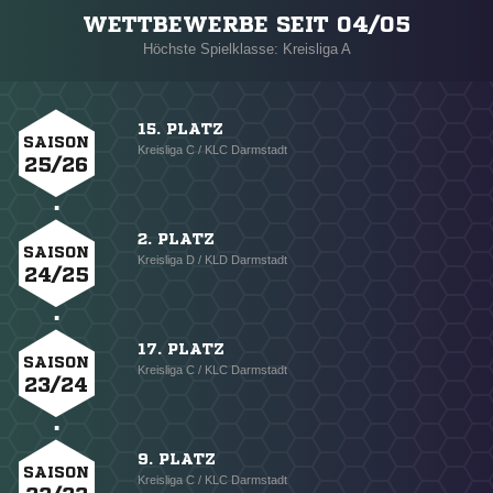
WETTBEWERBE SEIT 04/05
Höchste Spielklasse: Kreisliga A
15. PLATZ
SAISON
Kreisliga C / KLC Darmstadt
25/26
2. PLATZ
SAISON
Kreisliga D / KLD Darmstadt
24/25
17. PLATZ
SAISON
Kreisliga C / KLC Darmstadt
23/24
9. PLATZ
SAISON
Kreisliga C / KLC Darmstadt