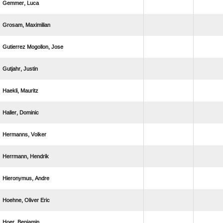
 
 
  
 
 
 
 
 
 
  
 