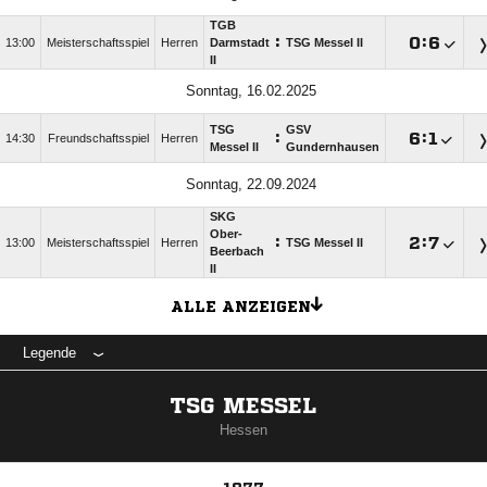
TGB
:

:

13:00
Meisterschaftsspiel
Herren
Darmstadt
TSG Messel II
II
Sonntag, 16.02.2025
TSG
GSV
:

:

14:30
Freundschaftsspiel
Herren
Messel II
Gundernhausen
Sonntag, 22.09.2024
SKG
Ober-
:

:

13:00
Meisterschaftsspiel
Herren
TSG Messel II
Beerbach
II
ALLE ANZEIGEN
Legende
TSG MESSEL
Hessen