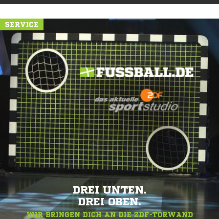
SERVICE
DREI UNTEN.
DREI OBEN.
WIR BRINGEN DICH AN DIE ZDF-TORWAND