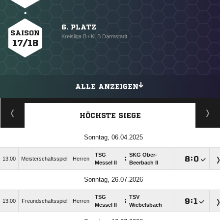
6. PLATZ
SAISON
Kreisliga B / KLB Darmstadt
17/18
ALLE ANZEIGEN
HÖCHSTE SIEGE
Sonntag, 06.04.2025
TSG
SKG Ober-
:

:

13:00
Meisterschaftsspiel
Herren
Messel II
Beerbach II
Sonntag, 26.07.2026
TSG
TSV
:

:

13:00
Freundschaftsspiel
Herren
Messel II
Wiebelsbach