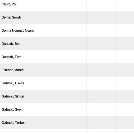
 
 
  
 
 
 
 
 
 
 