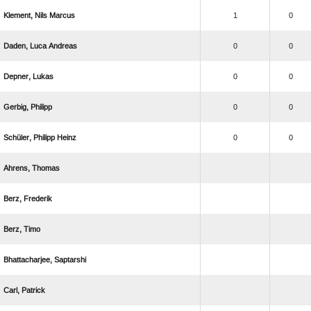
  
1
0
  
0
0
 
0
0
 
0
0
  
0
0
 
 
 
 
 