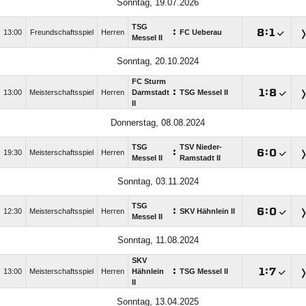
Sonntag, 19.07.2026
TSG
:

:

13:00
Freundschaftsspiel
Herren
FC Ueberau
Messel II
Sonntag, 20.10.2024
FC Sturm
:

:

13:00
Meisterschaftsspiel
Herren
Darmstadt
TSG Messel II
II
Donnerstag, 08.08.2024
TSG
TSV Nieder-
:

:

19:30
Meisterschaftsspiel
Herren
Messel II
Ramstadt II
Sonntag, 03.11.2024
TSG
:

:

12:30
Meisterschaftsspiel
Herren
SKV Hähnlein II
Messel II
Sonntag, 11.08.2024
SKV
:

:

13:00
Meisterschaftsspiel
Herren
Hähnlein
TSG Messel II
II
Sonntag, 13.04.2025