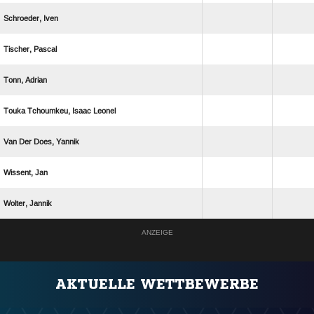
 
 
 
   
   
 
 
ANZEIGE
AKTUELLE WETTBEWERBE