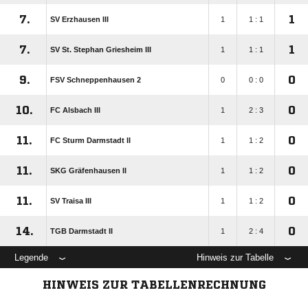
7.
1
SV Erzhausen III
1
1 : 1
7.
1
SV St. Stephan Griesheim III
1
1 : 1
9.
0
FSV Schneppenhausen 2
0
0 : 0
10.
0
FC Alsbach III
1
2 : 3
11.
0
FC Sturm Darmstadt II
1
1 : 2
11.
0
SKG Gräfenhausen II
1
1 : 2
11.
0
SV Traisa III
1
1 : 2
14.
0
TGB Darmstadt II
1
2 : 4
Legende
Hinweis zur Tabelle
HINWEIS ZUR TABELLENRECHNUNG