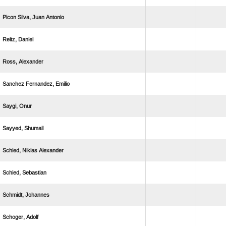
   
 
 
  
 
 
  
 
 
 