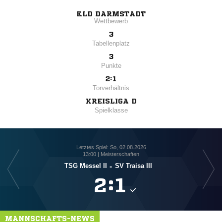
KLD DARMSTADT
Wettbewerb
3
Tabellenplatz
3
Punkte
2:1
Torverhältnis
KREISLIGA D
Spielklasse
Letztes Spiel: So, 02.08.2026
13:00 | Meisterschaften
TSG Messel II
-
SV Traisa III

:

MANNSCHAFTS-NEWS