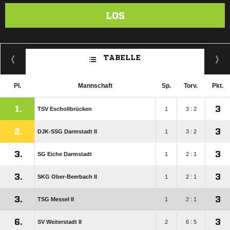
LOS
TABELLE
Pl.
Mannschaft
Sp.
Torv.
Pkt.
1.
3
TSV Eschollbrücken
1
3 : 2
2.
3
DJK-SSG Darmstadt II
1
3 : 2
3.
3
SG Eiche Darmstadt
1
2 : 1
3.
3
SKG Ober-Beerbach II
1
2 : 1
3.
3
TSG Messel II
1
2 : 1
6.
3
SV Weiterstadt II
2
6 : 5