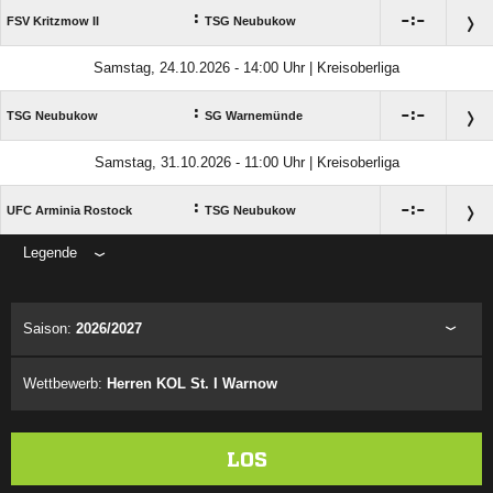
:

:

FSV Kritzmow II
TSG Neubukow
Samstag, 24.10.2026 - 14:00 Uhr | Kreisoberliga
:

:

TSG Neubukow
SG Warnemünde
Samstag, 31.10.2026 - 11:00 Uhr | Kreisoberliga
:

:

UFC Arminia Rostock
TSG Neubukow
Legende
ANZEIGE
Saison:
2026/2027
Wettbewerb:
Herren KOL St. I Warnow
LOS