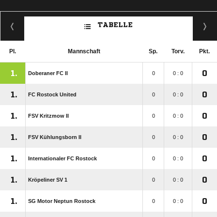
TABELLE
Pl.
Mannschaft
Sp.
Torv.
Pkt.
1.
0
Doberaner FC II
0
0 : 0
1.
0
FC Rostock United
0
0 : 0
1.
0
FSV Kritzmow II
0
0 : 0
1.
0
FSV Kühlungsborn II
0
0 : 0
1.
0
Internationaler FC Rostock
0
0 : 0
1.
0
Kröpeliner SV 1
0
0 : 0
1.
0
SG Motor Neptun Rostock
0
0 : 0