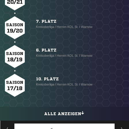
20/21
7. PLATZ
SAISON
Kreisoberliga / Herren KOL St. I Warnow
19/20
6. PLATZ
SAISON
Kreisoberliga / Herren KOL St. I Warnow
18/19
10. PLATZ
SAISON
Kreisoberliga / Herren KOL St. I Warnow
17/18
ALLE ANZEIGEN