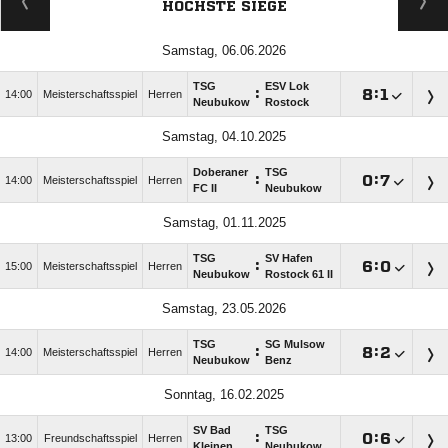
HÖCHSTE SIEGE
Samstag, 06.06.2026
TSG
ESV Lok
:

:

14:00
Meisterschaftsspiel
Herren
Neubukow
Rostock
Samstag, 04.10.2025
Doberaner
TSG
:

:

14:00
Meisterschaftsspiel
Herren
FC II
Neubukow
Samstag, 01.11.2025
TSG
SV Hafen
:

:

15:00
Meisterschaftsspiel
Herren
Neubukow
Rostock 61 II
Samstag, 23.05.2026
TSG
SG Mulsow
:

:

14:00
Meisterschaftsspiel
Herren
Neubukow
Benz
Sonntag, 16.02.2025
SV Bad
TSG
:

:

13:00
Freundschaftsspiel
Herren
Kleinen
Neubukow