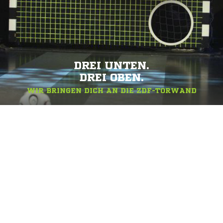
DREI UNTEN.
DREI OBEN.
WIR BRINGEN DICH AN DIE ZDF-TORWAND