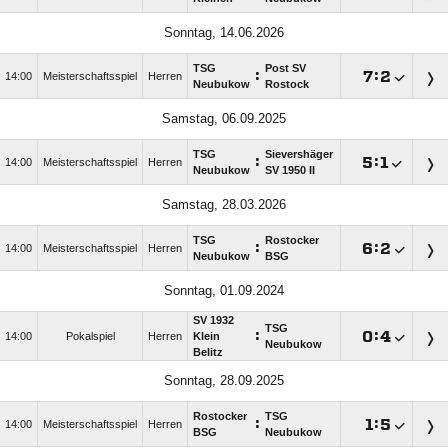
Sonntag, 14.06.2026
TSG
Post SV
:

:

14:00
Meisterschaftsspiel
Herren
Neubukow
Rostock
Samstag, 06.09.2025
TSG
Sievershäger
:

:

14:00
Meisterschaftsspiel
Herren
Neubukow
SV 1950 II
Samstag, 28.03.2026
TSG
Rostocker
:

:

14:00
Meisterschaftsspiel
Herren
Neubukow
BSG
Sonntag, 01.09.2024
SV 1932
TSG
:

:

14:00
Pokalspiel
Herren
Klein
Neubukow
Belitz
Sonntag, 28.09.2025
Rostocker
TSG
:

:

14:00
Meisterschaftsspiel
Herren
BSG
Neubukow