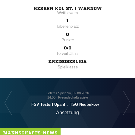
HERREN KOL ST. I WARNOW
Wettbewerb
1
Tabellenplatz
0
Punkte
0:0
Torverhältnis
KREISOBERLIGA
Spielklasse
Letztes Spiel: So, 02.08.2026
14:00 | Freundschaftsspiele
FSV Testorf Upahl
-
TSG Neubukow
Absetzung
MANNSCHAFTS-NEWS