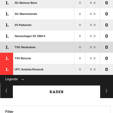
1.
0
SG Mulsow Benz
0
0 : 0
1.
0
SG Warnemünde
0
0 : 0
1.
0
SV Parkentin
0
0 : 0
1.
0
Sievershäger SV 1950 II
0
0 : 0
1.
0
TSG Neubukow
0
0 : 0
1.
0
TSV Bützow
0
0 : 0
1.
0
UFC Arminia Rostock
0
0 : 0
Legende
KADER
Filter