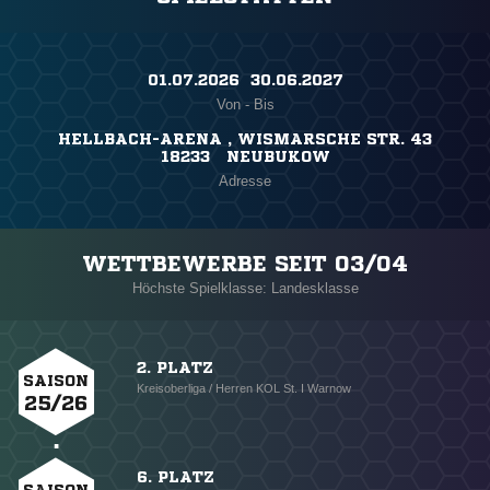
01.07.2026 ​ 30.06.2027
Von - Bis
HELLBACH-ARENA , WISMARSCHE STR. 43
18233 NEUBUKOW
Adresse
WETTBEWERBE SEIT 03/04
Höchste Spielklasse: Landesklasse
2. PLATZ
SAISON
Kreisoberliga / Herren KOL St. I Warnow
25/26
6. PLATZ