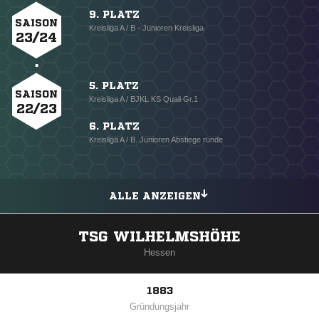
9. PLATZ
SAISON
Kreisliga A / B - Junioren Kreisliga
23/24
5. PLATZ
SAISON
Kreisliga A / BJKL KS Quali Gr.1
22/23
6. PLATZ
Kreisliga A / B. Junioren Abstiege runde
ALLE ANZEIGEN
TSG WILHELMSHÖHE
Hessen
1883
Gründungsjahr