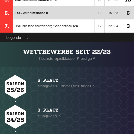
6.
6
TSG Wilhelmshöhe II
12
15 : 58
7.
3
JSG Nieste/​Staufenberg/​Sandershausen
12
22 : 84
Legende
WETTBEWERBE SEIT 22/23
Höchste Spielklasse: Kreisliga A
6. PLATZ
SAISON
Kreisliga A / B.Junioren Quali Runde Gr. 2
25/26
9. PLATZ
SAISON
Kreisliga A / BJKL
24/25