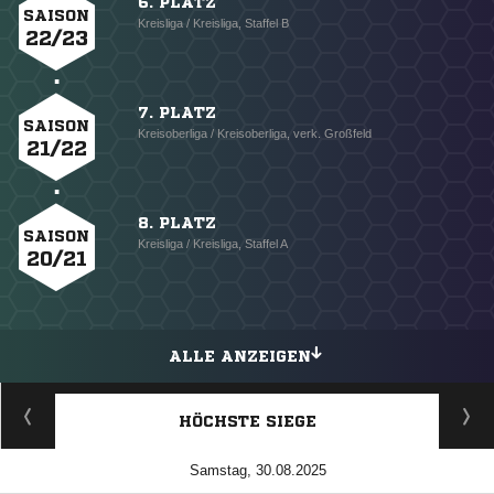
6. PLATZ
SAISON
Kreisliga / Kreisliga, Staffel B
22/23
7. PLATZ
SAISON
Kreisoberliga / Kreisoberliga, verk. Großfeld
21/22
8. PLATZ
SAISON
Kreisliga / Kreisliga, Staffel A
20/21
ALLE ANZEIGEN
HÖCHSTE SIEGE
Samstag, 30.08.2025