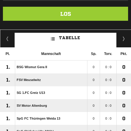
LOS
TABELLE
Pl.
Mannschaft
Sp.
Torv.
Pkt.
1.
0
BSG Wismut Gera II
0
0 : 0
1.
0
FSV Meuselwitz
0
0 : 0
1.
0
SG 1.FC Greiz U13
0
0 : 0
1.
0
SV Motor Altenburg
0
0 : 0
1.
0
SpG FC Thüringen Weida 13
0
0 : 0