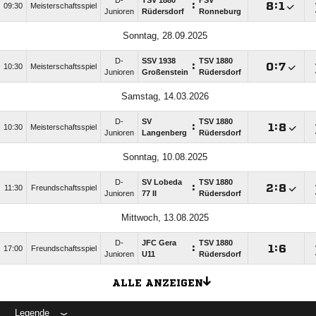
D-
TSV 1880
FSV
:

:

09:30
Meisterschaftsspiel
Junioren
Rüdersdorf
Ronneburg
Sonntag, 28.09.2025
D-
SSV 1938
TSV 1880
:

:

10:30
Meisterschaftsspiel
Junioren
Großenstein
Rüdersdorf
Samstag, 14.03.2026
D-
SV
TSV 1880
:

:

10:30
Meisterschaftsspiel
Junioren
Langenberg
Rüdersdorf
Sonntag, 10.08.2025
D-
SV Lobeda
TSV 1880
:

:

11:30
Freundschaftsspiel
Junioren
77 II
Rüdersdorf
Mittwoch, 13.08.2025
D-
JFC Gera
TSV 1880
:

:

17:00
Freundschaftsspiel
Junioren
U11
Rüdersdorf
ALLE ANZEIGEN
Legende