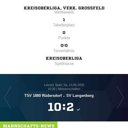
KREISOBERLIGA, VERK. GROSSFELD
Wettbewerb
1
Tabellenplatz
0
Punkte
0:0
Torverhältnis
KREISOBERLIGA
Spielklasse
Letztes Spiel: Sa, 13.06.2026
10:30 | Meisterschaften
TSV 1880 Rüdersdorf
-
SV Langenberg

:

MANNSCHAFTS-NEWS