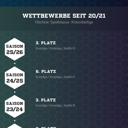
WETTBEWERBE SEIT 20/21
Höchste Spielklasse: Kreisoberliga
3. PLATZ
SAISON
Kreisliga / Kreisliga, Staffel B
25/26
6. PLATZ
SAISON
Kreisliga / Kreisliga, Staffel A
24/25
3. PLATZ
SAISON
Kreisliga / Kreisliga, Staffel B
23/24