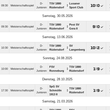
D-
TSV 1880
Lusaner
:

:

09:30
Meisterschaftsspiel
Junioren
Rüdersdorf
Sport Club
Samstag, 30.05.2026
D-
TSV 1880
Post SV
:

:

09:30
Meisterschaftsspiel
Junioren
Rüdersdorf
Gera II
Samstag, 13.06.2026
D-
TSV 1880
SV
:

:

10:30
Meisterschaftsspiel
Junioren
Rüdersdorf
Langenberg
Sonntag, 24.08.2025
D-
FSV
TSV 1880
:

:

10:00
Meisterschaftsspiel
Junioren
Ronneburg
Rüdersdorf
Dienstag, 28.10.2025
SpG SV
D-
TSV 1880
:

:

17:30
Meisterschaftsspiel
Schmölln
Junioren
Rüdersdorf
1913 II
Samstag, 21.03.2026