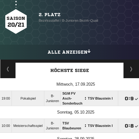
2. PLATZ
SAISON
Bezirksstaffel / B-Junioren Bezirk-Quali
20/21
ALLE ANZEIGEN
HÖCHSTE SIEGE
Mittwoch, 17.09.2025
SGM FV
B-
:

:

19:00
Pokalspiel
Asch-
TSV Blaustein I
Junioren
Sonderbuch
Sonntag, 05.10.2025
B-
TSV
:

:

10:00
Meisterschaftsspiel
TSV Blaustein I
Junioren
Blaubeuren
Sonntag, 28.09.2025