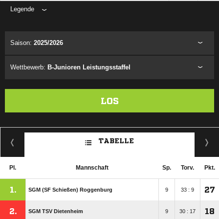
Legende
ANZEIGE
Saison:
2025/2026
Wettbewerb:
B-Junioren Leistungsstaffel
LOS
TABELLE
Pl.
Mannschaft
Sp.
Torv.
Pkt.
1.
27
SGM (SF Schießen) Roggenburg
9
33 : 9
2.
18
SGM TSV Dietenheim
9
30 : 17