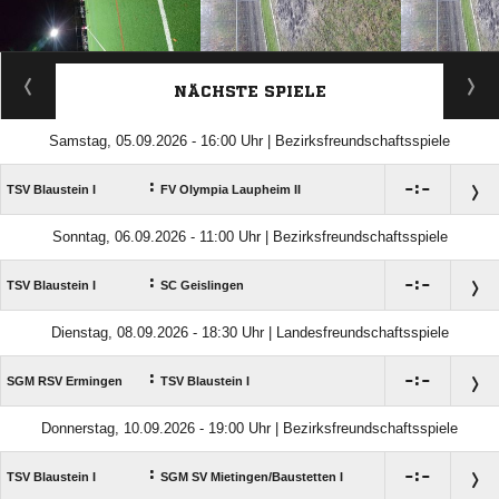
ANZEIGE
NÄCHSTE SPIELE
Samstag, 05.09.2026 - 16:00 Uhr | Bezirksfreundschaftsspiele
:

:

TSV Blaustein I
FV Olympia Laupheim II
Sonntag, 06.09.2026 - 11:00 Uhr | Bezirksfreundschaftsspiele
:

:

TSV Blaustein I
SC Geislingen
Dienstag, 08.09.2026 - 18:30 Uhr | Landesfreundschaftsspiele
:

:

SGM RSV Ermingen
TSV Blaustein I
Donnerstag, 10.09.2026 - 19:00 Uhr | Bezirksfreundschaftsspiele
:

:

TSV Blaustein I
SGM SV Mietingen/​Baustetten I