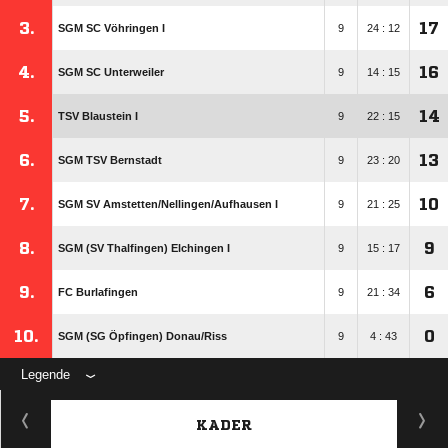
3.
17
SGM SC Vöhringen I
9
24 : 12
4.
16
SGM SC Unterweiler
9
14 : 15
5.
14
TSV Blaustein I
9
22 : 15
6.
13
SGM TSV Bernstadt
9
23 : 20
7.
10
SGM SV Amstetten/​Nellingen/​Aufhausen I
9
21 : 25
8.
9
SGM (SV Thalfingen) Elchingen I
9
15 : 17
9.
6
FC Burlafingen
9
21 : 34
10.
0
SGM (SG Öpfingen) Donau/​Riss
9
4 : 43
Legende
KADER