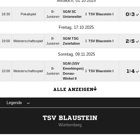
Mittwoch, 01.10.2025
B-
SGM SC
:

:

18:30
Pokalspiel
TSV Blaustein I
Junioren
Unterweiler
Freitag, 17.10.2025
B-
SGM TSG
:

:

19:00
Meisterschaftsspiel
TSV Blaustein I
Junioren
Zwiefalten
Sonntag, 09.11.2025
SGM (SSV
B-
Emerkingen)
:

:

10:00
Meisterschaftsspiel
TSV Blaustein I
Junioren
Donau-
Winkel II
ALLE ANZEIGEN
Legende
TSV BLAUSTEIN
Württemberg