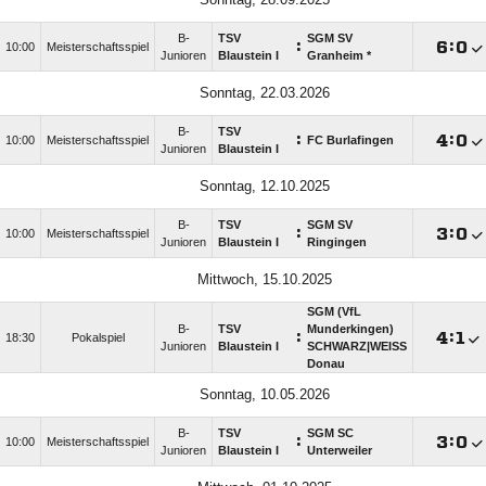
B-
TSV
SGM SV
:

:

10:00
Meisterschaftsspiel
Junioren
Blaustein I
Granheim *
Sonntag, 22.03.2026
B-
TSV
:

:

10:00
Meisterschaftsspiel
FC Burlafingen
Junioren
Blaustein I
Sonntag, 12.10.2025
B-
TSV
SGM SV
:

:

10:00
Meisterschaftsspiel
Junioren
Blaustein I
Ringingen
Mittwoch, 15.10.2025
SGM (VfL
B-
TSV
Munderkingen)
:

:

18:30
Pokalspiel
Junioren
Blaustein I
SCHWARZ|WEISS
Donau
Sonntag, 10.05.2026
B-
TSV
SGM SC
:

:

10:00
Meisterschaftsspiel
Junioren
Blaustein I
Unterweiler