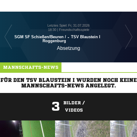
Letztes Spiel: Fr, 31.07.2026
18:30 | Freundschaftsspiele
SGM SF Schießen/​Beuren /​
-
TSV Blaustein I
Roggenburg
Absetzung
MANNSCHAFTS-NEWS
FÜR DEN TSV BLAUSTEIN I WURDEN NOCH KEINE
MANNSCHAFTS-NEWS ANGELEGT.
3
BILDER /
VIDEOS