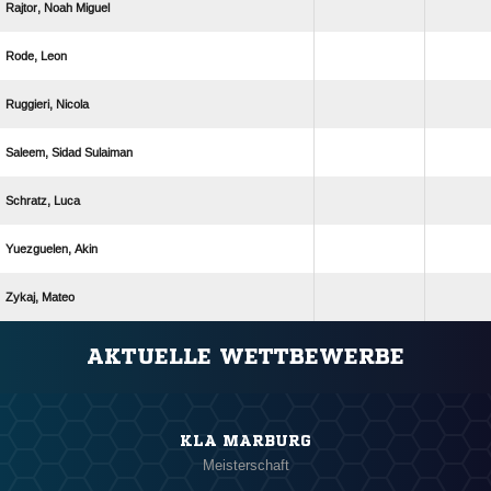
  
 
 
  
 
 
 
ANZEIGE
AKTUELLE WETTBEWERBE
KLA MARBURG
Meisterschaft