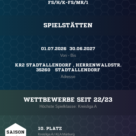
FS/H/K-FS/MR/1
SPIELSTÄTTEN
01.07.2026 ​ 30.06.2027
Von - Bis
KR2 STADTALLENDORF , HERRENWALDSTR.
35260 STADTALLENDORF
Adresse
WETTBEWERBE SEIT 22/23
Höchste Spielklasse: Kreisliga A
10. PLATZ
SAISON
Kreisliga A / KLA Marburg