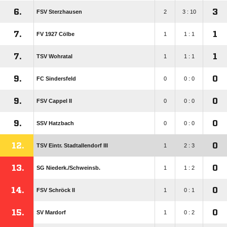
6.
3
FSV Sterzhausen
2
3 : 10
7.
1
FV 1927 Cölbe
1
1 : 1
7.
1
TSV Wohratal
1
1 : 1
9.
0
FC Sindersfeld
0
0 : 0
9.
0
FSV Cappel II
0
0 : 0
9.
0
SSV Hatzbach
0
0 : 0
12.
0
TSV Eintr. Stadtallendorf III
1
2 : 3
13.
0
SG Niederk./​Schweinsb.
1
1 : 2
14.
0
FSV Schröck II
1
0 : 1
15.
0
SV Mardorf
1
0 : 2