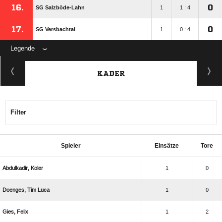
16.
0
SG Salzböde-Lahn
1
1 : 4
17.
0
SG Versbachtal
1
0 : 4
Legende
KADER
Filter
Spieler
Einsätze
Tore
 
1
0
  
1
0
 
1
2