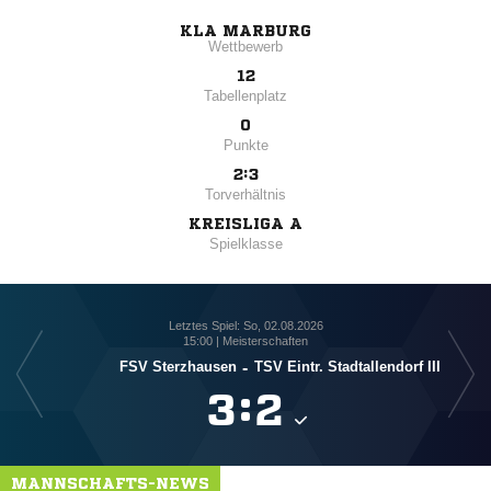
KLA MARBURG
Wettbewerb
12
Tabellenplatz
0
Punkte
2:3
Torverhältnis
KREISLIGA A
Spielklasse
Letztes Spiel: So, 02.08.2026
15:00 | Meisterschaften
FSV Sterzhausen
-
TSV Eintr. Stadtallendorf III

:

MANNSCHAFTS-NEWS