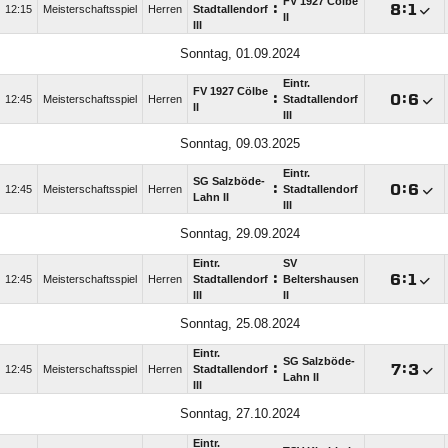
FV 1927 Cölbe
:

:

12:15
Meisterschaftsspiel
Herren
Stadtallendorf
II
III
Sonntag, 01.09.2024
Eintr.
FV 1927 Cölbe
:

:

12:45
Meisterschaftsspiel
Herren
Stadtallendorf
II
III
Sonntag, 09.03.2025
Eintr.
SG Salzböde-
:

:

12:45
Meisterschaftsspiel
Herren
Stadtallendorf
Lahn II
III
Sonntag, 29.09.2024
Eintr.
SV
:

:

12:45
Meisterschaftsspiel
Herren
Stadtallendorf
Beltershausen
III
II
Sonntag, 25.08.2024
Eintr.
SG Salzböde-
:

:

12:45
Meisterschaftsspiel
Herren
Stadtallendorf
Lahn II
III
Sonntag, 27.10.2024
Eintr.