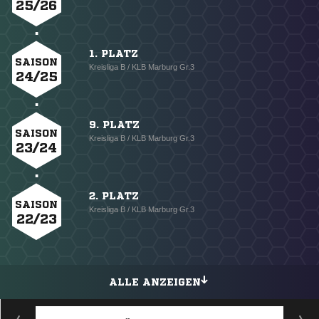
25/26
1. PLATZ
SAISON
Kreisliga B / KLB Marburg Gr.3
24/25
9. PLATZ
SAISON
Kreisliga B / KLB Marburg Gr.3
23/24
2. PLATZ
SAISON
Kreisliga B / KLB Marburg Gr.3
22/23
ALLE ANZEIGEN