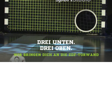
DREI UNTEN.
DREI OBEN.
WIR BRINGEN DICH AN DIE ZDF-TORWAND