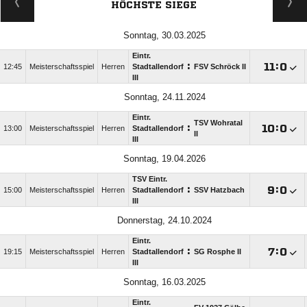
HÖCHSTE SIEGE
Sonntag, 30.03.2025
Eintr.
:

:

12:45
Meisterschaftsspiel
Herren
Stadtallendorf
FSV Schröck II
III
Sonntag, 24.11.2024
Eintr.
TSV Wohratal
:

:

13:00
Meisterschaftsspiel
Herren
Stadtallendorf
II
III
Sonntag, 19.04.2026
TSV Eintr.
:

:

15:00
Meisterschaftsspiel
Herren
Stadtallendorf
SSV Hatzbach
III
Donnerstag, 24.10.2024
Eintr.
:

:

19:15
Meisterschaftsspiel
Herren
Stadtallendorf
SG Rosphe II
III
Sonntag, 16.03.2025
Eintr.