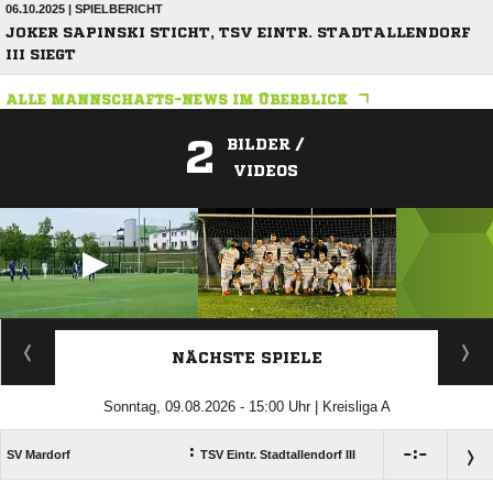
06.10.2025 | SPIELBERICHT
JOKER SAPINSKI STICHT, TSV EINTR. STADTALLENDORF
III SIEGT
ALLE MANNSCHAFTS-NEWS IM ÜBERBLICK
2
BILDER /
VIDEOS
ANZEIGE
NÄCHSTE SPIELE
Sonntag, 09.08.2026 - 15:00 Uhr | Kreisliga A
:

:

SV Mardorf
TSV Eintr. Stadtallendorf III