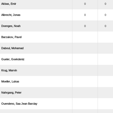
 
0
0
 
0
0
 
0
0
 
 
 
 
 
 
   