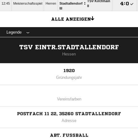
TSV Kirchhain
:

:

12:45
Meisterschaftsspiel
Herren
Stadtallendorf
II
III
ALLE ANZEIGEN
Legende
TSV EINTR.STADTALLENDORF
Hessen
1920
Gründungsjahr
Vereinsfarben
POSTFACH 11 22, 35260 STADTALLENDORF
Adresse
ABT. FUSSBALL