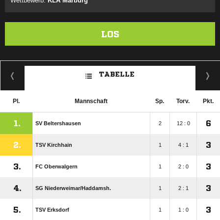
Wettbewerb:
KLA Marburg
LOS
TABELLE
Pl.
Mannschaft
Sp.
Torv.
Pkt.
1.
6
SV Beltershausen
2
12 : 0
2.
3
TSV Kirchhain
1
4 : 1
3.
3
FC Oberwalgern
1
2 : 0
4.
3
SG Niederweimar/​Haddamsh.
1
2 : 1
5.
3
TSV Erksdorf
1
1 : 0