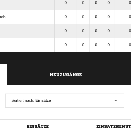
0
0
0
0
0
ach
0
0
0
0
0
0
0
0
0
0
0
0
0
0
0
NEUZUGÄNGE
Sortiert nach:
Einsätze
EINSÄTZE
EINSATZMINU