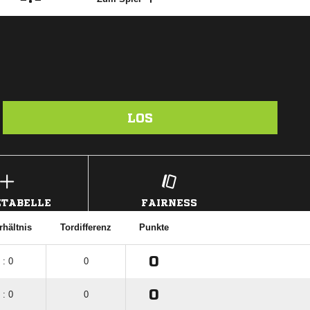
LOS
TABELLE
FAIRNESS
rhältnis
Tordifferenz
Punkte
0
 : 0
0
0
 : 0
0