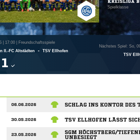
KREISLIGA B
Spielklasse
6
|
17:00 | Freundschaftsspiele
Nächstes Spiel: So, 0
-
 II.-FC Altstädten
TSV Ellhofen
TSV Ell

SCHLAG INS KONTOR DES 
06.06.2026
TSV ELLHOFEN LÄSST SI
30.05.2026
SGM HÖCHSTBERG/TIEFEN
23.05.2026
UNBESIEGT