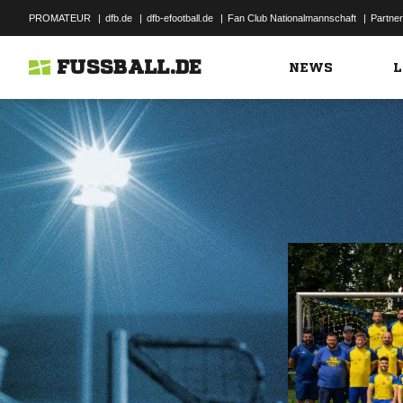
PROMATEUR
|
dfb.de
|
dfb-efootball.de
|
Fan Club Nationalmannschaft
|
Partner
FUSSBALL.DE
NEWS
L