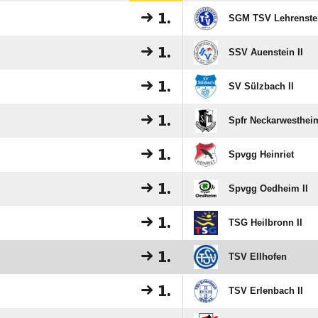
1.
SGM TSV Lehrenstei
1.
SSV Auenstein II
1.
SV Sülzbach II
1.
Spfr Neckarwesthei
1.
Spvgg Heinriet
1.
Spvgg Oedheim II
1.
TSG Heilbronn II
1.
TSV Ellhofen
1.
TSV Erlenbach II