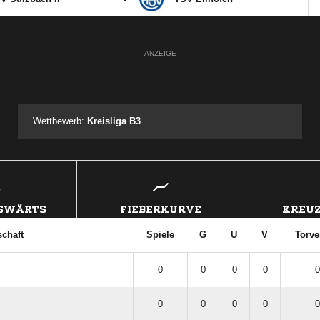
ANZEIGE
Wettbewerb:
Kreisliga B3
USWÄRTS
FIEBERKURVE
KREUZ
chaft
Spiele
G
U
V
Torve
0
0
0
0
0
0
0
0
0
0