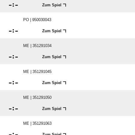

:

Zum Spiel
PO | 950030043

:

Zum Spiel
ME | 351291034

:

Zum Spiel
ME | 351291045

:

Zum Spiel
ME | 351291050

:

Zum Spiel
ME | 351291063

:

Zum Spiel