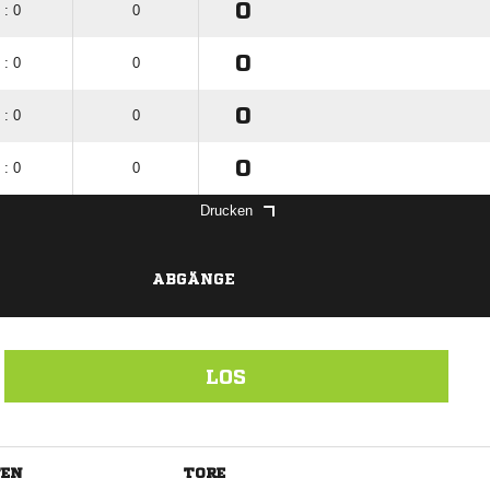
0
 : 0
0
0
 : 0
0
0
 : 0
0
0
 : 0
0
Drucken
ABGÄNGE
LOS
TEN
TORE