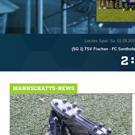
Letztes Spiel: Sa, 01.08.202
(SG 1) TSV Fischen - FC Sonthofen
:

MANNSCHAFTS-NEWS