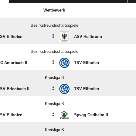
Wettbewerb
Bezirksfreundschaftsspiele
:
SV Ellhofen
ASV Heilbronn
Bezirksfreundschaftsspiele
:
C Amorbach II
TSV Ellhofen
Kreisliga B
:
SV Erlenbach II
TSV Ellhofen
Kreisliga B
:
SV Ellhofen
Spvgg Oedheim II
Kreisliga B