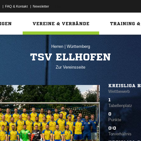
|
FAQ & Kontakt
|
Newsletter
Link
IGEN
VEREINE & VERBÄNDE
TRAINING &
Herren
|
Württemberg
TSV ELLHOFEN
Zur Vereinsseite
KREISLIGA B
Wettbewerb
1
Tabellenplatz
0
Punkte
0:0
Torverhältnis