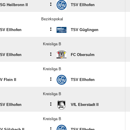
:
SG Heilbronn II
TSV Ellhofen
Bezirkspokal
:
SV Ellhofen
TSV Güglingen
Kreisliga B
:
SV Ellhofen
FC Obersulm
Kreisliga B
:
V Flein II
TSV Ellhofen
Kreisliga B
:
SV Ellhofen
VfL Eberstadt II
Kreisliga B
:
V Sülzbach II
TSV Ellhofen