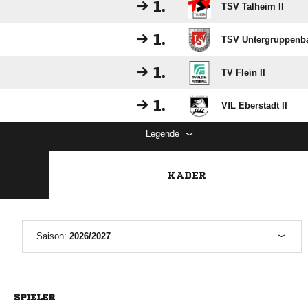
1.
TSV Talheim II
1.
TSV Untergruppenb
1.
TV Flein II
1.
VfL Eberstadt II
Legende
KADER
Saison:
2026/2027
SPIELER