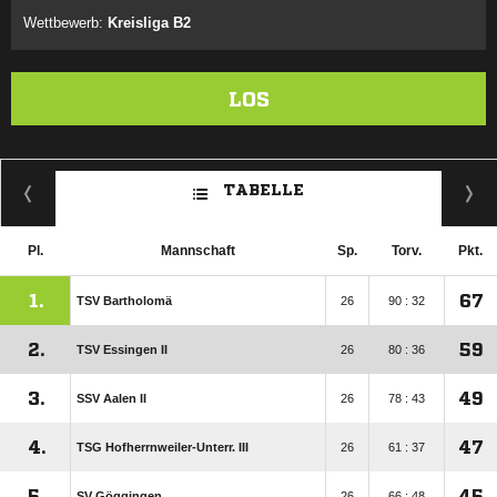
Wettbewerb:
Kreisliga B2
LOS
TABELLE
Pl.
Mannschaft
Sp.
Torv.
Pkt.
1.
67
TSV Bartholomä
26
90 : 32
2.
59
TSV Essingen II
26
80 : 36
3.
49
SSV Aalen II
26
78 : 43
4.
47
TSG Hofherrnweiler-Unterr. III
26
61 : 37
5.
45
SV Göggingen
26
66 : 48