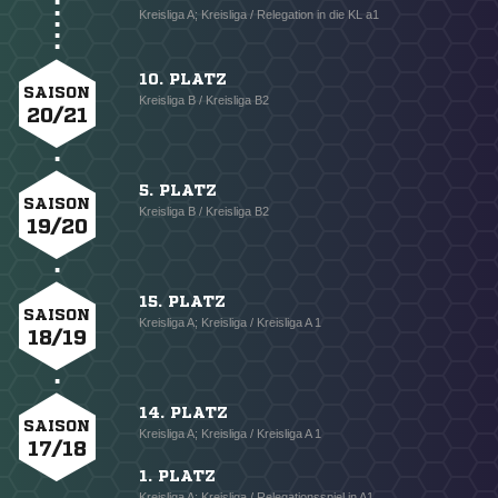
Kreisliga A; Kreisliga / Relegation in die KL a1
10. PLATZ
SAISON
Kreisliga B / Kreisliga B2
20/21
5. PLATZ
SAISON
Kreisliga B / Kreisliga B2
19/20
15. PLATZ
SAISON
Kreisliga A; Kreisliga / Kreisliga A 1
18/19
14. PLATZ
SAISON
Kreisliga A; Kreisliga / Kreisliga A 1
17/18
1. PLATZ
Kreisliga A; Kreisliga / Relegationsspiel in A1