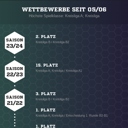
WETTBEWERBE SEIT 05/06
Höchste Spielklasse: Kreisliga A; Kreisliga
2. PLATZ
SAISON
Kreisliga B / Kreisliga B2
23/24
15. PLATZ
SAISON
Kreisliga A; Kreisliga / Kreisliga A1
22/23
3. PLATZ
SAISON
Kreisliga B / Kreisliga B2
21/22
1. PLATZ
Kreisliga A; Kreisliga / Entscheidung 1. Runde B2-B1
1. PLATZ