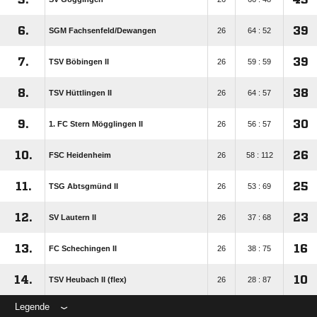
6.
39
SGM Fachsenfeld/​Dewangen
26
64 : 52
7.
39
TSV Böbingen II
26
59 : 59
8.
38
TSV Hüttlingen II
26
64 : 57
9.
30
1. FC Stern Mögglingen II
26
56 : 57
10.
26
FSC Heidenheim
26
58 : 112
11.
25
TSG Abtsgmünd II
26
53 : 69
12.
23
SV Lautern II
26
37 : 68
13.
16
FC Schechingen II
26
38 : 75
14.
10
TSV Heubach II (flex)
26
28 : 87
Legende