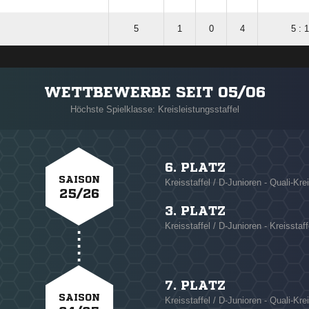
5
1
0
4
5 : 
WETTBEWERBE SEIT 05/06
Höchste Spielklasse: Kreisleistungsstaffel
6. PLATZ
SAISON
Kreisstaffel / D-Junioren - Quali-Krei
25/26
3. PLATZ
Kreisstaffel / D-Junioren - Kreisstaff
7. PLATZ
SAISON
Kreisstaffel / D-Junioren - Quali-Krei