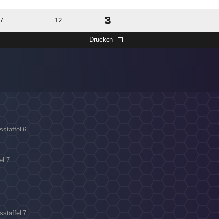
3
17
-12
Drucken
sstaffel 6
el 7
sstaffel 7