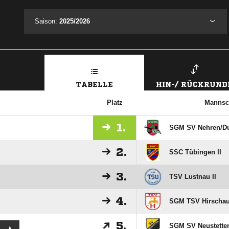
Saison:
2025/2026
TABELLE
HIN-/ RÜCKRUND
Platz
Mannsc
1.
SGM SV Nehren/​Du
2.
SSC Tübingen II
3.
TSV Lustnau II
4.
SGM TSV Hirschau/
5.
SGM SV Neustetten