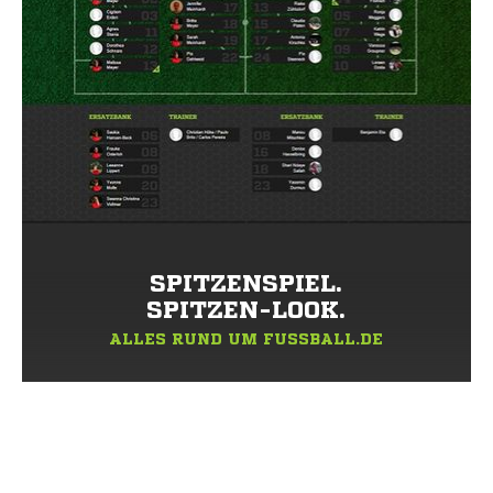
SPITZENSPIEL.
SPITZEN-LOOK.
ALLES RUND UM FUSSBALL.DE