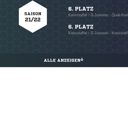
6. PLATZ
SAISON
Kreisstaffel / D-Junioren - Quali-Krei
21/22
6. PLATZ
Kreisstaffel / D-Junioren - Kreisstaff
ALLE ANZEIGEN
ANZEIGE