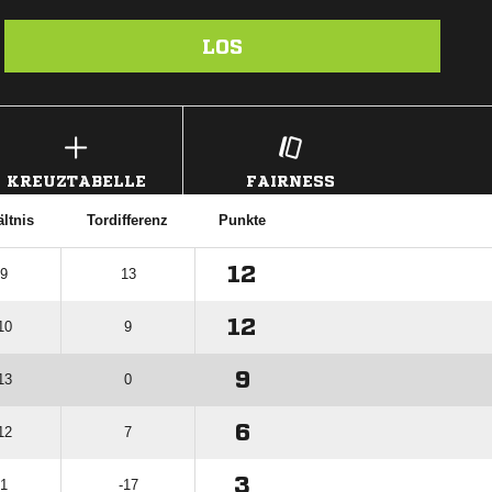
LOS
KREUZTABELLE
FAIRNESS
ltnis
Tordifferenz
Punkte
12
 9
13
12
10
9
9
13
0
6
12
7
3
21
-17