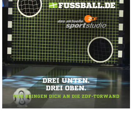
DREI UNTEN.
DREI OBEN.
WIR BRINGEN DICH AN DIE ZDF-TORWAND