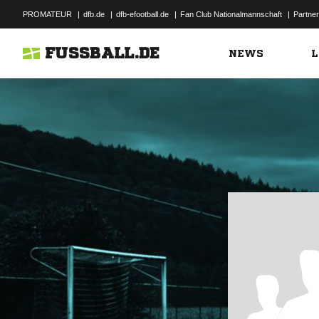
PROMATEUR
|
dfb.de
|
dfb-efootball.de
|
Fan Club Nationalmannschaft
|
Partner
FUSSBALL.DE
NEWS
L