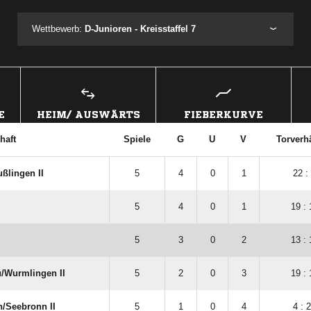
Wettbewerb:
D-Junioren - Kreisstaffel 7
E
HEIM/ AUSWÄRTS
FIEBERKURVE
haft
Spiele
G
U
V
Torverhä
ßlingen II
5
4
0
1
22 :
5
4
0
1
19 : 
5
3
0
2
13 : 
​Wurmlingen II
5
2
0
3
19 : 
/​Seebronn II
5
1
0
4
4 : 