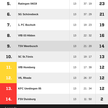
5.
23
Ratingen 04/​19
13
37 : 19
6.
21
SG Schönebeck
13
37 : 29
7.
19
1. FC Bocholt
13
19 : 23
8.
16
VfB 03 Hilden
13
22 : 32
9.
14
TSV Meerbusch
13
21 : 20
10.
13
SC St.Tönis
13
19 : 17
11.
12
VfB Homberg
13
17 : 39
12.
12
VfL Rhede
13
26 : 37
13.
12
KFC Uerdingen 05
13
21 : 34
14.
2
FSV Duisburg
13
11 : 50