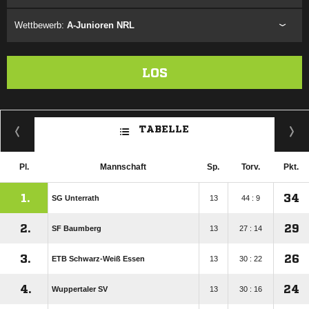
Wettbewerb:
A-Junioren NRL
LOS
TABELLE
Pl.
Mannschaft
Sp.
Torv.
Pkt.
1.
34
SG Unterrath
13
44 : 9
2.
29
SF Baumberg
13
27 : 14
3.
26
ETB Schwarz-Weiß Essen
13
30 : 22
4.
24
Wuppertaler SV
13
30 : 16