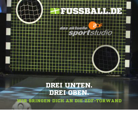
DREI UNTEN.
DREI OBEN.
WIR BRINGEN DICH AN DIE ZDF-TORWAND