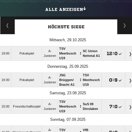
ALLE ANZEIGEN
HÖCHSTE SIEGE
Mittwoch, 29.10.2025
TSV
A-
SC Union
:

:

19:00
Pokalspiel
Meerbusch
Junioren
Nettetal A1
U19
Donnerstag, 25.09.2025
JSG
TSV
A-
:

:

19:30
Pokalspiel
Brüggen/​
Meerbusch
Junioren
Bracht A1
U19
Samstag, 23.08.2025
TSV
A-
SuS 09
:

:

15:00
Freundschaftsspiel
Meerbusch
Junioren
Dinslaken
U19
Sonntag, 07.09.2025
A-
TSV
VfB