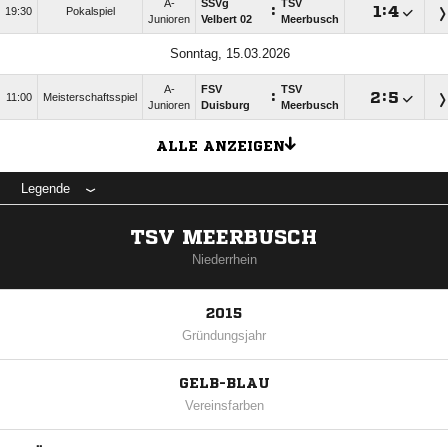
A-
SSVg
TSV
:

:

19:30
Pokalspiel
Junioren
Velbert 02
Meerbusch
Sonntag, 15.03.2026
A-
FSV
TSV
:

:

11:00
Meisterschaftsspiel
Junioren
Duisburg
Meerbusch
ALLE ANZEIGEN
Legende
TSV MEERBUSCH
Niederrhein
2015
Gründungsjahr
GELB-BLAU
Vereinsfarben