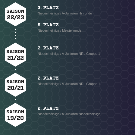
3. PLATZ
SAISON
Niederrheinliga / A-Junioren Hinrunde
22/23
5. PLATZ
Niederrheinliga / Meisterrunde
2. PLATZ
SAISON
Niederrheinliga / A-Junioren NRL Gruppe 1
21/22
2. PLATZ
SAISON
Niederrheinliga / A-Junioren NRL Gruppe 1
20/21
2. PLATZ
SAISON
Niederrheinliga / A-Junioren Niederrheinliga
19/20