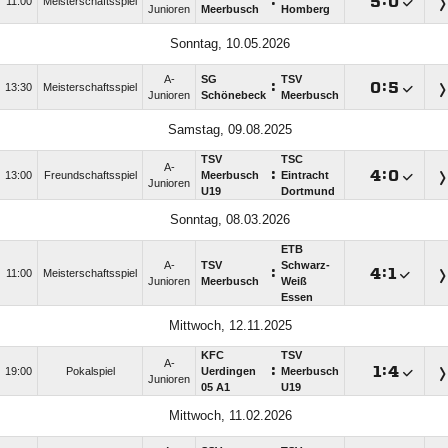
:

:

11:00
Meisterschaftsspiel
Junioren
Meerbusch
Homberg
Sonntag, 10.05.2026
A-
SG
TSV
:

:

13:30
Meisterschaftsspiel
Junioren
Schönebeck
Meerbusch
Samstag, 09.08.2025
TSV
TSC
A-
:

:

13:00
Freundschaftsspiel
Meerbusch
Eintracht
Junioren
U19
Dortmund
Sonntag, 08.03.2026
ETB
A-
TSV
Schwarz-
:

:

11:00
Meisterschaftsspiel
Junioren
Meerbusch
Weiß
Essen
Mittwoch, 12.11.2025
KFC
TSV
A-
:

:

19:00
Pokalspiel
Uerdingen
Meerbusch
Junioren
05 A1
U19
Mittwoch, 11.02.2026