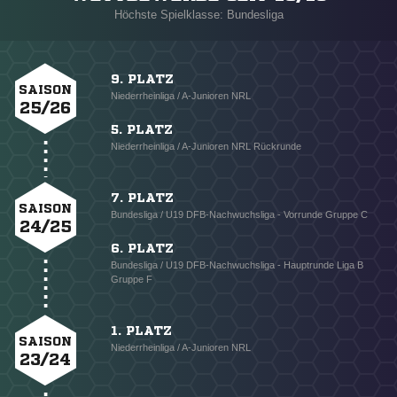
Höchste Spielklasse: Bundesliga
9. PLATZ
SAISON
Niederrheinliga / A-Junioren NRL
25/26
5. PLATZ
Niederrheinliga / A-Junioren NRL Rückrunde
7. PLATZ
SAISON
Bundesliga / U19 DFB-Nachwuchsliga - Vorrunde Gruppe C
24/25
6. PLATZ
Bundesliga / U19 DFB-Nachwuchsliga - Hauptrunde Liga B
Gruppe F
1. PLATZ
SAISON
Niederrheinliga / A-Junioren NRL
23/24